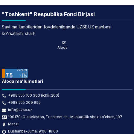
"Toshkent" Respublika Fond Birjasi
Sayt ma'lumotlaridan foydalanilganda UZSE.UZ manbasi
ko'rsatilishi shart!
Aloqa
Aloqa ma'lumotlari
+998 555 100 300 (ichki:200)
+998 555 009 995
info@uzse.uz
100170, O'zbekiston, Toshkent sh., Mustaqillik shox ko'chasi, 107
Manzil
Dushanba-Juma, 9:00-18:00