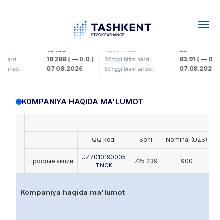
Togg
navig
Olmaliq KMK> AJ)
KFSK (<Kafolat sug'urta kompaniy
16 100
82
:
Yopilish narxi :
16 288
( — 0.0 )
83.91
( — 0.0 )
narxi :
So'nggi bitim narxi :
07.08.2026
07.08.2026
sanasi :
So'nggi bitim sanasi :
KOMPANIYA HAQIDA MA'LUMOT
QQ kodi
Soni
Nominal (UZS)
O
UZ7010190005
Простые акции
725 239
900
TNGK
Kompaniya haqida ma'lumot