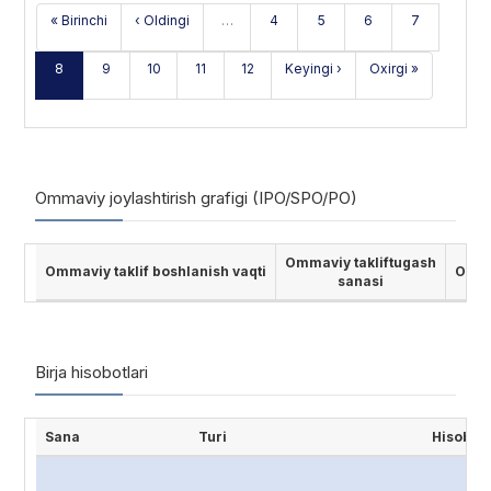
« Birinchi
‹ Oldingi
…
4
5
6
7
8
9
10
11
12
Keyingi ›
Oxirgi »
Ommaviy joylashtirish grafigi (IPO/SPO/PO)
Ommaviy takliftugash
Ommaviy taklif boshlanish vaqti
Ommav
sanasi
Birja hisobotlari
Sana
Turi
Hisobot