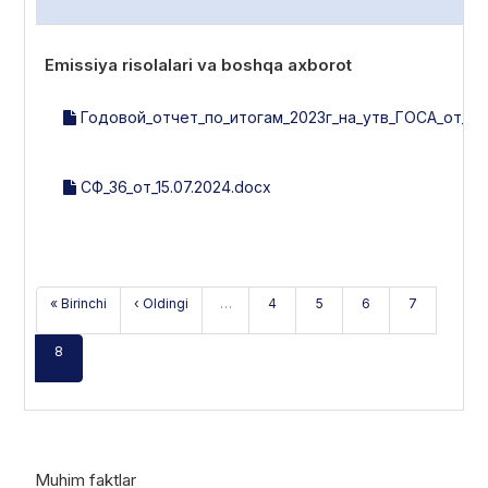
Emissiya risolalari va boshqa axborot
Годовой_отчет_по_итогам_2023г_на_утв_ГОСА_от_28.
СФ_36_от_15.07.2024.docx
« Birinchi
‹ Oldingi
…
4
5
6
7
8
Muhim faktlar