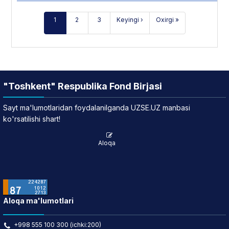
1
2
3
Keyingi ›
Oxirgi »
"Toshkent" Respublika Fond Birjasi
Sayt ma'lumotlaridan foydalanilganda UZSE.UZ manbasi
ko'rsatilishi shart!
Aloqa
Aloqa ma'lumotlari
+998 555 100 300 (ichki:200)