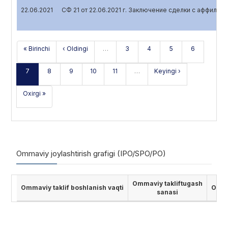
22.06.2021
СФ 21 от 22.06.2021 г. Заключение сделки с аффили
« Birinchi
‹ Oldingi
…
3
4
5
6
7
8
9
10
11
…
Keyingi ›
Oxirgi »
Ommaviy joylashtirish grafigi (IPO/SPO/PO)
Ommaviy takliftugash
Ommaviy taklif boshlanish vaqti
Ommav
sanasi