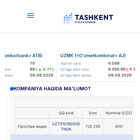
Toggle
navigation
amkorbank> ATB)
UZMK (<O'zmetkombinat> AJ)
79
6 099
:
Yopilish narxi :
89
( ▲ 0.71 )
6 059.99
( ▼ 39.8
narxi :
So'nggi bitim narxi :
06.08.2026
06.08.2026
sanasi :
So'nggi bitim sanasi :
KOMPANIYA HAQIDA MA'LUMOT
QQ kodi
Soni
Nominal (UZS)
O
UZ7010190005
Простые акции
725 239
900
TNGK