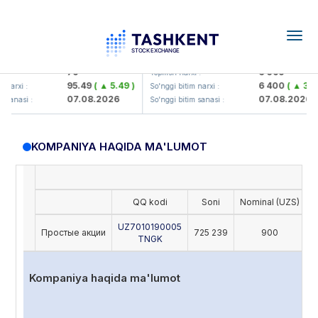
Togg
navig
amkorbank> ATB)
UZMK (<O'zmetkombinat> AJ)
79
6 099
:
Yopilish narxi :
95.49
( ▲ 5.49 )
6 400
( ▲ 300.
narxi :
So'nggi bitim narxi :
07.08.2026
07.08.2026
sanasi :
So'nggi bitim sanasi :
KOMPANIYA HAQIDA MA'LUMOT
QQ kodi
Soni
Nominal (UZS)
O
UZ7010190005
Простые акции
725 239
900
TNGK
Kompaniya haqida ma'lumot