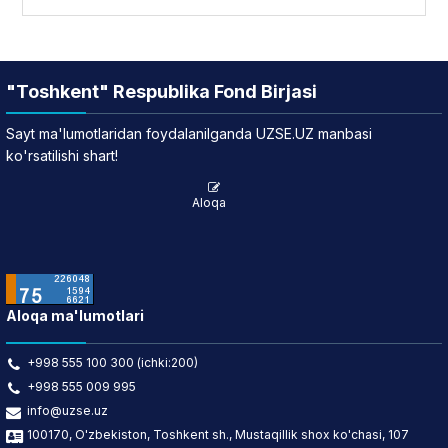
"Toshkent" Respublika Fond Birjasi
Sayt ma'lumotlaridan foydalanilganda UZSE.UZ manbasi
ko'rsatilishi shart!
Aloqa
Aloqa ma'lumotlari
+998 555 100 300 (ichki:200)
+998 555 009 995
info@uzse.uz
100170, O'zbekiston, Toshkent sh., Mustaqillik shox ko'chasi, 107