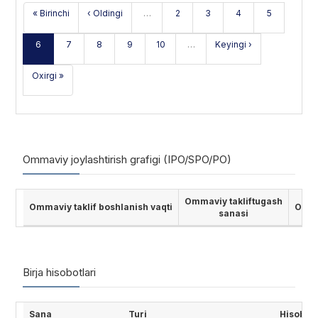
« Birinchi
‹ Oldingi
…
2
3
4
5
6
7
8
9
10
…
Keyingi ›
Oxirgi »
Ommaviy joylashtirish grafigi (IPO/SPO/PO)
Ommaviy takliftugash
Ommaviy taklif boshlanish vaqti
Ommav
sanasi
Birja hisobotlari
Sana
Turi
Hisobot