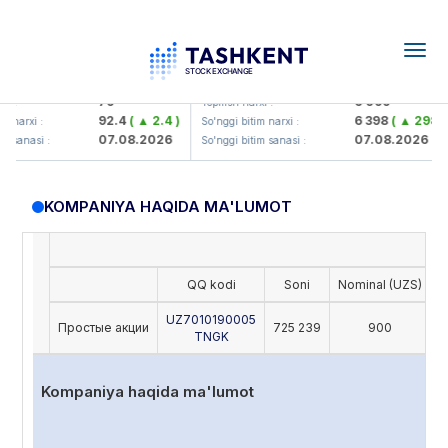
Togg
navig
Hamkorbank> ATB)
UZMK (<O'zmetkombinat> AJ)
79
6 099
i :
Yopilish narxi :
92.4
( ▲ 2.4 )
6 398
( ▲ 298.04
 narxi :
So'nggi bitim narxi :
07.08.2026
07.08.2026
 sanasi :
So'nggi bitim sanasi :
KOMPANIYA HAQIDA MA'LUMOT
QQ kodi
Soni
Nominal (UZS)
O
UZ7010190005
Простые акции
725 239
900
TNGK
Kompaniya haqida ma'lumot