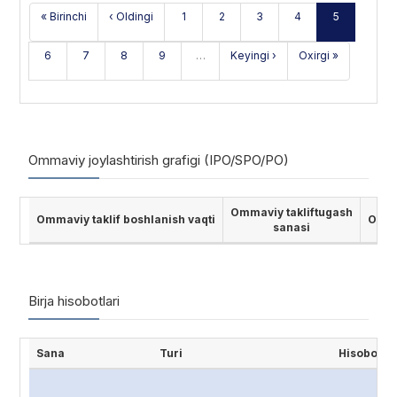
« Birinchi
‹ Oldingi
1
2
3
4
5
6
7
8
9
…
Keyingi ›
Oxirgi »
Ommaviy joylashtirish grafigi (IPO/SPO/PO)
Ommaviy takliftugash
Ommaviy taklif boshlanish vaqti
Ommav
sanasi
Birja hisobotlari
Sana
Turi
Hisobot n