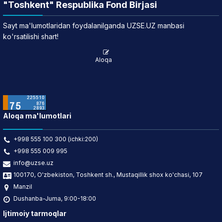
"Toshkent" Respublika Fond Birjasi
Sayt ma'lumotlaridan foydalanilganda UZSE.UZ manbasi
ko'rsatilishi shart!
Aloqa
Aloqa ma'lumotlari
+998 555 100 300 (ichki:200)
+998 555 009 995
info@uzse.uz
100170, O'zbekiston, Toshkent sh., Mustaqillik shox ko'chasi, 107
Manzil
Dushanba-Juma, 9:00-18:00
Ijtimoiy tarmoqlar