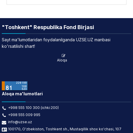
"Toshkent" Respublika Fond Birjasi
Sayt ma'lumotlaridan foydalanilganda UZSE.UZ manbasi
ko'rsatilishi shart!
Aloqa
Aloqa ma'lumotlari
+998 555 100 300 (ichki:200)
+998 555 009 995
info@uzse.uz
100170, O'zbekiston, Toshkent sh., Mustaqillik shox ko'chasi, 107