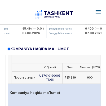
Togg
navig
amkorbank> ATB)
UZMK (<O'zmetkombinat> AJ)
79
6 099
:
Yopilish narxi :
95.49
( — 0.0 )
6 400
( — 0.0 )
narxi :
So'nggi bitim narxi :
07.08.2026
07.08.2026
sanasi :
So'nggi bitim sanasi :
KOMPANIYA HAQIDA MA'LUMOT
QQ kodi
Soni
Nominal (UZS)
O
UZ7010190005
Простые акции
725 239
900
TNGK
Kompaniya haqida ma'lumot