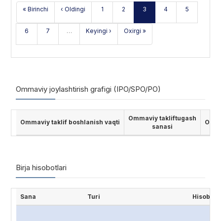
« Birinchi
‹ Oldingi
1
2
3
4
5
6
7
…
Keyingi ›
Oxirgi »
Ommaviy joylashtirish grafigi (IPO/SPO/PO)
Ommaviy takliftugash
Ommaviy taklif boshlanish vaqti
Ommav
sanasi
Birja hisobotlari
Sana
Turi
Hisobot 