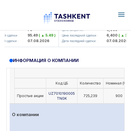
Togg
navig
Hamkorbank> ATB)
UZMK (<O'zmetkombinat> AJ)
79
6,099
я :
Цена закрытия :
95.49
( ▲ 5.49 )
6,400
( ▲ 300
ий сделки :
Цена последний сделки :
07.08.2026
07.08.2026
ей сделки :
Дата последней сделки :
ИНФОРМАЦИЯ О КОМПАНИИ
Код ЦБ
Количество
Номинал (UZS
UZ7010190005
Простые акции
725,239
900
TNGK
О компании