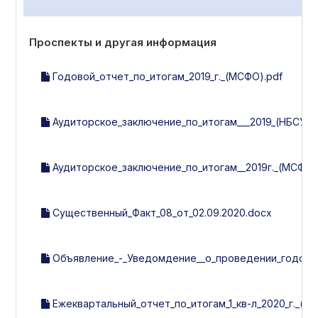
Проспекты и другая информация
Годовой_отчет_по_итогам_2019_г._(МСФО).pdf
Аудиторское_заключение_по_итогам___2019_(НБСУ).p
Аудиторское_заключение_по_итогам__2019г._(МСФО)
Существенный_Факт_08_от_02.09.2020.docx
Объявление_-_Уведомдение__о_проведении_годовог
Ежеквартальный_отчет_по_итогам_1_кв-л_2020_г._(ут