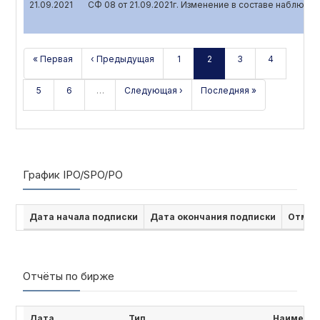
21.09.2021
СФ 08 от 21.09.2021г. Изменение в составе наблюда
« Первая
‹ Предыдущая
1
2
3
4
5
6
…
Следующая ›
Последняя »
График IPO/SPO/PO
Дата начала подписки
Дата окончания подписки
Отмен
Отчёты по бирже
Дата
Тип
Наименов