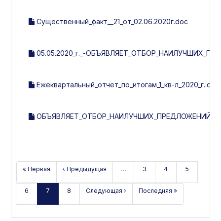
Существенный_факт__21_от_02.06.2020г.doc
05.05.2020_г._-ОБЪЯВЛЯЕТ_ОТБОР_НАИЛУЧШИХ_П
Ежеквартальный_отчет_по_итогам_1_кв-л_2020_г..doc
ОБЪЯВЛЯЕТ_ОТБОР_НАИЛУЧШИХ_ПРЕДЛОЖЕНИЙ_НА
« Первая
‹ Предыдущая
…
3
4
5
6
7
8
Следующая ›
Последняя »