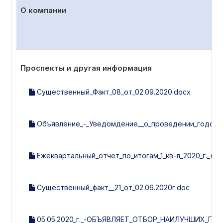
О компании
Проспекты и другая информация
Существенный_Факт_08_от_02.09.2020.docx
Объявление_-_Уведомдение__о_проведении_годовог
Ежеквартальный_отчет_по_итогам_1_кв-л_2020_г._(ут
Существенный_факт__21_от_02.06.2020г.doc
05.05.2020_г._-ОБЪЯВЛЯЕТ_ОТБОР_НАИЛУЧШИХ_П