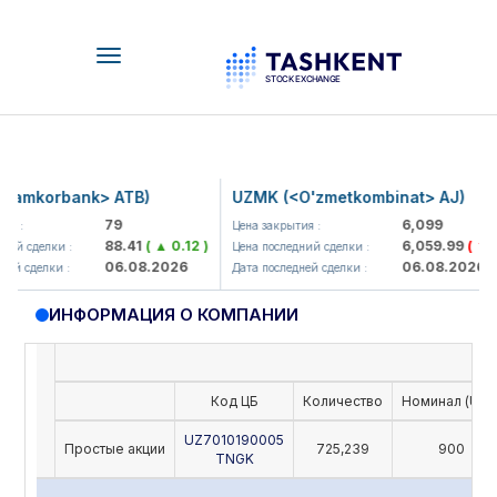
Toggle
navigation
amkorbank> ATB)
UZMK (<O'zmetkombinat> AJ)
79
6,099
я :
Цена закрытия :
88.41
( ▲ 0.12 )
6,059.99
( ▼ 39
ий сделки :
Цена последний сделки :
06.08.2026
06.08.2026
й сделки :
Дата последней сделки :
ИНФОРМАЦИЯ О КОМПАНИИ
Код ЦБ
Количество
Номинал (UZS
UZ7010190005
Простые акции
725,239
900
TNGK