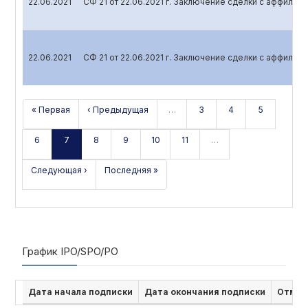
22.06.2021
СФ 21 от 22.06.2021 г. Заключение сделки с аффили
22.06.2021
СФ 21 от 22.06.2021 г. Заключение сделки с аффили
« Первая
‹ Предыдущая
…
3
4
5
6
7
8
9
10
11
…
Следующая ›
Последняя »
График IPO/SPO/PO
Дата начала подписки
Дата окончания подписки
Отмен