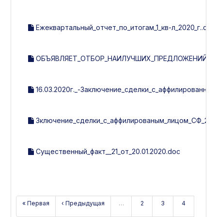
Ежеквартальный_отчет_по_итогам_1_кв-л_2020_г..doc
ОБЪЯВЛЯЕТ_ОТБОР_НАИЛУЧШИХ_ПРЕДЛОЖЕНИЙ_НА
16.03.2020г._-Заключение_сделки_с_аффилированным
Зключение_сделки_с_аффилированым_лицом_СФ_21_от_
Существенный_факт__21_от_20.01.2020.doc
« Первая
‹ Предыдущая
…
2
3
4