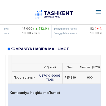
Togg
navig
Olmaliq KMK> AJ)
KFSK (<Kafolat sug'urta kompan
16 100
82
:
Yopilish narxi :
17 000
( ▲ 712.0 )
82
( ▼ 1.91 )
narxi :
So'nggi bitim narxi :
10.08.2026
10.08.2026
sanasi :
So'nggi bitim sanasi :
KOMPANIYA HAQIDA MA'LUMOT
QQ kodi
Soni
Nominal (UZS)
O
UZ7010190005
Простые акции
725 239
900
TNGK
Kompaniya haqida ma'lumot