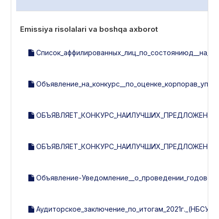
Emissiya risolalari va boshqa axborot
Список_аффилированных_лиц_по_состояниюд__на_23.0
Объявление_на_конкурс__по_оценке_корпорав_управл
ОБЪЯВЛЯЕТ_КОНКУРС_НАИЛУЧШИХ_ПРЕДЛОЖЕНИЙ_П
ОБЪЯВЛЯЕТ_КОНКУРС_НАИЛУЧШИХ_ПРЕДЛОЖЕНИЙ_П
Объявление-Уведомление__о_проведении_годового_
Аудиторское_заключение_по_итогам_2021г._(НБСУ).p