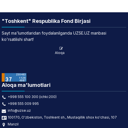
"Toshkent" Respublika Fond Birjasi
Sayt ma'lumotlaridan foydalanilganda UZSE.UZ manbasi
ko'rsatilishi shart!
Aloqa
Aloqa ma'lumotlari
+998 555 100 300 (ichki:200)
+998 555 009 995
info@uzse.uz
100170, O'zbekiston, Toshkent sh., Mustaqillik shox ko'chasi, 107
Manzil