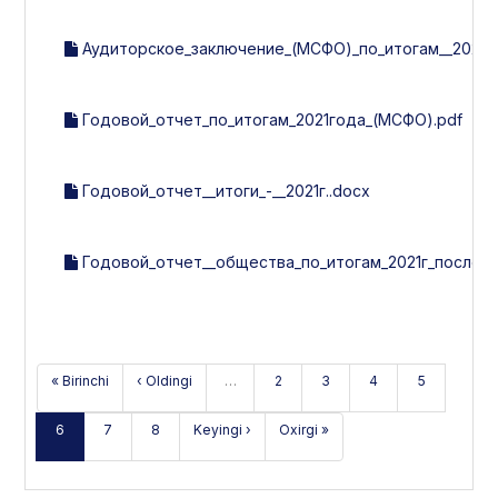
Аудиторское_заключение_(МСФО)_по_итогам__2021г.
Годовой_отчет_по_итогам_2021года_(МСФО).pdf
Годовой_отчет__итоги_-__2021г..docx
Годовой_отчет__общества_по_итогам_2021г_после_у
« Birinchi
‹ Oldingi
…
2
3
4
5
6
7
8
Keyingi ›
Oxirgi »