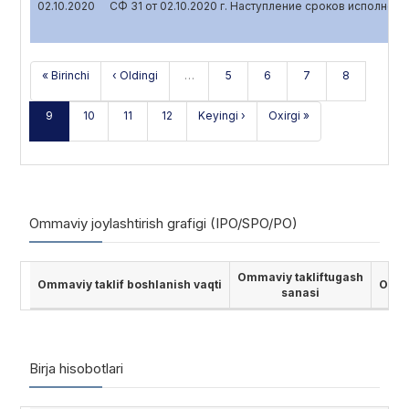
02.10.2020
СФ 31 от 02.10.2020 г. Наступление сроков исполнен
« Birinchi
‹ Oldingi
…
5
6
7
8
9
10
11
12
Keyingi ›
Oxirgi »
Ommaviy joylashtirish grafigi (IPO/SPO/PO)
Ommaviy takliftugash
Ommaviy taklif boshlanish vaqti
Ommav
sanasi
Birja hisobotlari