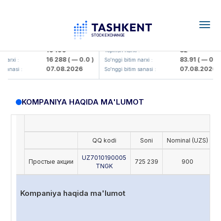
Togg
navig
Olmaliq KMK> AJ)
KFSK (<Kafolat sug'urta kompaniy
16 100
82
:
Yopilish narxi :
16 288
( — 0.0 )
83.91
( — 0.0 )
arxi :
So'nggi bitim narxi :
07.08.2026
07.08.2026
sanasi :
So'nggi bitim sanasi :
KOMPANIYA HAQIDA MA'LUMOT
QQ kodi
Soni
Nominal (UZS)
O
UZ7010190005
Простые акции
725 239
900
TNGK
Kompaniya haqida ma'lumot