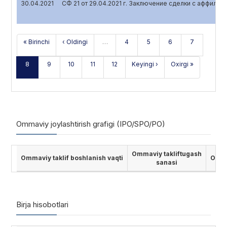
30.04.2021
СФ 21 от 29.04.2021 г. Заключение сделки с аффили
« Birinchi
‹ Oldingi
…
4
5
6
7
8
9
10
11
12
Keyingi ›
Oxirgi »
Ommaviy joylashtirish grafigi (IPO/SPO/PO)
Ommaviy takliftugash
Ommaviy taklif boshlanish vaqti
Ommav
sanasi
Birja hisobotlari