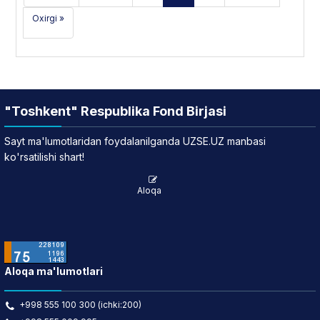
Oxirgi »
"Toshkent" Respublika Fond Birjasi
Sayt ma'lumotlaridan foydalanilganda UZSE.UZ manbasi
ko'rsatilishi shart!
Aloqa
Aloqa ma'lumotlari
+998 555 100 300 (ichki:200)