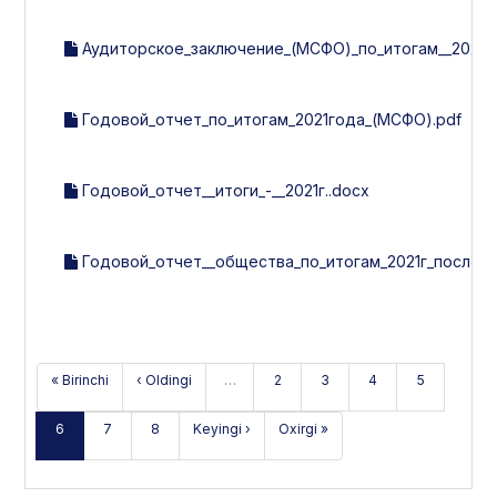
Аудиторское_заключение_(МСФО)_по_итогам__2021г.
Годовой_отчет_по_итогам_2021года_(МСФО).pdf
Годовой_отчет__итоги_-__2021г..docx
Годовой_отчет__общества_по_итогам_2021г_после_у
« Birinchi
‹ Oldingi
…
2
3
4
5
6
7
8
Keyingi ›
Oxirgi »