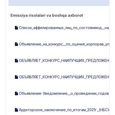
Emissiya risolalari va boshqa axborot
Список_аффилированных_лиц_по_состояниюд__на_23.0
Объявление_на_конкурс__по_оценке_корпорав_управл
ОБЪЯВЛЯЕТ_КОНКУРС_НАИЛУЧШИХ_ПРЕДЛОЖЕНИЙ_П
ОБЪЯВЛЯЕТ_КОНКУРС_НАИЛУЧШИХ_ПРЕДЛОЖЕНИЙ_П
Объявление-Уведомление__о_проведении_годового_
Аудиторское_заключение_по_итогам_2021г._(НБСУ).p