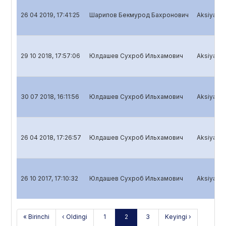
26 04 2019, 17:41:25
Шарипов Бекмурод Бахронович
Aksiyadorl
29 10 2018, 17:57:06
Юлдашев Сухроб Ильхамович
Aksiyadorl
30 07 2018, 16:11:56
Юлдашев Сухроб Ильхамович
Aksiyadorl
26 04 2018, 17:26:57
Юлдашев Сухроб Ильхамович
Aksiyadorl
26 10 2017, 17:10:32
Юлдашев Сухроб Ильхамович
Aksiyadorl
« Birinchi
‹ Oldingi
1
2
3
Keyingi ›