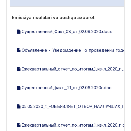
Emissiya risolalari va boshqa axborot
Существенный_Факт_08_от_02.09.2020.docx
Объявление_-_Уведомдение__о_проведении_годовог
Ежеквартальный_отчет_по_итогам_1_кв-л_2020_г._(ут
Существенный_факт__21_от_02.06.2020г.doc
05.05.2020_г._-ОБЪЯВЛЯЕТ_ОТБОР_НАИЛУЧШИХ_П
Ежеквартальный_отчет_по_итогам_1_кв-л_2020_г..doc