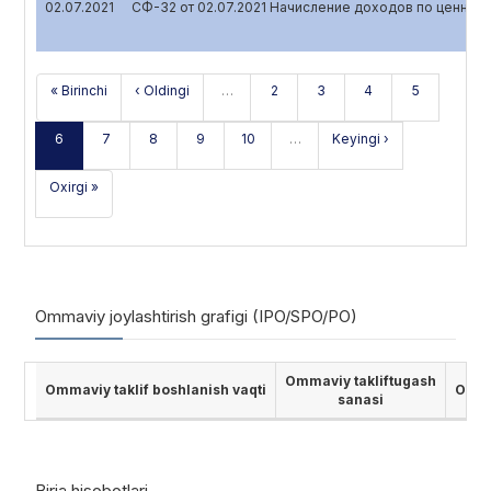
02.07.2021
СФ-32 от 02.07.2021 Начисление доходов по ценным
« Birinchi
‹ Oldingi
…
2
3
4
5
6
7
8
9
10
…
Keyingi ›
Oxirgi »
Ommaviy joylashtirish grafigi (IPO/SPO/PO)
Ommaviy takliftugash
Ommaviy taklif boshlanish vaqti
Ommav
sanasi
Birja hisobotlari