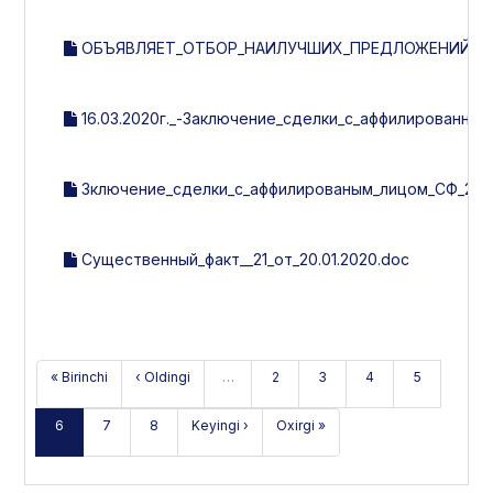
ОБЪЯВЛЯЕТ_ОТБОР_НАИЛУЧШИХ_ПРЕДЛОЖЕНИЙ_НА
16.03.2020г._-Заключение_сделки_с_аффилированным
Зключение_сделки_с_аффилированым_лицом_СФ_21_от_
Существенный_факт__21_от_20.01.2020.doc
« Birinchi
‹ Oldingi
…
2
3
4
5
6
7
8
Keyingi ›
Oxirgi »