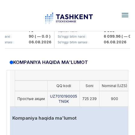
Togg
navig
Hamkorbank> ATB)
UZMK (<O'zmetkombinat> AJ)
79
6 099
 :
Yopilish narxi :
90
( — 0.0 )
6 099.96
( — 0.0 )
narxi :
So'nggi bitim narxi :
06.08.2026
06.08.2026
 sanasi :
So'nggi bitim sanasi :
KOMPANIYA HAQIDA MA'LUMOT
QQ kodi
Soni
Nominal (UZS)
O
UZ7010190005
Простые акции
725 239
900
TNGK
Kompaniya haqida ma'lumot