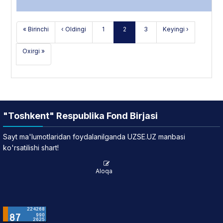
« Birinchi
‹ Oldingi
1
2
3
Keyingi ›
Oxirgi »
"Toshkent" Respublika Fond Birjasi
Sayt ma'lumotlaridan foydalanilganda UZSE.UZ manbasi
ko'rsatilishi shart!
Aloqa