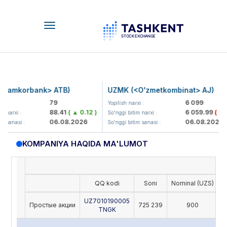
Toggle
navigation
Hamkorbank> ATB)
UZMK (<O'zmetkombinat> AJ)
79
6 099
 :
Yopilish narxi :
88.41
( ▲ 0.12 )
6 059.99
( ▼ 3
narxi :
So'nggi bitim narxi :
06.08.2026
06.08.2026
 sanasi :
So'nggi bitim sanasi :
KOMPANIYA HAQIDA MA'LUMOT
QQ kodi
Soni
Nominal (UZS)
O
UZ7010190005
Простые акции
725 239
900
TNGK