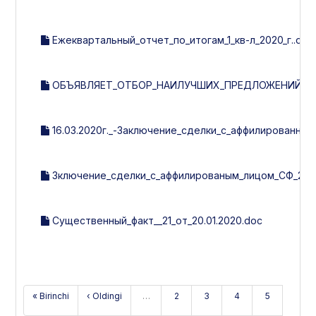
Ежеквартальный_отчет_по_итогам_1_кв-л_2020_г..doc
ОБЪЯВЛЯЕТ_ОТБОР_НАИЛУЧШИХ_ПРЕДЛОЖЕНИЙ_НА
16.03.2020г._-Заключение_сделки_с_аффилированным
Зключение_сделки_с_аффилированым_лицом_СФ_21_от_
Существенный_факт__21_от_20.01.2020.doc
« Birinchi
‹ Oldingi
…
2
3
4
5