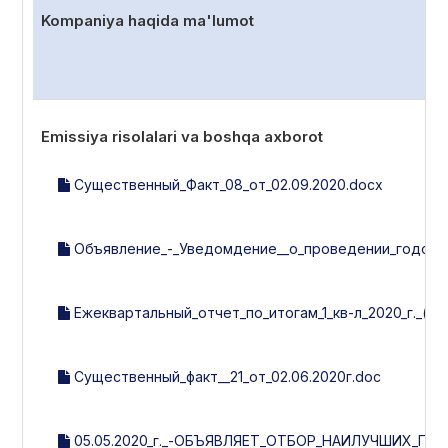
Kompaniya haqida ma'lumot
Emissiya risolalari va boshqa axborot
Существенный_Факт_08_от_02.09.2020.docx
Объявление_-_Уведомдение__о_проведении_годовог
Ежеквартальный_отчет_по_итогам_1_кв-л_2020_г._(ут
Существенный_факт__21_от_02.06.2020г.doc
05.05.2020_г._-ОБЪЯВЛЯЕТ_ОТБОР_НАИЛУЧШИХ_П