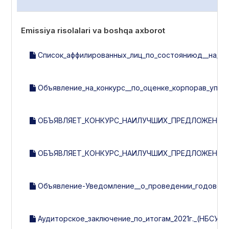
Emissiya risolalari va boshqa axborot
Список_аффилированных_лиц_по_состояниюд__на_23.0
Объявление_на_конкурс__по_оценке_корпорав_управл
ОБЪЯВЛЯЕТ_КОНКУРС_НАИЛУЧШИХ_ПРЕДЛОЖЕНИЙ_П
ОБЪЯВЛЯЕТ_КОНКУРС_НАИЛУЧШИХ_ПРЕДЛОЖЕНИЙ_П
Объявление-Уведомление__о_проведении_годового_
Аудиторское_заключение_по_итогам_2021г._(НБСУ).p