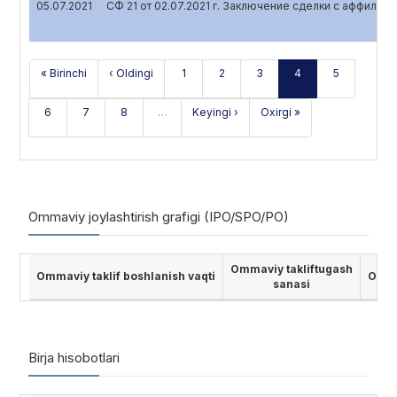
05.07.2021
СФ 21 от 02.07.2021 г. Заключение сделки с аффили
« Birinchi
‹ Oldingi
1
2
3
4
5
6
7
8
…
Keyingi ›
Oxirgi »
Ommaviy joylashtirish grafigi (IPO/SPO/PO)
Ommaviy takliftugash
Ommaviy taklif boshlanish vaqti
Ommav
sanasi
Birja hisobotlari