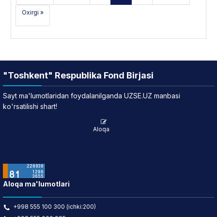
Oxirgi »
"Toshkent" Respublika Fond Birjasi
Sayt ma'lumotlaridan foydalanilganda UZSE.UZ manbasi
ko'rsatilishi shart!
Aloqa
Aloqa ma'lumotlari
+998 555 100 300 (ichki:200)