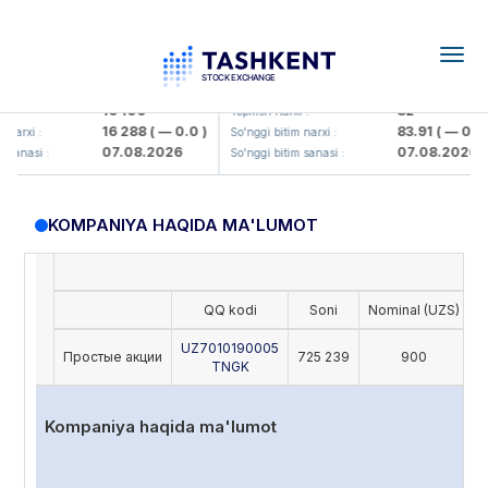
Togg
navig
Olmaliq KMK> AJ)
KFSK (<Kafolat sug'urta kompaniya
16 100
82
:
Yopilish narxi :
16 288
( — 0.0 )
83.91
( — 0.0 )
arxi :
So'nggi bitim narxi :
07.08.2026
07.08.2026
sanasi :
So'nggi bitim sanasi :
KOMPANIYA HAQIDA MA'LUMOT
QQ kodi
Soni
Nominal (UZS)
O
UZ7010190005
Простые акции
725 239
900
TNGK
Kompaniya haqida ma'lumot