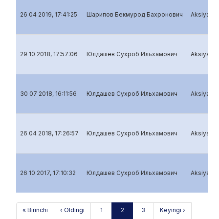
26 04 2019, 17:41:25
Шарипов Бекмурод Бахронович
Aksiyadorl
29 10 2018, 17:57:06
Юлдашев Сухроб Ильхамович
Aksiyadorl
30 07 2018, 16:11:56
Юлдашев Сухроб Ильхамович
Aksiyadorl
26 04 2018, 17:26:57
Юлдашев Сухроб Ильхамович
Aksiyadorl
26 10 2017, 17:10:32
Юлдашев Сухроб Ильхамович
Aksiyadorl
« Birinchi
‹ Oldingi
1
2
3
Keyingi ›