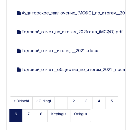
Аудиторское_заключение_(МСФО)_по_итогам__2021г.
Годовой_отчет_по_итогам_2021года_(МСФО).pdf
Годовой_отчет__итоги_-__2021г..docx
Годовой_отчет__общества_по_итогам_2021г_после_у
« Birinchi
‹ Oldingi
…
2
3
4
5
6
7
8
Keyingi ›
Oxirgi »