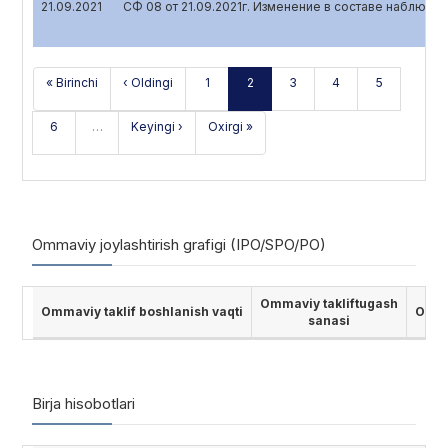
21.09.2021
СФ 08 от 21.09.2021г. Изменение в составе наблюда
« Birinchi
‹ Oldingi
1
2
3
4
5
6
…
Keyingi ›
Oxirgi »
Ommaviy joylashtirish grafigi (IPO/SPO/PO)
Ommaviy takliftugash
Ommaviy taklif boshlanish vaqti
Ommav
sanasi
Birja hisobotlari