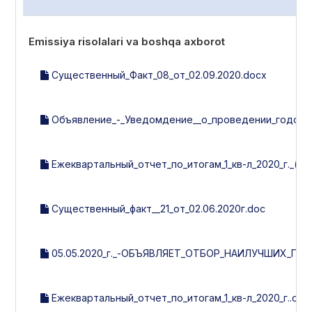
Emissiya risolalari va boshqa axborot
Существенный_Факт_08_от_02.09.2020.docx
Объявление_-_Уведомдение__о_проведении_годовог
Ежеквартальный_отчет_по_итогам_1_кв-л_2020_г._(ут
Существенный_факт__21_от_02.06.2020г.doc
05.05.2020_г._-ОБЪЯВЛЯЕТ_ОТБОР_НАИЛУЧШИХ_П
Ежеквартальный_отчет_по_итогам_1_кв-л_2020_г..doc