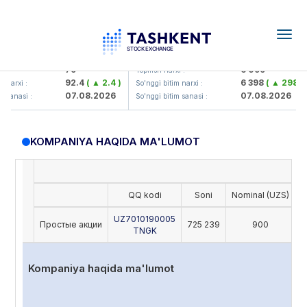
Togg
navig
Hamkorbank> ATB)
UZMK (<O'zmetkombinat> AJ)
79
6 099
 :
Yopilish narxi :
92.4
( ▲ 2.4 )
6 398
( ▲ 298.04
narxi :
So'nggi bitim narxi :
07.08.2026
07.08.2026
 sanasi :
So'nggi bitim sanasi :
KOMPANIYA HAQIDA MA'LUMOT
QQ kodi
Soni
Nominal (UZS)
O
UZ7010190005
Простые акции
725 239
900
TNGK
Kompaniya haqida ma'lumot