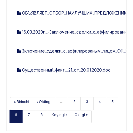
ОБЪЯВЛЯЕТ_ОТБОР_НАИЛУЧШИХ_ПРЕДЛОЖЕНИЙ_НА
16.03.2020г._-Заключение_сделки_с_аффилированным
Зключение_сделки_с_аффилированым_лицом_СФ_21_от_
Существенный_факт__21_от_20.01.2020.doc
« Birinchi
‹ Oldingi
…
2
3
4
5
6
7
8
Keyingi ›
Oxirgi »