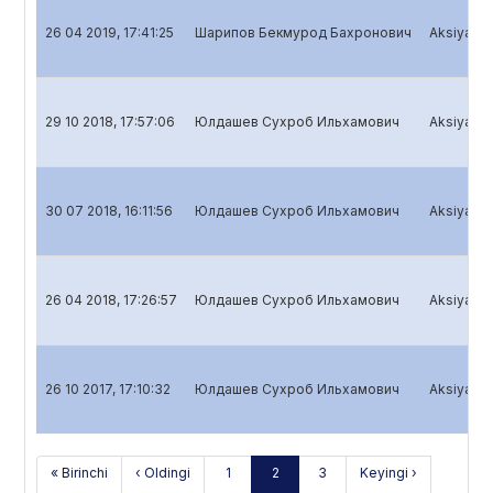
26 04 2019, 17:41:25
Шарипов Бекмурод Бахронович
Aksiyadorl
29 10 2018, 17:57:06
Юлдашев Сухроб Ильхамович
Aksiyadorl
30 07 2018, 16:11:56
Юлдашев Сухроб Ильхамович
Aksiyadorl
26 04 2018, 17:26:57
Юлдашев Сухроб Ильхамович
Aksiyadorl
26 10 2017, 17:10:32
Юлдашев Сухроб Ильхамович
Aksiyadorl
« Birinchi
‹ Oldingi
1
2
3
Keyingi ›