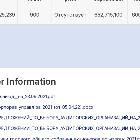
25,239
900
Отсутствует
652,715,100
60
r Information
ниюд__на_23.09.2021.pdf
порав_управл_за_2021_(от_05.04.22).docx
ЕДЛОЖЕНИЙ_ПО_ВЫБОРУ_АУДИТОРСКИХ_ОРГАНИЗАЦИЙ_НА_20
ЕДЛОЖЕНИЙ_ПО_ВЫБОРУ_АУДИТОРСКИХ_ОРГАНИЗАЦИЙ_НА_20
ии_годового_общего_собрания_акционеров_по_итогам_2021.d