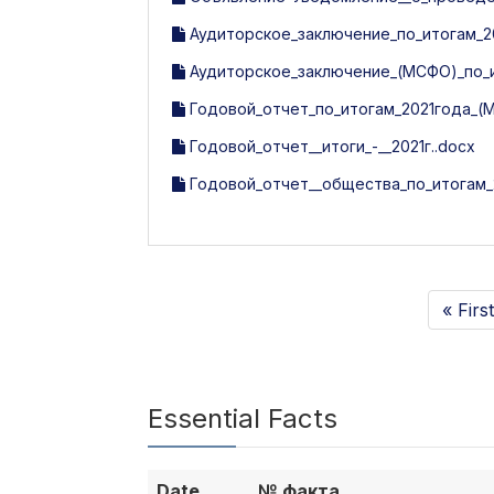
Аудиторское_заключение_по_итогам_20
Аудиторское_заключение_(МСФО)_по_ит
Годовой_отчет_по_итогам_2021года_(
Годовой_отчет__итоги_-__2021г..docx
Годовой_отчет__общества_по_итогам_2
« First
Essential Facts
Date
№ факта