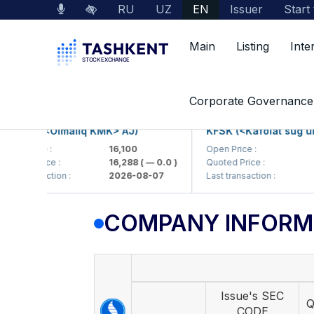
RU
UZ
EN
Issuer
Start
Main
Listing
Inte
Market Data
Company Information
Corporate Governance
MKP (<Olmaliq KMK> AJ)
KFSK (<Kafolat sug'urta
n Price :
16,100
Open Price :
82
ted Price :
16,288
( — 0.0 )
Quoted Price :
83.
 transaction :
2026-08-07
Last transaction :
202
COMPANY INFORM
Issue's SEC
Q
CODE