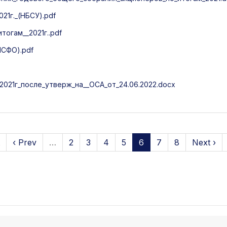
21г._(НБСУ).pdf
огам__2021г..pdf
МСФО).pdf
021г_после_утверж_на__ОСА_от_24.06.2022.docx
‹ Prev
…
2
3
4
5
6
7
8
Next ›