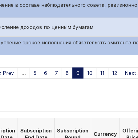
енение в составе наблюдательного совета, ревизионн
ачисление доходов по ценным бумагам
аступление сроков исполнения обязательств эмитента 
‹ Prev
…
5
6
7
8
9
10
11
12
Next 
iption
Subscription
Subscription
Offeri
Currency
 Date
End Date
Round
Pric