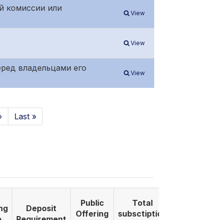
ой комиссии или
View
View
перед владельцами его
View
›
Last »
Public
Total
ng
Deposit
Listing
Offering
subsctiption
e
Requirement
Date