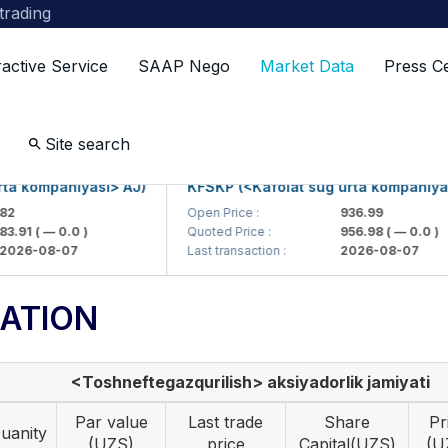
 trading
ractive Service
SAAP Nego
Market Data
Press C
Site search
 kompaniyasi> AJ)
KFSKP (<Kafolat sug'urta kompaniyasi>
Open Price :
936.99
91
( — 0.0 )
Quoted Price :
956.98
( — 0.0 )
6-08-07
Last transaction :
2026-08-07
ATION
<Toshneftegazqurilish> aksiyadorlik jamiyati
Par value
Last trade
Share
Pr
uanity
(UZS)
price
Capital(UZS)
(U