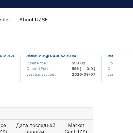
enter
About UZSE
 AJ)
AGBA (<Agrobank> ATB)
AGBAP (<Agrob
Open Price :
590.02
Open Price :
Quoted Price :
596
( — 0.0 )
Quoted Price :
Last transaction :
2026-08-07
Last transaction :
ice
Дата последней
Market
ZS)
сделки
Cap(UZS)