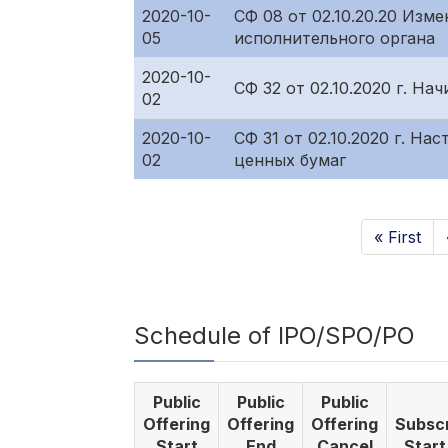
2020-10-
СФ 08 от 02.10.20.20 Изм
05
исполнительного органа
2020-10-
СФ 32 от 02.10.2020 г. Н
02
2020-10-
СФ 31 от 02.10.2020 г. Н
02
ценных бумаг
« First
Schedule of IPO/SPO/PO
Public
Public
Public
Offering
Offering
Offering
Subscr
Start
End
Cancel
Start