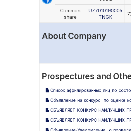
Common
UZ7010190005
7
share
TNGK
About Company
Prospectures and Othe
Список_аффилированных_лиц_по_состоя
Объявление_на_конкурс__по_оценке_кор
ОБЪЯВЛЯЕТ_КОНКУРС_НАИЛУЧШИХ_ПР
ОБЪЯВЛЯЕТ_КОНКУРС_НАИЛУЧШИХ_ПР
Объявление-Уведомление__о_проведен