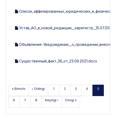
Список_аффилированных_юридических_и_физических_л
Устав_АО_в_новой_редакции__зарегистр__15.07.2021г.
Объявление-Уведомдение__о_проведении_внеочеред
Существенный_факт_36_от_23.09.2021.docx
« Birinchi
‹ Oldingi
1
2
3
4
5
6
7
8
Keyingi ›
Oxirgi »