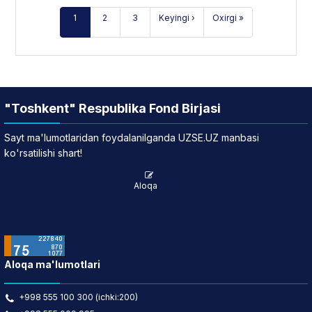
1
2
3
Keyingi ›
Oxirgi »
"Toshkent" Respublika Fond Birjasi
Sayt ma'lumotlaridan foydalanilganda UZSE.UZ manbasi
ko'rsatilishi shart!
Aloqa
Aloqa ma'lumotlari
+998 555 100 300 (ichki:200)