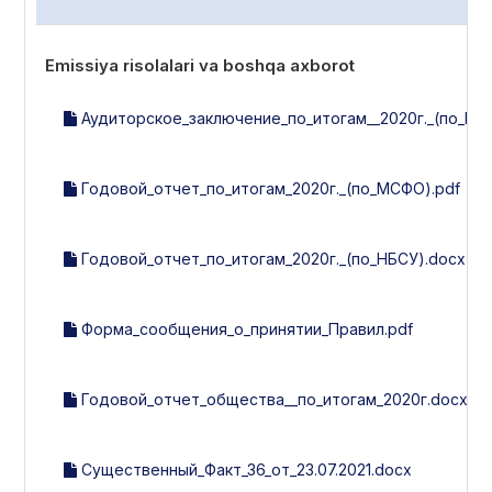
Emissiya risolalari va boshqa axborot
Аудиторское_заключение_по_итогам__2020г._(по_МС
Годовой_отчет_по_итогам_2020г._(по_МСФО).pdf
Годовой_отчет_по_итогам_2020г._(по_НБСУ).docx
Форма_сообщения_о_принятии_Правил.pdf
Годовой_отчет_общества__по_итогам_2020г.docx
Существенный_Факт_36_от_23.07.2021.docx