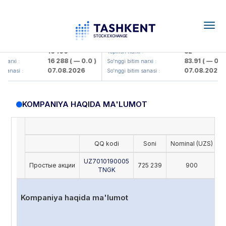
Togg
navig
Olmaliq KMK> AJ)
KFSK (<Kafolat sug'urta kompaniy
16 100
82
:
Yopilish narxi :
16 288
( — 0.0 )
83.91
( — 0.0 )
arxi :
So'nggi bitim narxi :
07.08.2026
07.08.2026
sanasi :
So'nggi bitim sanasi :
KOMPANIYA HAQIDA MA'LUMOT
QQ kodi
Soni
Nominal (UZS)
O
UZ7010190005
Простые акции
725 239
900
TNGK
Kompaniya haqida ma'lumot