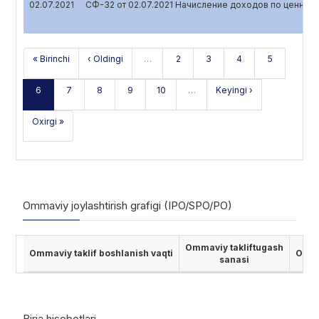
02.07.2021
СФ-32 от 02.07.2021 Начисление доходов по ценным
« Birinchi
‹ Oldingi
…
2
3
4
5
6
7
8
9
10
…
Keyingi ›
Oxirgi »
Ommaviy joylashtirish grafigi (IPO/SPO/PO)
Ommaviy takliftugash
Ommaviy taklif boshlanish vaqti
Ommav
sanasi
Birja hisobotlari