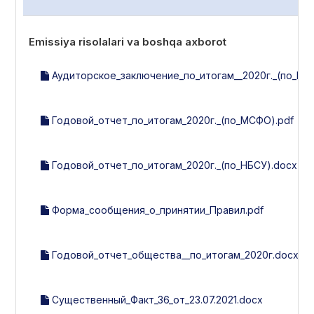
Emissiya risolalari va boshqa axborot
Аудиторское_заключение_по_итогам__2020г._(по_МС
Годовой_отчет_по_итогам_2020г._(по_МСФО).pdf
Годовой_отчет_по_итогам_2020г._(по_НБСУ).docx
Форма_сообщения_о_принятии_Правил.pdf
Годовой_отчет_общества__по_итогам_2020г.docx
Существенный_Факт_36_от_23.07.2021.docx