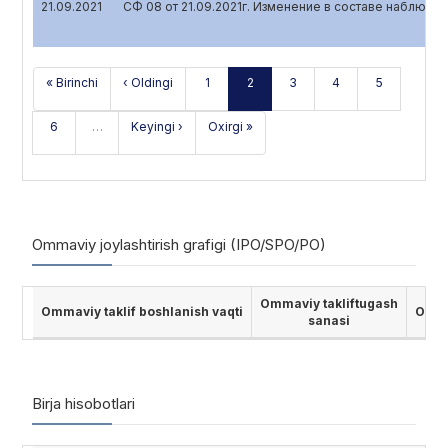
21.09.2021
СФ 08 от 21.09.2021г. Изменение в составе наблюда
« Birinchi
‹ Oldingi
1
2
3
4
5
6
…
Keyingi ›
Oxirgi »
Ommaviy joylashtirish grafigi (IPO/SPO/PO)
Ommaviy takliftugash
Ommaviy taklif boshlanish vaqti
Ommav
sanasi
Birja hisobotlari