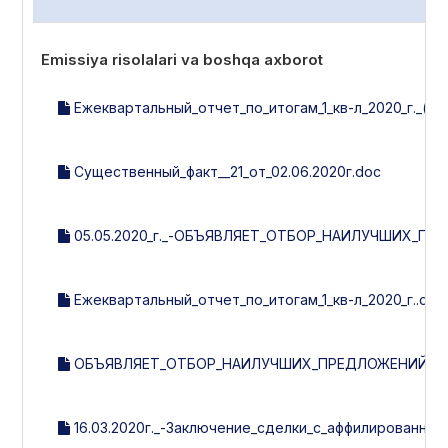
Emissiya risolalari va boshqa axborot
Ежеквартальный_отчет_по_итогам_1_кв-л_2020_г._(ут
Существенный_факт__21_от_02.06.2020г.doc
05.05.2020_г._-ОБЪЯВЛЯЕТ_ОТБОР_НАИЛУЧШИХ_П
Ежеквартальный_отчет_по_итогам_1_кв-л_2020_г..doc
ОБЪЯВЛЯЕТ_ОТБОР_НАИЛУЧШИХ_ПРЕДЛОЖЕНИЙ_НА
16.03.2020г._-Заключение_сделки_с_аффилированным