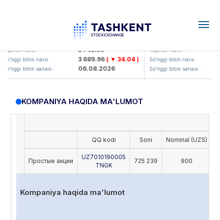
Togg
navig
UZMKP (<O'zmetkombinat> AJ)
KVTS (<Kvarts> AJ)
3 748.99
Yopilish narxi :
Yopilish narxi :
3 689.96
( ▼ 34.04 )
So'nggi bitim narxi :
So'nggi bitim narxi :
06.08.2026
So'nggi bitim sanasi :
So'nggi bitim sanasi :
KOMPANIYA HAQIDA MA'LUMOT
QQ kodi
Soni
Nominal (UZS)
O
UZ7010190005
Простые акции
725 239
900
TNGK
Kompaniya haqida ma'lumot