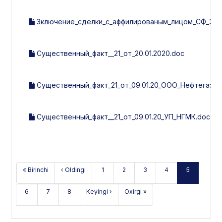
Зключение_сделки_с_аффилированым_лицом_СФ_21_от_
Существенный_факт__21_от_20.01.2020.doc
Существенный_факт_21_от_09.01.20_ООО_Нефтегазм
Существенный_факт__21_от_09.01.20_УП_НГМК.doc
« Birinchi
‹ Oldingi
1
2
3
4
5
6
7
8
Keyingi ›
Oxirgi »