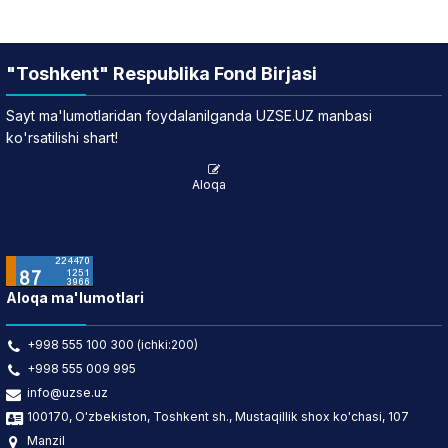
"Toshkent" Respublika Fond Birjasi
Sayt ma'lumotlaridan foydalanilganda UZSE.UZ manbasi
ko'rsatilishi shart!
Aloqa
Aloqa ma'lumotlari
+998 555 100 300 (ichki:200)
+998 555 009 995
info@uzse.uz
100170, O'zbekiston, Toshkent sh., Mustaqillik shox ko'chasi, 107
Manzil