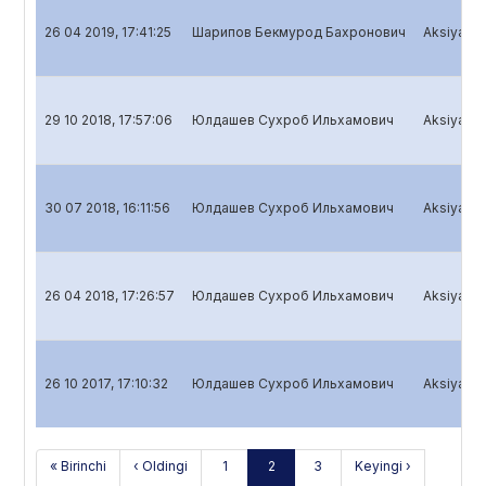
26 04 2019, 17:41:25
Шарипов Бекмурод Бахронович
Aksiyadorl
29 10 2018, 17:57:06
Юлдашев Сухроб Ильхамович
Aksiyadorl
30 07 2018, 16:11:56
Юлдашев Сухроб Ильхамович
Aksiyadorl
26 04 2018, 17:26:57
Юлдашев Сухроб Ильхамович
Aksiyadorl
26 10 2017, 17:10:32
Юлдашев Сухроб Ильхамович
Aksiyadorl
« Birinchi
‹ Oldingi
1
2
3
Keyingi ›