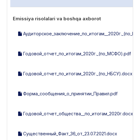
Emissiya risolalari va boshqa axborot
Аудиторское_заключение_по_итогам__2020г._(по_МС
Годовой_отчет_по_итогам_2020г._(по_МСФО).pdf
Годовой_отчет_по_итогам_2020г._(по_НБСУ).docx
Форма_сообщения_о_принятии_Правил.pdf
Годовой_отчет_общества__по_итогам_2020г.docx
Существенный_Факт_36_от_23.07.2021.docx