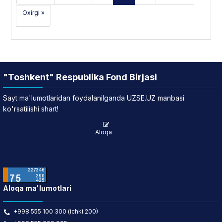
Oxirgi »
"Toshkent" Respublika Fond Birjasi
Sayt ma'lumotlaridan foydalanilganda UZSE.UZ manbasi
ko'rsatilishi shart!
Aloqa
Aloqa ma'lumotlari
+998 555 100 300 (ichki:200)