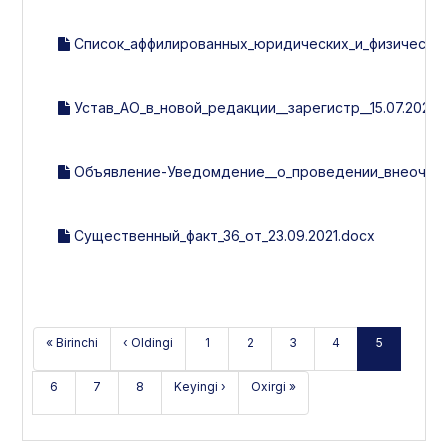
Список_аффилированных_юридических_и_физических_л
Устав_АО_в_новой_редакции__зарегистр__15.07.2021г.
Объявление-Уведомдение__о_проведении_внеочеред
Существенный_факт_36_от_23.09.2021.docx
« Birinchi
‹ Oldingi
1
2
3
4
5
6
7
8
Keyingi ›
Oxirgi »