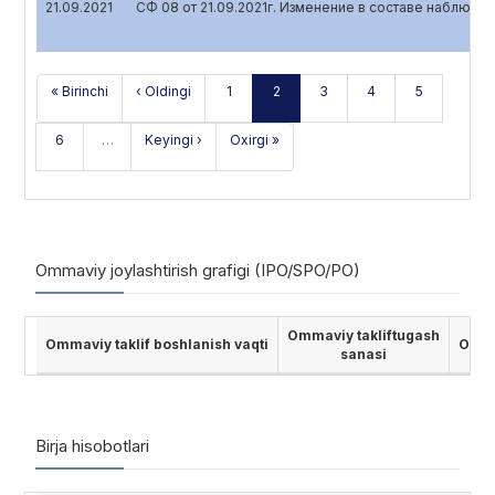
21.09.2021
СФ 08 от 21.09.2021г. Изменение в составе наблюда
« Birinchi
‹ Oldingi
1
2
3
4
5
6
…
Keyingi ›
Oxirgi »
Ommaviy joylashtirish grafigi (IPO/SPO/PO)
Ommaviy takliftugash
Ommaviy taklif boshlanish vaqti
Ommav
sanasi
Birja hisobotlari