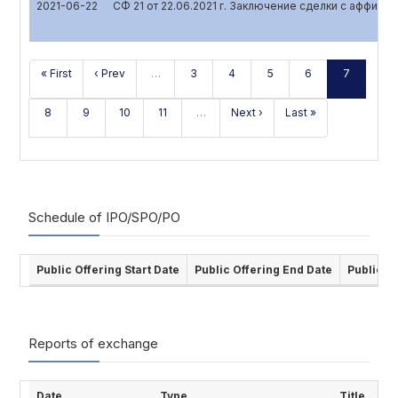
2021-06-22
СФ 21 от 22.06.2021 г. Заключение сделки с аффил
« First
‹ Prev
…
3
4
5
6
7
8
9
10
11
…
Next ›
Last »
Schedule of IPO/SPO/PO
Public Offering Start Date
Public Offering End Date
Public O
Reports of exchange
Date
Type
Title