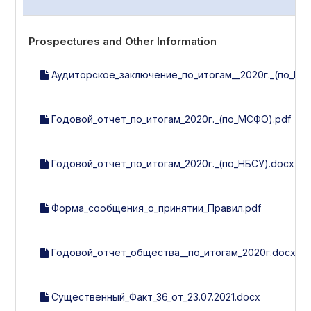
Prospectures and Other Information
Аудиторское_заключение_по_итогам__2020г._(по_МС
Годовой_отчет_по_итогам_2020г._(по_МСФО).pdf
Годовой_отчет_по_итогам_2020г._(по_НБСУ).docx
Форма_сообщения_о_принятии_Правил.pdf
Годовой_отчет_общества__по_итогам_2020г.docx
Существенный_Факт_36_от_23.07.2021.docx