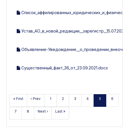
Список_аффилированных_юридических_и_физических_л
Устав_АО_в_новой_редакции__зарегистр__15.07.2021г.
Объявление-Уведомдение__о_проведении_внеочеред
Существенный_факт_36_от_23.09.2021.docx
« First
‹ Prev
1
2
3
4
5
6
7
8
Next ›
Last »