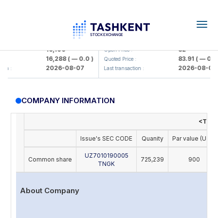
Togg
navig
Olmaliq KMK> AJ)
KFSK (<Kafolat sug'urta kompaniy
16,100
82
Open Price :
16,288
( — 0.0 )
83.91
( — 0.0 )
Quoted Price :
2026-08-07
2026-08-07
n :
Last transaction :
COMPANY INFORMATION
<Toshn
Issue's SEC CODE
Quanity
Par value (UZS)
UZ7010190005
Common share
725,239
900
TNGK
About Company