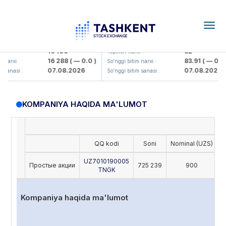
Togg
navig
Olmaliq KMK> AJ)
KFSK (<Kafolat sug'urta kompaniy
16 100
82
:
Yopilish narxi :
16 288
( — 0.0 )
83.91
( — 0.0 )
arxi :
So'nggi bitim narxi :
07.08.2026
07.08.2026
sanasi :
So'nggi bitim sanasi :
KOMPANIYA HAQIDA MA'LUMOT
QQ kodi
Soni
Nominal (UZS)
O
UZ7010190005
Простые акции
725 239
900
TNGK
Kompaniya haqida ma'lumot