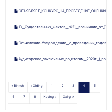
ОБЪЯВЛЯЕТ_КОНКУРС_НА_ПРОВЕДЕНИЕ_ОЦЕНКИ_СИ
13__Существенных_Фактов__№21__возникшие_от_17.05.
Объявление-Уведомдение__о_проведении_годового_
Аудиторское_заключение_по_итогам__2020г._(_по_НБ
« Birinchi
‹ Oldingi
1
2
3
4
5
6
7
8
Keyingi ›
Oxirgi »