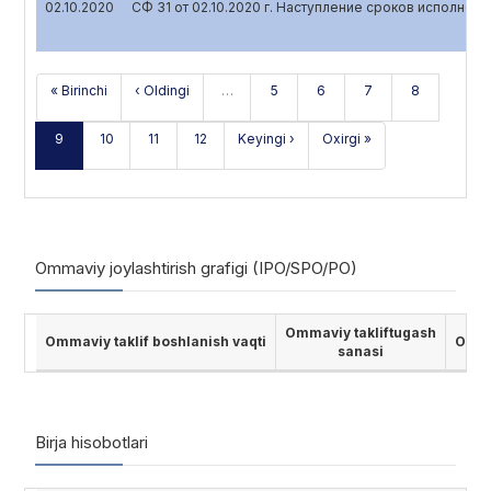
02.10.2020
СФ 31 от 02.10.2020 г. Наступление сроков исполнен
« Birinchi
‹ Oldingi
…
5
6
7
8
9
10
11
12
Keyingi ›
Oxirgi »
Ommaviy joylashtirish grafigi (IPO/SPO/PO)
Ommaviy takliftugash
Ommaviy taklif boshlanish vaqti
Ommav
sanasi
Birja hisobotlari