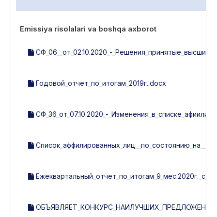
Emissiya risolalari va boshqa axborot
СФ_06__от_02.10.2020_-_Решения_принятые_высшим_
Годовой_отчет_по_итогам_2019г..docx
СФ_36_от_07.10.2020_-_Изменения_в_списке_афиилир
Список_аффилированных_лиц__по_состоянию_на__07.1
Ежеквартальный_отчет_по_итогам_9_мес.2020г._с_у
ОБЪЯВЛЯЕТ_КОНКУРС_НАИЛУЧШИХ_ПРЕДЛОЖЕНИЙ_П