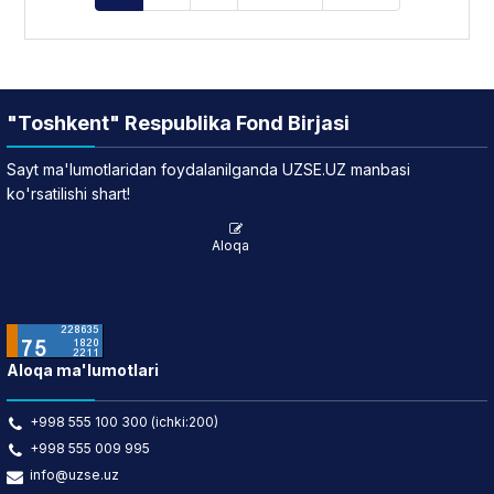
"Toshkent" Respublika Fond Birjasi
Sayt ma'lumotlaridan foydalanilganda UZSE.UZ manbasi
ko'rsatilishi shart!
Aloqa
Aloqa ma'lumotlari
+998 555 100 300 (ichki:200)
+998 555 009 995
info@uzse.uz