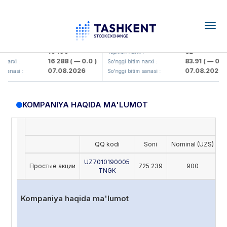
Togg
navig
Olmaliq KMK> AJ)
KFSK (<Kafolat sug'urta kompaniy
16 100
82
 :
Yopilish narxi :
16 288
( — 0.0 )
83.91
( — 0.0 )
narxi :
So'nggi bitim narxi :
07.08.2026
07.08.2026
 sanasi :
So'nggi bitim sanasi :
KOMPANIYA HAQIDA MA'LUMOT
QQ kodi
Soni
Nominal (UZS)
O
UZ7010190005
Простые акции
725 239
900
TNGK
Kompaniya haqida ma'lumot