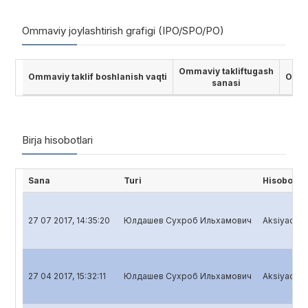
Ommaviy joylashtirish grafigi (IPO/SPO/PO)
Ommaviy takliftugash
Ommaviy taklif boshlanish vaqti
Ommav
sanasi
Birja hisobotlari
Sana
Turi
Hisobot n
27 07 2017, 14:35:20
Юлдашев Сухроб Ильхамович
Aksiyadorli
27 04 2017, 15:32:11
Юлдашев Сухроб Ильхамович
Aksiyadorli