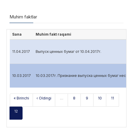
Muhim faktlar
Sana
Muhim fakt raqami
11.04.2017
Выпуск ценных бумаг от 10.04.2017г.
10.03.2017
10.03.2017г. Признание выпуска ценных бумаг несос
« Birinchi
‹ Oldingi
…
8
9
10
11
12