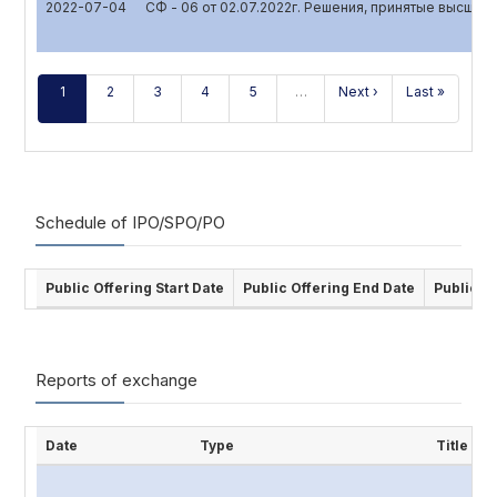
2022-07-04
СФ - 06 от 02.07.2022г. Решения, принятые высшим
1
2
3
4
5
…
Next ›
Last »
Schedule of IPO/SPO/PO
Public Offering Start Date
Public Offering End Date
Public O
Reports of exchange
Date
Type
Title