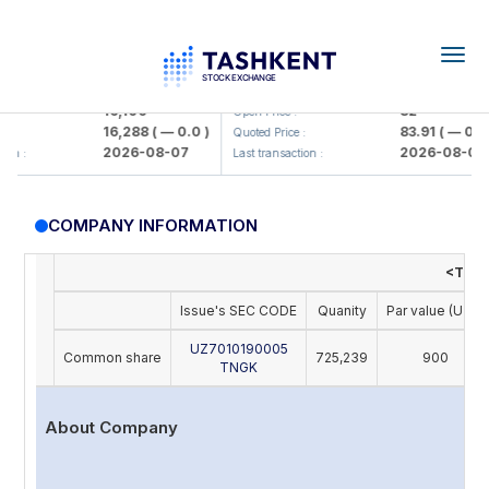
Togg
navig
Olmaliq KMK> AJ)
KFSK (<Kafolat sug'urta kompaniy
16,100
82
Open Price :
16,288
( — 0.0 )
83.91
( — 0.0 )
Quoted Price :
2026-08-07
2026-08-07
n :
Last transaction :
COMPANY INFORMATION
<Toshn
Issue's SEC CODE
Quanity
Par value (UZS)
UZ7010190005
Common share
725,239
900
TNGK
About Company