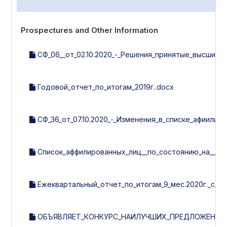
Prospectures and Other Information
СФ_06__от_02.10.2020_-_Решения_принятые_высшим_
Годовой_отчет_по_итогам_2019г..docx
СФ_36_от_07.10.2020_-_Изменения_в_списке_афиилир
Список_аффилированных_лиц__по_состоянию_на__07.1
Ежеквартальный_отчет_по_итогам_9_мес.2020г._с_у
ОБЪЯВЛЯЕТ_КОНКУРС_НАИЛУЧШИХ_ПРЕДЛОЖЕНИЙ_П