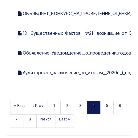
ОБЪЯВЛЯЕТ_КОНКУРС_НА_ПРОВЕДЕНИЕ_ОЦЕНКИ_СИ
13__Существенных_Фактов__№21__возникшие_от_17.05.
Объявление-Уведомдение__о_проведении_годового_
Аудиторское_заключение_по_итогам__2020г._(_по_НБ
« First
‹ Prev
1
2
3
4
5
6
7
8
Next ›
Last »