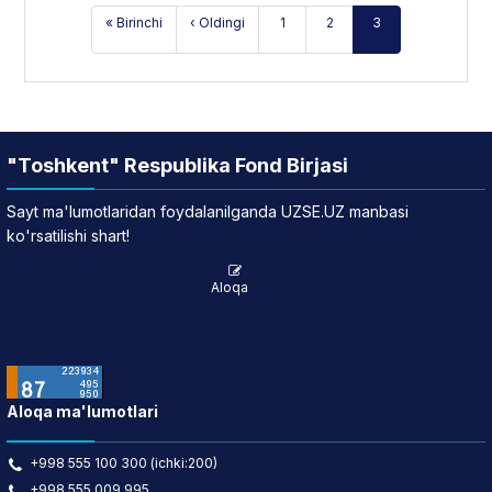
« Birinchi
‹ Oldingi
1
2
3
"Toshkent" Respublika Fond Birjasi
Sayt ma'lumotlaridan foydalanilganda UZSE.UZ manbasi
ko'rsatilishi shart!
Aloqa
Aloqa ma'lumotlari
+998 555 100 300 (ichki:200)
+998 555 009 995