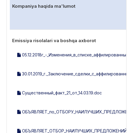
Kompaniya haqida ma'lumot
Emissiya risolalari va boshqa axborot
05.12.2018г_-_Изменения_в_списке_аффилированных_л
30.01.2019_г._Заключение_сделки_с_аффилированным
Существенный_факт_21_от_14.03.19.doc
ОБЪЯВЛЯЕТ_по_ОТБОРУ_НАИЛУЧШИХ_ПРЕДЛОЖЕНИ
ОБЪЯВЛЯЕТ_ОТБОР_НАИЛУЧШИХ_ПРЕДЛОЖЕНИЙ_ПО_