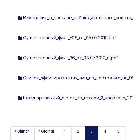
Изменение_в_составе_наблюдательного_совета__рев
Существенный_факт_-06_от_05.07.2019.pdf
Существенный_факт_36_от_08.07.2019_г..pdf
Список_аффилированных_лиц_по_состоянию_на_08.07.
Ежеквартальный_отчет_по_итогам_3_квартала_2019_г
« Birinchi
‹ Oldingi
1
2
3
4
5