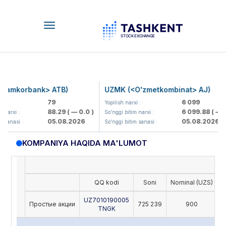
Toggle
navigation
amkorbank> ATB)
UZMK (<O'zmetkombinat> AJ)
79
6 099
:
Yopilish narxi :
88.29
( — 0.0 )
6 099.88
( — 0.
narxi :
So'nggi bitim narxi :
05.08.2026
05.08.2026
sanasi :
So'nggi bitim sanasi :
KOMPANIYA HAQIDA MA'LUMOT
QQ kodi
Soni
Nominal (UZS)
O
UZ7010190005
Простые акции
725 239
900
TNGK