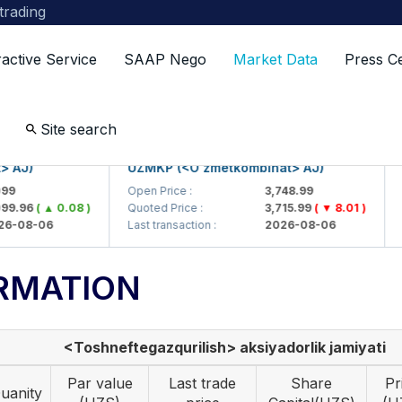
 trading
ractive Service
SAAP Nego
Market Data
Press C
Site search
J)
UZMKP (<O'zmetkombinat> AJ)
KV
Open Price :
3,748.99
Ope
.96
( ▲ 0.08 )
Quoted Price :
3,715.99
( ▼ 8.01 )
Quo
08-06
Last transaction :
2026-08-06
Last
RMATION
<Toshneftegazqurilish> aksiyadorlik jamiyati
Par value
Last trade
Share
Pr
uanity