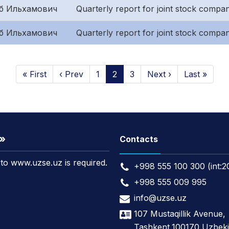
б Ильхамович
Quarterly report for joint stock compani
б Ильхамович
Quarterly report for joint stock compa
« First
‹ Prev
1
2
3
Next ›
Last »
t»
Contacts
k to www.uzse.uz is required.
+998 555 100 300 (int:2
+998 555 009 995
info@uzse.uz
107 Mustaqillik Avenue,
Tashkent,100170 Uzbeki