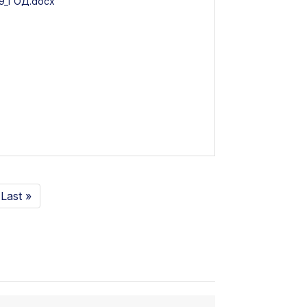
_ГОД.docx
Last »