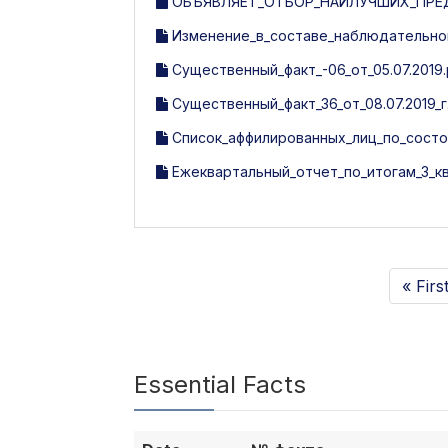
ОБЪЯВЛЯЕТ_ОТБОР_НАИЛУЧШИХ_ПРЕД
Изменение_в_составе_наблюдательного
Существенный_факт_-06_от_05.07.2019.
Существенный_факт_36_от_08.07.2019_г.
Список_аффилированных_лиц_по_состоя
Ежеквартальный_отчет_по_итогам_3_кв
« Firs
Essential Facts