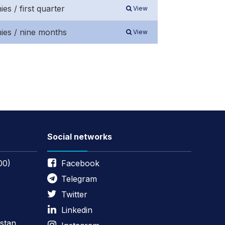
es / first quarter
View
nies / nine months
View
Social networks
00)
Facebook
Telegram
Twitter
Linkedin
stan