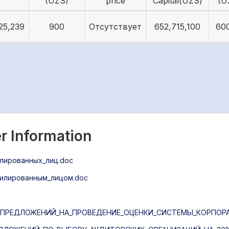
(UZS)
price
Capital(UZS)
(U
25,239
900
Отсутствует
652,715,100
60
r Information
илированных_лиц.doc
ффилированным_лицом.doc
ПРЕДЛОЖЕНИЙ_НА_ПРОВЕДЕНИЕ_ОЦЕНКИ_СИСТЕМЫ_КОРПОРА