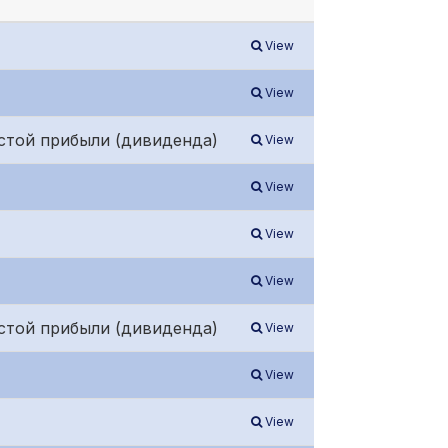
View
View
стой прибыли (дивиденда)
View
View
View
View
стой прибыли (дивиденда)
View
View
View