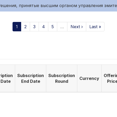
. Решения, принятые высшим органом управления эмит
1
2
3
4
5
…
Next ›
Last »
iption
Subscription
Subscription
Offeri
Currency
 Date
End Date
Round
Pric