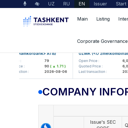
UZ
RU
EN
Issuer
Start
Main
Listing
Inte
Market Data
Company Information
Corporate Governance
KB (<Hamkorbank> ATB)
UZMK (<O'zmetkombinat> A
n Price :
79
Open Price :
6,099
ted Price :
90
( ▲ 1.71 )
Quoted Price :
6,099
t transaction :
2026-08-06
Last transaction :
2026-
COMPANY INFO
Issue's SEC
Q