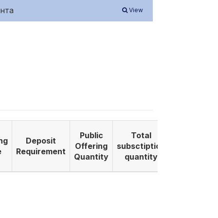
ента
View
Public
Total
ng
Deposit
Listing
Offering
subsctiption
e
Requirement
Date
Quantity
quantity