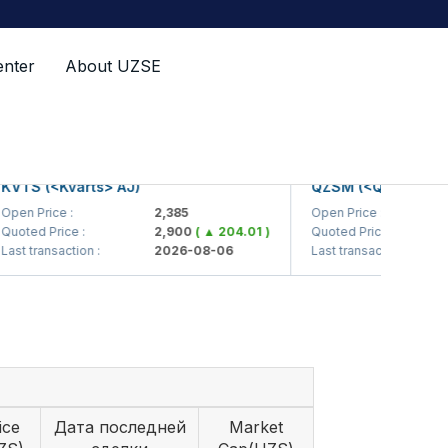
enter
About UZSE
TS (<Kvarts> AJ)
QZSM (<Qizilqumseme
n Price :
2,385
Open Price :
1
ted Price :
2,900
( ▲ 204.01 )
Quoted Price :
 transaction :
2026-08-06
Last transaction :
ice
Дата последней
Market