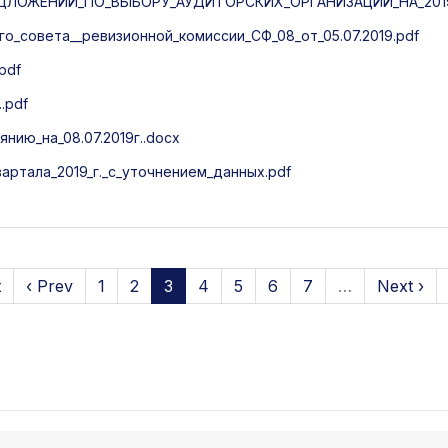
ЛОЖЕНИЙ_ПО_ВЫБОРУ_АУДИТОРСКИХ_ОРГАНИЗАЦИЙ_НА_2019
_совета__ревизионной_комиссии_СФ_08_от_05.07.2019.pdf
pdf
.pdf
нию_на_08.07.2019г..docx
артала_2019_г._с_уточнением_данных.pdf
t
‹ Prev
1
2
3
4
5
6
7
…
Next ›