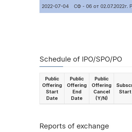
2022-07-04
СФ - 06 от 02.07.2022г
Schedule of IPO/SPO/PO
Public
Public
Public
Offering
Offering
Offering
Subscr
Start
End
Cancel
Start
Date
Date
(Y/N)
Reports of exchange