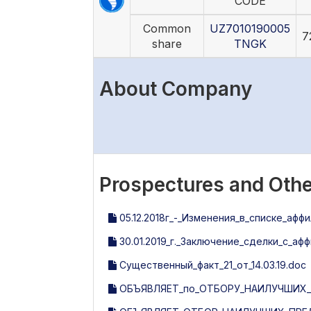
CODE
Common
UZ7010190005
7
share
TNGK
About Company
Prospectures and Othe
05.12.2018г_-_Изменения_в_списке_афф
30.01.2019_г._Заключение_сделки_с_а
Существенный_факт_21_от_14.03.19.doc
ОБЪЯВЛЯЕТ_по_ОТБОРУ_НАИЛУЧШИХ_