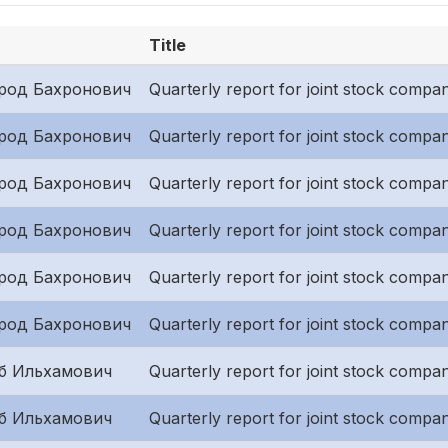
Title
род Бахронович
Quarterly report for joint stock compani
род Бахронович
Quarterly report for joint stock compani
род Бахронович
Quarterly report for joint stock compa
род Бахронович
Quarterly report for joint stock compa
род Бахронович
Quarterly report for joint stock compani
род Бахронович
Quarterly report for joint stock compani
б Ильхамович
Quarterly report for joint stock compa
б Ильхамович
Quarterly report for joint stock compani