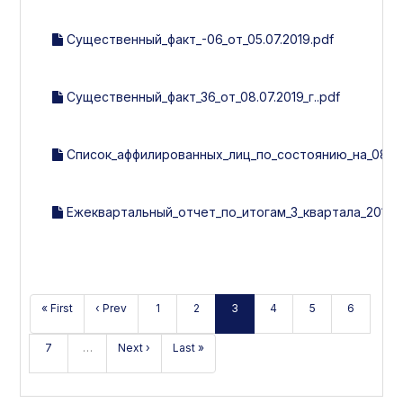
Существенный_факт_-06_от_05.07.2019.pdf
Существенный_факт_36_от_08.07.2019_г..pdf
Список_аффилированных_лиц_по_состоянию_на_08.07.
Ежеквартальный_отчет_по_итогам_3_квартала_2019_г
« First
‹ Prev
1
2
3
4
5
6
7
…
Next ›
Last »