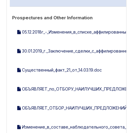
Prospectures and Other Information
05.12.2018г_-_Изменения_в_списке_аффилированных_л
30.01.2019_г._Заключение_сделки_с_аффилированным
Существенный_факт_21_от_14.03.19.doc
ОБЪЯВЛЯЕТ_по_ОТБОРУ_НАИЛУЧШИХ_ПРЕДЛОЖЕНИ
ОБЪЯВЛЯЕТ_ОТБОР_НАИЛУЧШИХ_ПРЕДЛОЖЕНИЙ_ПО_
Изменение_в_составе_наблюдательного_совета__рев