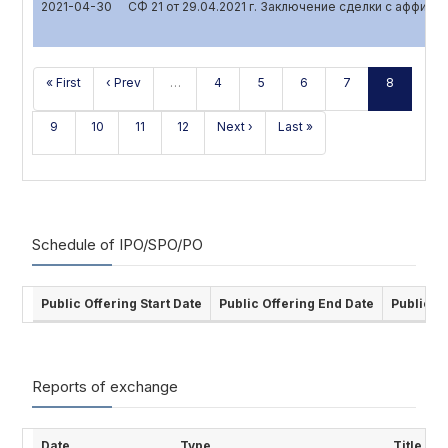
2021-04-30
СФ 21 от 29.04.2021 г. Заключение сделки с аффил
« First
‹ Prev
…
4
5
6
7
8
9
10
11
12
Next ›
Last »
Schedule of IPO/SPO/PO
Public Offering Start Date
Public Offering End Date
Public O
Reports of exchange
Date
Type
Title