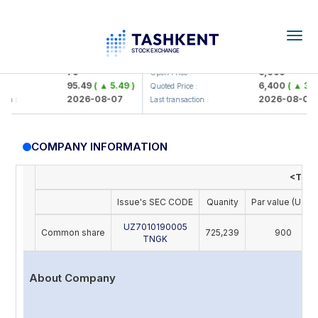
Togg
navig
amkorbank> ATB)
UZMK (<O'zmetkombinat> AJ)
79
6,099
Open Price :
95.49
( ▲ 5.49 )
6,400
( ▲ 300.
Quoted Price :
2026-08-07
2026-08-07
n :
Last transaction :
COMPANY INFORMATION
<Toshn
Issue's SEC CODE
Quanity
Par value (UZS)
UZ7010190005
Common share
725,239
900
TNGK
About Company