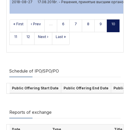
2018-08-27
17.08.2018г. - Решения, принятые высшим органом 
« First
‹ Prev
…
6
7
8
9
10
11
12
Next ›
Last »
Schedule of IPO/SPO/PO
Public Offering Start Date
Public Offering End Date
Public O
Reports of exchange
Date
Type
Title