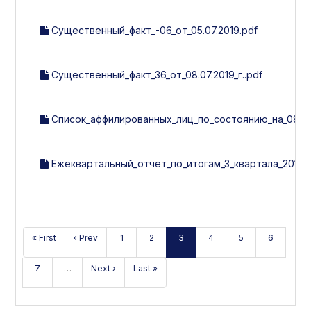
Существенный_факт_-06_от_05.07.2019.pdf
Существенный_факт_36_от_08.07.2019_г..pdf
Список_аффилированных_лиц_по_состоянию_на_08.07.
Ежеквартальный_отчет_по_итогам_3_квартала_2019_г
« First
‹ Prev
1
2
3
4
5
6
7
…
Next ›
Last »