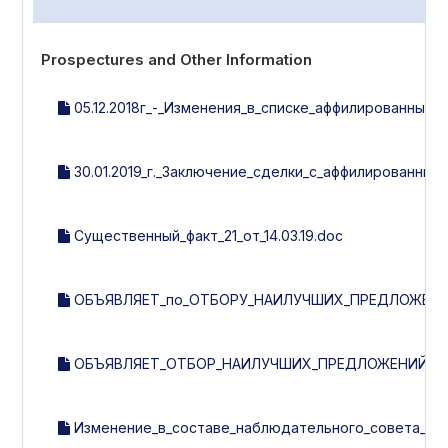
Prospectures and Other Information
05.12.2018г_-_Изменения_в_списке_аффилированных_л
30.01.2019_г._Заключение_сделки_с_аффилированным
Существенный_факт_21_от_14.03.19.doc
ОБЪЯВЛЯЕТ_по_ОТБОРУ_НАИЛУЧШИХ_ПРЕДЛОЖЕНИ
ОБЪЯВЛЯЕТ_ОТБОР_НАИЛУЧШИХ_ПРЕДЛОЖЕНИЙ_ПО_
Изменение_в_составе_наблюдательного_совета__рев