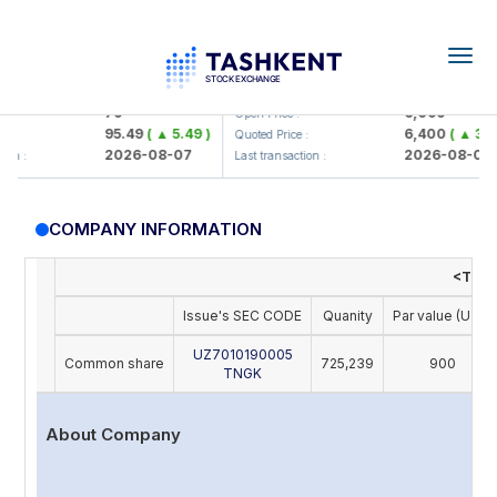
Togg
navig
amkorbank> ATB)
UZMK (<O'zmetkombinat> AJ)
79
6,099
Open Price :
95.49
( ▲ 5.49 )
6,400
( ▲ 300.
Quoted Price :
2026-08-07
2026-08-07
n :
Last transaction :
COMPANY INFORMATION
<Toshn
Issue's SEC CODE
Quanity
Par value (UZS)
UZ7010190005
Common share
725,239
900
TNGK
About Company