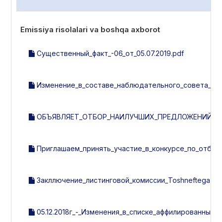
Emissiya risolalari va boshqa axborot
Существенный_факт_-06_от_05.07.2019.pdf
Изменение_в_составе_наблюдательного_совета__рев
ОБЪЯВЛЯЕТ_ОТБОР_НАИЛУЧШИХ_ПРЕДЛОЖЕНИЙ_ПО
Приглашаем_принять_участие_в_конкурсе_по_отбору
Закллючение_листинговой_комиссии_Toshneftegazquril
05.12.2018г_-_Изменения_в_списке_аффилированных_л