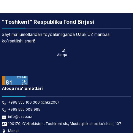
"Toshkent" Respublika Fond Birjasi
Sayt ma'lumotlaridan foydalanilganda UZSE.UZ manbasi
ko'rsatilishi shart!
Aloqa
Aloqa ma'lumotlari
+998 555 100 300 (ichki:200)
+998 555 009 995
info@uzse.uz
100170, O'zbekiston, Toshkent sh., Mustaqillik shox ko'chasi, 107
Manzil