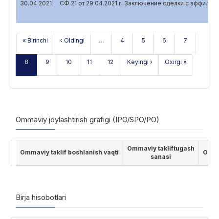
30.04.2021
СФ 21 от 29.04.2021 г. Заключение сделки с аффили
« Birinchi
‹ Oldingi
…
4
5
6
7
8
9
10
11
12
Keyingi ›
Oxirgi »
Ommaviy joylashtirish grafigi (IPO/SPO/PO)
Ommaviy takliftugash
Ommaviy taklif boshlanish vaqti
Ommav
sanasi
Birja hisobotlari