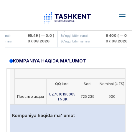
Togg
navig
amkorbank> ATB)
UZMK (<O'zmetkombinat> AJ)
79
6 099
:
Yopilish narxi :
95.49
( — 0.0 )
6 400
( — 0.0 )
narxi :
So'nggi bitim narxi :
07.08.2026
07.08.2026
sanasi :
So'nggi bitim sanasi :
KOMPANIYA HAQIDA MA'LUMOT
QQ kodi
Soni
Nominal (UZS)
O
UZ7010190005
Простые акции
725 239
900
TNGK
Kompaniya haqida ma'lumot