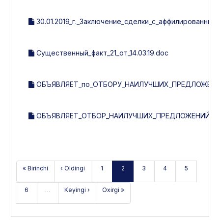
30.01.2019_г._Заключение_сделки_с_аффилированным
Существенный_факт_21_от_14.03.19.doc
ОБЪЯВЛЯЕТ_по_ОТБОРУ_НАИЛУЧШИХ_ПРЕДЛОЖЕНИ
ОБЪЯВЛЯЕТ_ОТБОР_НАИЛУЧШИХ_ПРЕДЛОЖЕНИЙ_ПО_
« Birinchi
‹ Oldingi
1
2
3
4
5
6
…
Keyingi ›
Oxirgi »