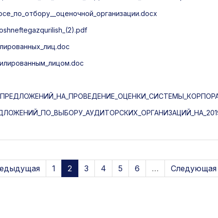
рсе_по_отбору__оценочной_организации.docx
neftegazqurilish_(2).pdf
илированных_лиц.doc
ффилированным_лицом.doc
ПРЕДЛОЖЕНИЙ_НА_ПРОВЕДЕНИЕ_ОЦЕНКИ_СИСТЕМЫ_КОРПОРА
ЛОЖЕНИЙ_ПО_ВЫБОРУ_АУДИТОРСКИХ_ОРГАНИЗАЦИЙ_НА_2019
редыдущая
1
2
3
4
5
6
…
Следующая 