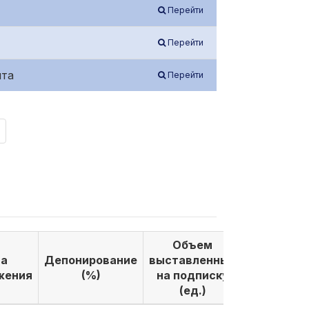
Перейти
Перейти
нта
Перейти
Объем
Объем
а
Депонирование
выставленных
выкуплен
жения
(%)
на подписку
по подпи
(ед.)
(ед.)