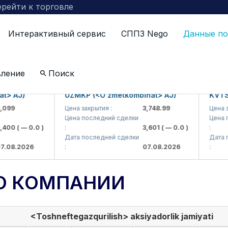
рейти к торговле
Интерактивный сервис
СППЗ Nego
Данные по
вление
Поиск
AJ)
UZMKP (<O'zmetkombinat> AJ)
KVTS (<K
9
Цена закрытия :
3,748.99
Цена закры
Цена последний сделки
Цена посл
0
( — 0.0 )
:
3,601
( — 0.0 )
:
Дата последней сделки
Дата пос
8.2026
:
07.08.2026
:
О КОМПАНИИ
<Toshneftegazqurilish> aksiyadorlik jamiyati