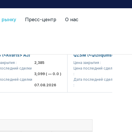
 рынку
Пресс-центр
О нас
varts> AJ)
QZSM (<Qizilqumsement> AJ)
тия :
2,385
Цена закрытия :
1,208
едний сделки
Цена последний сделки
3,099
( — 0.0 )
:
1,220
( — 0
ледней сделки
Дата последней сделки
07.08.2026
:
07.08.202