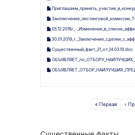
Приглашаем_принять_участие_в_конку
Закллючение_листинговой_комиссии_Tosh
05.12.2018г_-_Изменения_в_списке_афф
30.01.2019_г._Заключение_сделки_с_а
Существенный_факт_21_от_14.03.19.doc
ОБЪЯВЛЯЕТ_по_ОТБОРУ_НАИЛУЧШИХ_
ОБЪЯВЛЯЕТ_ОТБОР_НАИЛУЧШИХ_ПРЕД
« Первая
‹ П
Существенные факты