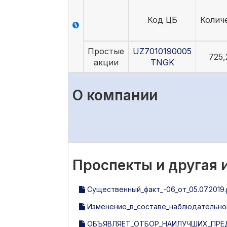
Код ЦБ
Колич
Простые
UZ7010190005
725,
акции
TNGK
О компании
Проспекты и другая
Существенный_факт_-06_от_05.07.2019.
Изменение_в_составе_наблюдательного
ОБЪЯВЛЯЕТ_ОТБОР_НАИЛУЧШИХ_ПРЕ