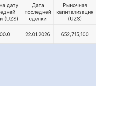
на дату
Дата
Рыночная
ледней
последней
капитализация
и (UZS)
сделки
(UZS)
00.0
22.01.2026
652,715,100