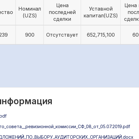
Цена
Цена 
Номинал
Уставной
ество
последней
пос
(UZS)
капитал(UZS)
сделки
сделк
239
900
Отсутствует
652,715,100
60
 информация
pdf
_совета__ревизионной_комиссии_СФ_08_от_05.07.2019.pdf
ДЛОЖЕНИЙ_ПО_ВЫБОРУ_АУДИТОРСКИХ_ОРГАНИЗАЦИЙ.docx