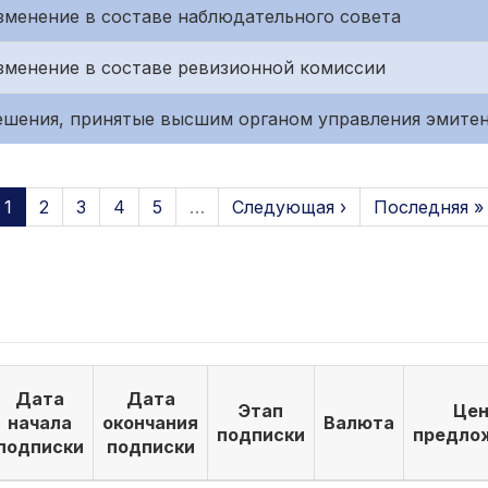
 Изменение в составе наблюдательного совета
 Изменение в составе ревизионной комиссии
 Решения, принятые высшим органом управления эмите
1
2
3
4
5
…
Следующая ›
Последняя »
Дата
Дата
Этап
Цен
начала
окончания
Валюта
подписки
предло
подписки
подписки