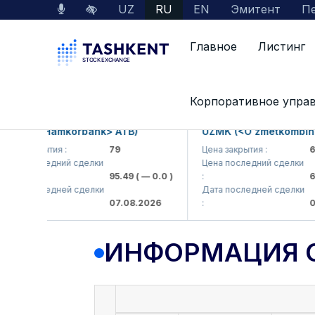
UZ
RU
EN
Эмитент
Пе
Главное
Листинг
Данные по рынку
Информация о компании
Корпоративное упра
KB (<Hamkorbank> ATB)
UZMK (<O'zmetkombinat> 
а закрытия :
79
Цена закрытия :
6,09
а последний сделки
Цена последний сделки
95.49
( — 0.0 )
:
6,40
а последней сделки
Дата последней сделки
07.08.2026
:
07.0
ИНФОРМАЦИЯ 