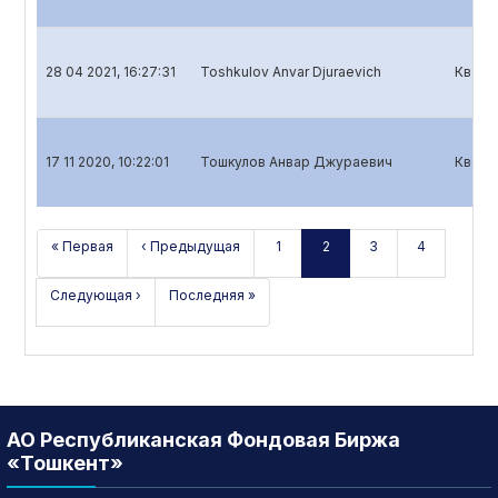
28 04 2021, 16:27:31
Toshkulov Anvar Djuraevich
Кварт
17 11 2020, 10:22:01
Тошкулов Анвар Джураевич
Кварт
« Первая
‹ Предыдущая
1
2
3
4
Следующая ›
Последняя »
АО Республиканская Фондовая Биржа
«Тошкент»