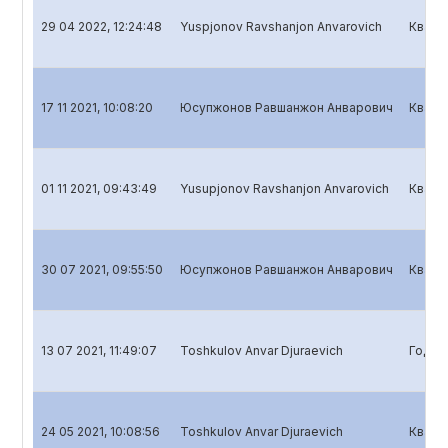
29 04 2022, 12:24:48
Yuspjonov Ravshanjon Anvarovich
Кварт
17 11 2021, 10:08:20
Юсупжонов Равшанжон Анварович
Кварт
01 11 2021, 09:43:49
Yusupjonov Ravshanjon Anvarovich
Кварт
30 07 2021, 09:55:50
Юсупжонов Равшанжон Анварович
Кварт
13 07 2021, 11:49:07
Toshkulov Anvar Djuraevich
Годов
24 05 2021, 10:08:56
Toshkulov Anvar Djuraevich
Кварт