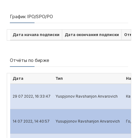
График IPO/SPO/PO
Дата начала подписки
Дата окончания подписки
Отмен
Отчёты по бирже
Дата
Тип
Наим
29 07 2022, 16:33:47
Yuspjonov Ravshanjon Anvarovich
Кварт
14 07 2022, 14:40:57
Yusupjonov Ravshanjon Anvarovich
Годов