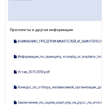
Проспекты и другая информация
ВНИМАНИЮ_ПРЕДПРИНИМАТЕЛЕЙ_И_ЗАИНТЕРЕСОВА
Информация_по_принципу_«comply_or_explain»_(«со
Устав_30.11.2019.pdf
Конкурс_по_отбору_независимой_организации_для_
Заключение_по_оцеки_корп.упр_на_русс._по_итогам_2