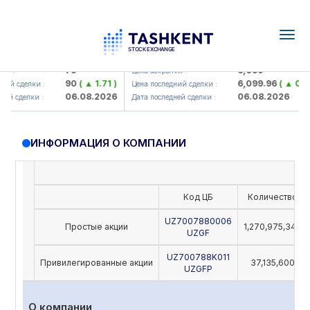
Togg
navig
amkorbank> ATB)
UZMK (<O'zmetkombinat> AJ)
79
6,099
я :
Цена закрытия :
90
( ▲ 1.71 )
6,099.96
( ▲ 0.08 
ий сделки :
Цена последний сделки :
06.08.2026
06.08.2026
й сделки :
Дата последней сделки :
ИНФОРМАЦИЯ О КОМПАНИИ
Код ЦБ
Количество
UZ7007880006
Простые акции
1,270,975,342
UZGF
UZ700788K011
Привилегированные акции
37,135,600
UZGFP
О компании