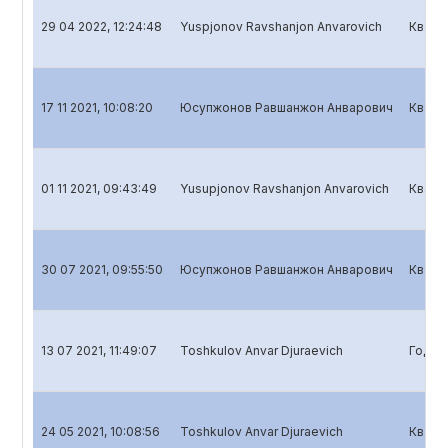
29 04 2022, 12:24:48
Yuspjonov Ravshanjon Anvarovich
Кварт
17 11 2021, 10:08:20
Юсупжонов Равшанжон Анварович
Кварт
01 11 2021, 09:43:49
Yusupjonov Ravshanjon Anvarovich
Кварт
30 07 2021, 09:55:50
Юсупжонов Равшанжон Анварович
Кварт
13 07 2021, 11:49:07
Toshkulov Anvar Djuraevich
Годов
24 05 2021, 10:08:56
Toshkulov Anvar Djuraevich
Кварт