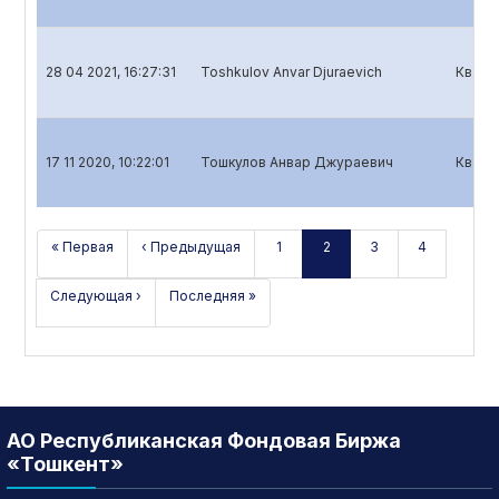
28 04 2021, 16:27:31
Toshkulov Anvar Djuraevich
Кварт
17 11 2020, 10:22:01
Тошкулов Анвар Джураевич
Кварт
« Первая
‹ Предыдущая
1
2
3
4
Следующая ›
Последняя »
АО Республиканская Фондовая Биржа
«Тошкент»