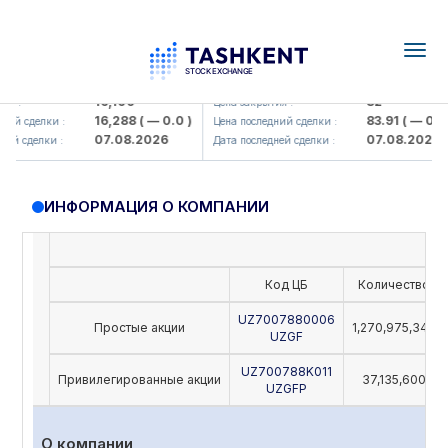
Togg
navig
Olmaliq KMK> AJ)
KFSK (<Kafolat sug'urta kompaniy
16,100
82
я :
Цена закрытия :
16,288
( — 0.0 )
83.91
( — 0.0 )
ий сделки :
Цена последний сделки :
07.08.2026
07.08.2026
й сделки :
Дата последней сделки :
ИНФОРМАЦИЯ О КОМПАНИИ
Код ЦБ
Количество
UZ7007880006
Простые акции
1,270,975,342
UZGF
UZ700788K011
Привилегированные акции
37,135,600
UZGFP
О компании