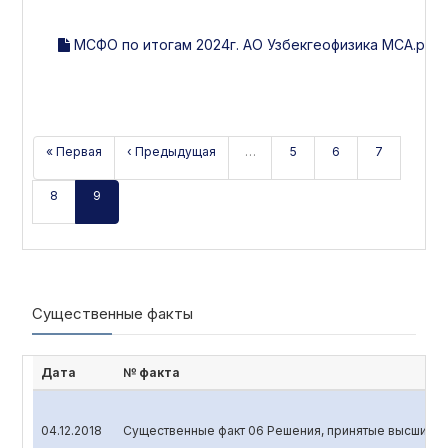
МСФО по итогам 2024г. АО Узбекгеофизика МСА.pdf
« Первая
‹ Предыдущая
…
5
6
7
8
9
Существенные факты
Дата
№ факта
04.12.2018
Существенные факт 06 Решения, принятые высшим ор