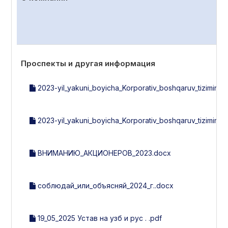
Проспекты и другая информация
2023-yil_yakuni_boyicha_Korporativ_boshqaruv_tizimini_b
2023-yil_yakuni_boyicha_Korporativ_boshqaruv_tizimini_
ВНИМАНИЮ_АКЦИОНЕРОВ_2023.docx
соблюдай_или_объясняй_2024_г..docx
19_05_2025 Устав на узб и рус . .pdf