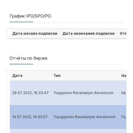
График IPO/SPO/PO
Дата начала подписки
Дата окончания подписки
Отмен
Отчёты по бирже
Дата
Тип
Наим
29 07 2022, 16:33:47
Yuspjonov Ravshanjon Anvarovich
Кварт
14 07 2022, 14:40:57
Yusupjonov Ravshanjon Anvarovich
Годов