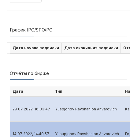
График IPO/SPO/PO
Дата начала подписки
Дата окончания подписки
Отмен
Отчёты по бирже
Дата
Тип
Наим
29 07 2022, 16:33:47
Yuspjonov Ravshanjon Anvarovich
Кварт
14 07 2022, 14:40:57
Yusupjonov Ravshanjon Anvarovich
Годов