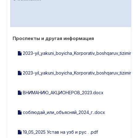
Проспекты и другая информация
2023-yil_yakuni_boyicha_Korporativ_boshqaruv_tizimini_b
2023-yil_yakuni_boyicha_Korporativ_boshqaruv_tizimini_
ВНИМАНИЮ_АКЦИОНЕРОВ_2023.docx
соблюдай_или_объясняй_2024_г..docx
19_05_2025 Устав на узб и рус . .pdf