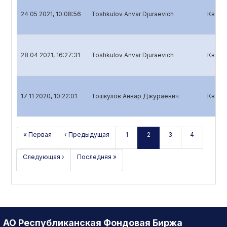
24 05 2021, 10:08:56
Toshkulov Anvar Djuraevich
Кварт
28 04 2021, 16:27:31
Toshkulov Anvar Djuraevich
Кварт
17 11 2020, 10:22:01
Тошкулов Анвар Джураевич
Кварт
« Первая
‹ Предыдущая
1
2
3
4
Следующая ›
Последняя »
АО Республиканская Фондовая Биржа