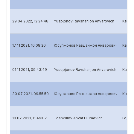
29 04 2022, 12:24:48
Yuspjonov Ravshanjon Anvarovich
Кварт
17 11 2021, 10:08:20
Юсупжонов Равшанжон Анварович
Кварт
01 11 2021, 09:43:49
Yusupjonov Ravshanjon Anvarovich
Кварт
30 07 2021, 09:55:50
Юсупжонов Равшанжон Анварович
Кварт
13 07 2021, 11:49:07
Toshkulov Anvar Djuraevich
Годов