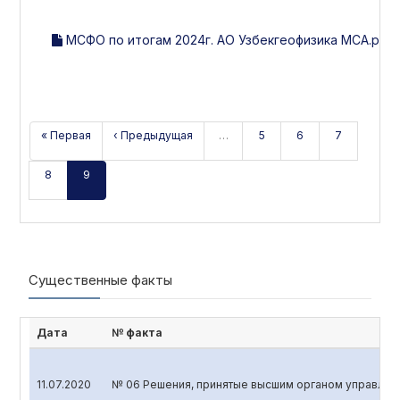
МСФО по итогам 2024г. АО Узбекгеофизика МСА.pdf
« Первая
‹ Предыдущая
…
5
6
7
8
9
Существенные факты
Дата
№ факта
11.07.2020
№ 06 Решения, принятые высшим органом управлен