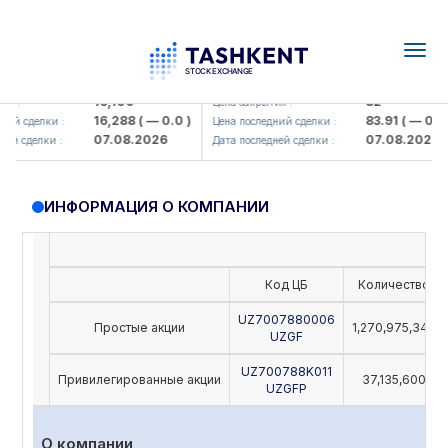
Togg
navig
Olmaliq KMK> AJ)
KFSK (<Kafolat sug'urta kompaniy
16,100
82
 :
Цена закрытия :
16,288
( — 0.0 )
83.91
( — 0.0 )
ий сделки :
Цена последний сделки :
07.08.2026
07.08.2026
й сделки :
Дата последней сделки :
ИНФОРМАЦИЯ О КОМПАНИИ
Код ЦБ
Количество
UZ7007880006
Простые акции
1,270,975,342
UZGF
UZ700788K011
Привилегированные акции
37,135,600
UZGFP
О компании