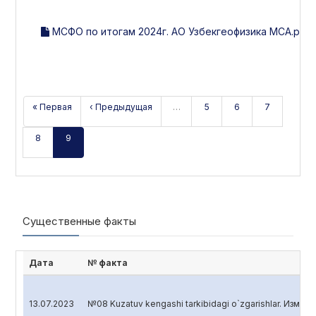
МСФО по итогам 2024г. АО Узбекгеофизика МСА.pdf
« Первая
‹ Предыдущая
…
5
6
7
8
9
Существенные факты
Дата
№ факта
13.07.2023
№08 Kuzatuv kengashi tarkibidagi o`zgarishlar. Измен