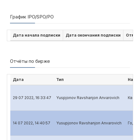
График IPO/SPO/PO
Дата начала подписки
Дата окончания подписки
Отмен
Отчёты по бирже
Дата
Тип
Наим
29 07 2022, 16:33:47
Yuspjonov Ravshanjon Anvarovich
Кварт
14 07 2022, 14:40:57
Yusupjonov Ravshanjon Anvarovich
Годов