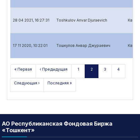
28 04 2021, 16:27:31
Toshkulov Anvar Djuraevich
Кварт
17 11 2020, 10:22:01
Тошкулов Анвар Джураевич
Кварт
« Первая
‹ Предыдущая
1
2
3
4
Следующая ›
Последняя »
АО Республиканская Фондовая Биржа
«Тошкент»