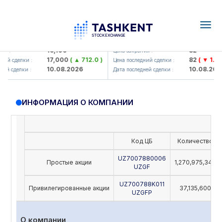
Togg
navig
Olmaliq KMK> AJ)
KFSK (<Kafolat sug'urta kompan
16,100
82
 :
Цена закрытия :
17,000
( ▲ 712.0 )
82
( ▼ 1.91 )
ий сделки :
Цена последний сделки :
10.08.2026
10.08.2026
й сделки :
Дата последней сделки :
ИНФОРМАЦИЯ О КОМПАНИИ
Код ЦБ
Количество
UZ7007880006
Простые акции
1,270,975,342
UZGF
UZ700788K011
Привилегированные акции
37,135,600
UZGFP
О компании