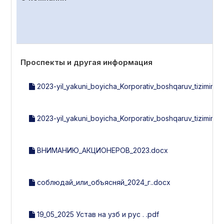
Проспекты и другая информация
2023-yil_yakuni_boyicha_Korporativ_boshqaruv_tizimini_b
2023-yil_yakuni_boyicha_Korporativ_boshqaruv_tizimini_
ВНИМАНИЮ_АКЦИОНЕРОВ_2023.docx
соблюдай_или_объясняй_2024_г..docx
19_05_2025 Устав на узб и рус . .pdf