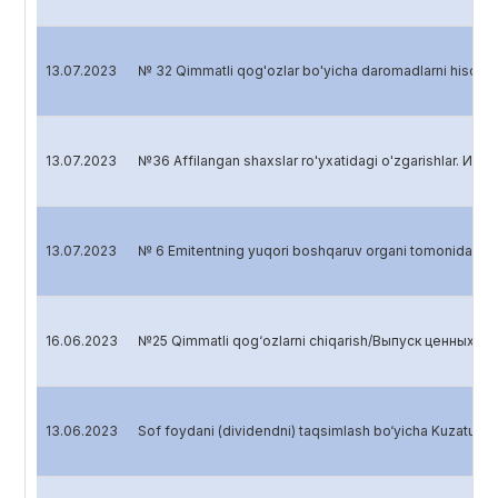
13.07.2023
№ 32 Qimmatli qog'ozlar bo'yicha daromadlarni hisob
13.07.2023
№36 Affilangan shaxslar ro'yxatidagi o'zgarishlar. Изм
13.07.2023
№ 6 Emitentning yuqori boshqaruv organi tomonidan 
16.06.2023
№25 Qimmatli qog‘ozlarni chiqarish/Выпуск ценных бум
13.06.2023
Sof foydani (dividendni) taqsimlash bo‘yicha Kuzatu