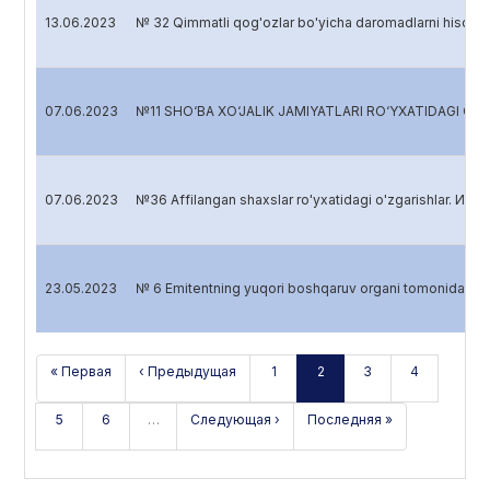
13.06.2023
№ 32 Qimmatli qog'ozlar bo'yicha daromadlarni hisob
07.06.2023
№11 SHO‘BA XO‘JALIK JAMIYATLARI RO‘YXATIDAGI 
07.06.2023
№36 Affilangan shaxslar ro'yxatidagi o'zgarishlar. Изм
23.05.2023
№ 6 Emitentning yuqori boshqaruv organi tomonidan 
« Первая
‹ Предыдущая
1
2
3
4
5
6
…
Следующая ›
Последняя »