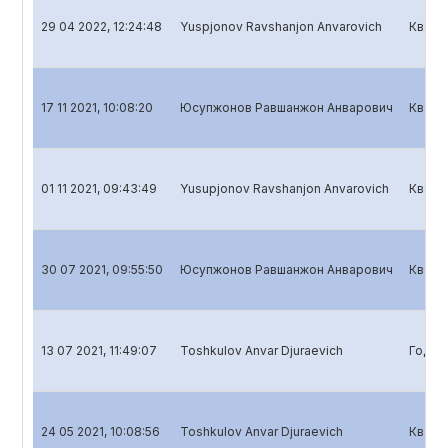
29 04 2022, 12:24:48
Yuspjonov Ravshanjon Anvarovich
Кварт
17 11 2021, 10:08:20
Юсупжонов Равшанжон Анварович
Кварт
01 11 2021, 09:43:49
Yusupjonov Ravshanjon Anvarovich
Кварт
30 07 2021, 09:55:50
Юсупжонов Равшанжон Анварович
Кварт
13 07 2021, 11:49:07
Toshkulov Anvar Djuraevich
Годов
24 05 2021, 10:08:56
Toshkulov Anvar Djuraevich
Кварт