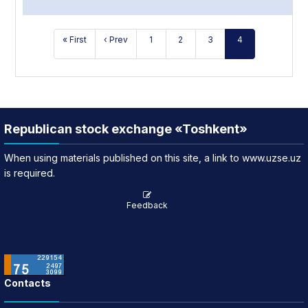
« First
‹ Prev
1
2
3
4
Republican stock exchange «Toshkent»
When using materials published on this site, a link to www.uzse.uz
is required.
Feedback
Contacts