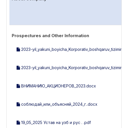
Prospectures and Other Information
2023-yil_yakuni_boyicha_Korporativ_boshqaruv_tizimini_b
2023-yil_yakuni_boyicha_Korporativ_boshqaruv_tizimini_
ВНИМАНИЮ_АКЦИОНЕРОВ_2023.docx
соблюдай_или_объясняй_2024_г..docx
19_05_2025 Устав на узб и рус . .pdf