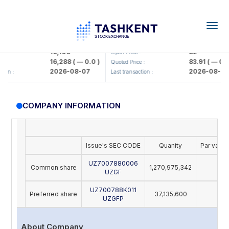
Togg
navig
<Olmaliq KMK> AJ)
KFSK (<Kafolat sug'urta kompani
16,100
82
Open Price :
16,288
( — 0.0 )
83.91
( — 0.0 
:
Quoted Price :
2026-08-07
2026-08-07
ion :
Last transaction :
COMPANY INFORMATION
Issue's SEC CODE
Quanity
Par value
UZ7007880006
Common share
1,270,975,342
28
UZGF
UZ700788K011
Preferred share
37,135,600
28
UZGFP
About Company