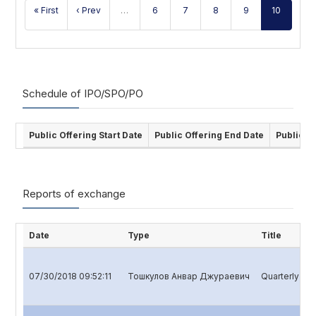
« First
‹ Prev
…
6
7
8
9
10
Schedule of IPO/SPO/PO
Public Offering Start Date
Public Offering End Date
Public O
Reports of exchange
Date
Type
Title
07/30/2018 09:52:11
Тошкулов Анвар Джураевич
Quarterly repo