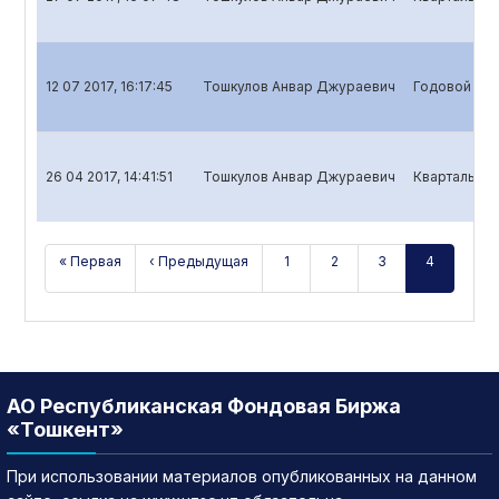
12 07 2017, 16:17:45
Тошкулов Анвар Джураевич
Годовой отч
26 04 2017, 14:41:51
Тошкулов Анвар Джураевич
Квартальный
« Первая
‹ Предыдущая
1
2
3
4
АО Республиканская Фондовая Биржа
«Тошкент»
При использовании материалов опубликованных на данном