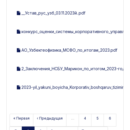
__Устав_рус_узб_03.11.2023й..pdf
конкурс_оценки_системы_корпоративного_управления
АО_Узбекгеофизика_МСФО_по_итогам_2023.pdf
2_Заключения_НСБУ_Марикон_по_итогом_2023-года.
2023-yil_yakuni_boyicha_Korporativ_boshqaruv_tizimini_b
« Первая
‹ Предыдущая
…
4
5
6