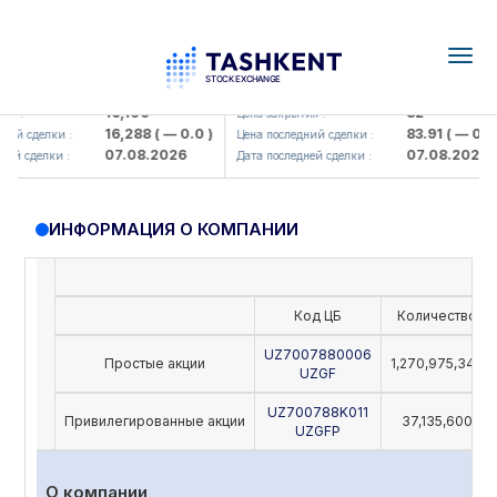
Togg
navig
Olmaliq KMK> AJ)
KFSK (<Kafolat sug'urta kompaniy
16,100
82
я :
Цена закрытия :
16,288
( — 0.0 )
83.91
( — 0.0 )
ий сделки :
Цена последний сделки :
07.08.2026
07.08.2026
й сделки :
Дата последней сделки :
ИНФОРМАЦИЯ О КОМПАНИИ
Код ЦБ
Количество
UZ7007880006
Простые акции
1,270,975,342
UZGF
UZ700788K011
Привилегированные акции
37,135,600
UZGFP
О компании