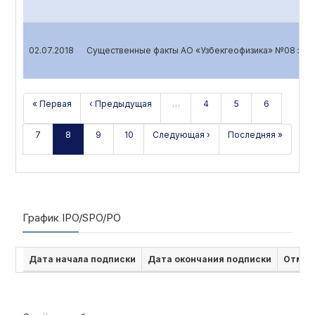
02.07.2018
Существенные факты АО «Узбекгеофизика» №08 за 20
« Первая
‹ Предыдущая
…
4
5
6
7
8
9
10
Следующая ›
Последняя »
График IPO/SPO/PO
Дата начала подписки
Дата окончания подписки
Отмен