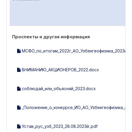
Проспекты и другая информация
МСФО_по_итогам_2022г_АО_Узбекгеофизика_2023г.pd
ВНИМАНИЮ_АКЦИОНЕРОВ_2022.docx
соблюдай_или_объясняй_2023.docx
_Положение_о_конкурсе_ИО_АО_Узбекгеофизика_англ.
Устав_рус_узб_2023_28.08.2023й..pdf