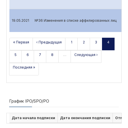
19.05.2021
№36 Изменения в списке аффилированных лиц
« Первая
‹ Предыдущая
1
2
3
4
5
6
7
8
…
Следующая ›
Последняя »
График IPO/SPO/PO
Дата начала подписки
Дата окончания подписки
Отмен