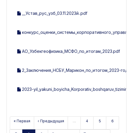
__Устав_рус_узб_03.11.2023й..pdf
конкурс_оценки_системы_корпоративного_управления
АО_Узбекгеофизика_МСФО_по_итогам_2023.pdf
2_Заключения_НСБУ_Марикон_по_итогом_2023-года.
2023-yil_yakuni_boyicha_Korporativ_boshqaruv_tizimini_b
« Первая
‹ Предыдущая
…
4
5
6