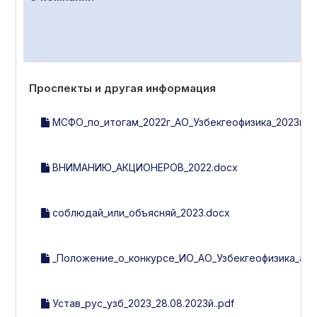
Проспекты и другая информация
МСФО_по_итогам_2022г_АО_Узбекгеофизика_2023г.pd
ВНИМАНИЮ_АКЦИОНЕРОВ_2022.docx
соблюдай_или_объясняй_2023.docx
_Положение_о_конкурсе_ИО_АО_Узбекгеофизика_англ.
Устав_рус_узб_2023_28.08.2023й..pdf