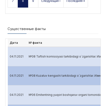
7
8
9
Следующая ›
Последняя »
Существенные факты
Дата
№ факта
04.11.2021
№08 Taftish komissiyasi tarkibidagi o`zgarishlar. Из
04.11.2021
№08 Kuzatuv kengashi tarkibidagi o`zgarishlar. Измен
04.11.2021
№06 Emitentning yuqori boshqaruv organi tomonidan q