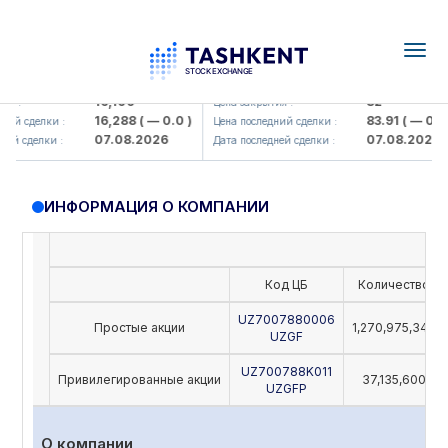
Togg
navig
Olmaliq KMK> AJ)
KFSK (<Kafolat sug'urta kompaniy
16,100
82
я :
Цена закрытия :
16,288
( — 0.0 )
83.91
( — 0.0 )
ий сделки :
Цена последний сделки :
07.08.2026
07.08.2026
й сделки :
Дата последней сделки :
ИНФОРМАЦИЯ О КОМПАНИИ
Код ЦБ
Количество
UZ7007880006
Простые акции
1,270,975,342
UZGF
UZ700788K011
Привилегированные акции
37,135,600
UZGFP
О компании