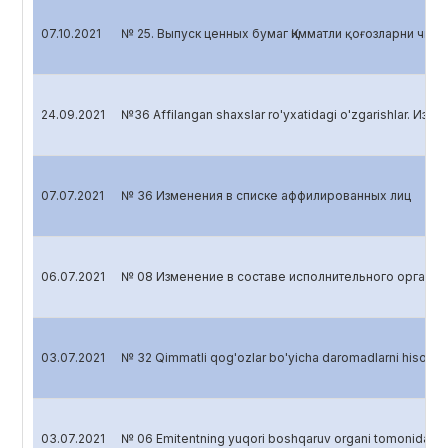
07.10.2021
№ 25. Выпуск ценных бумаг Қимматли қоғозларни чиқар
24.09.2021
№36 Affilangan shaxslar ro'yxatidagi o'zgarishlar. Изм
07.07.2021
№ 36 Изменения в списке аффилированных лиц
06.07.2021
№ 08 Изменение в составе исполнительного органа
03.07.2021
№ 32 Qimmatli qog'ozlar bo'yicha daromadlarni hisobl
03.07.2021
№ 06 Emitentning yuqori boshqaruv organi tomonidan 