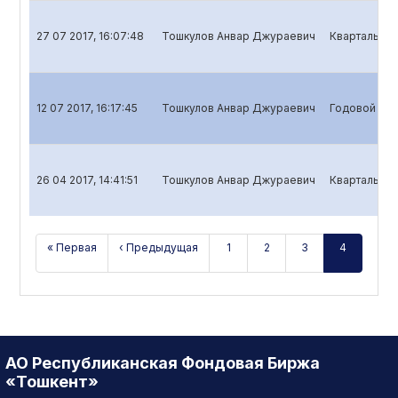
27 07 2017, 16:07:48
Тошкулов Анвар Джураевич
Квартальный
12 07 2017, 16:17:45
Тошкулов Анвар Джураевич
Годовой отч
26 04 2017, 14:41:51
Тошкулов Анвар Джураевич
Квартальный
« Первая
‹ Предыдущая
1
2
3
4
АО Республиканская Фондовая Биржа
«Тошкент»