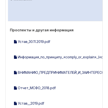
Проспекты и другая информация
Устав_30.11.2019.pdf
Информация_по_принципу_«comply_or_explain»_(«со
ВНИМАНИЮ_ПРЕДПРИНИМАТЕЛЕЙ_И_ЗАИНТЕРЕСОВА
Отчет_МСФО_2018.pdf
Устав__2019.pdf