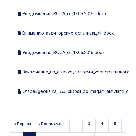
Уведомление_ВОСА_от_17.05.2019г.docx
Вниманию_аудиторских_организаций!.docx
Уведомление_ВОСА_от_17.05.2019.docx
Заключение_по_оценке_системы_корпоративного_упр
O'zbekgeofizika__AJ_ixtisosli_bo’lmagam_aktivlarni_omma
« Первая
‹ Предыдущая
…
3
4
5