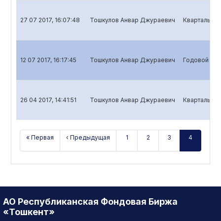
27 07 2017, 16:07:48
Тошкулов Анвар Джураевич
Квартальный
12 07 2017, 16:17:45
Тошкулов Анвар Джураевич
Годовой отч
26 04 2017, 14:41:51
Тошкулов Анвар Джураевич
Квартальный
« Первая
‹ Предыдущая
1
2
3
4
АО Республиканская Фондовая Биржа
«Тошкент»