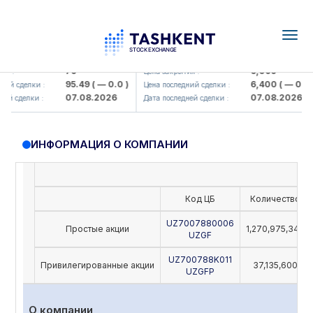
Togg
navig
amkorbank> ATB)
UZMK (<O'zmetkombinat> AJ)
79
6,099
 :
Цена закрытия :
95.49
( — 0.0 )
6,400
( — 0.0 )
й сделки :
Цена последний сделки :
07.08.2026
07.08.2026
й сделки :
Дата последней сделки :
ИНФОРМАЦИЯ О КОМПАНИИ
Код ЦБ
Количество
UZ7007880006
Простые акции
1,270,975,342
UZGF
UZ700788K011
Привилегированные акции
37,135,600
UZGFP
О компании