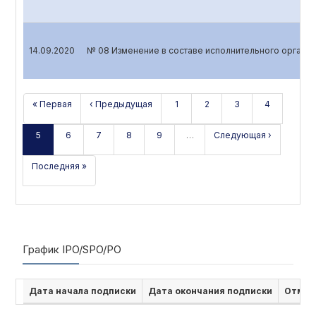
14.09.2020
№ 08 Изменение в составе исполнительного органа.
« Первая
‹ Предыдущая
1
2
3
4
5
6
7
8
9
…
Следующая ›
Последняя »
График IPO/SPO/PO
Дата начала подписки
Дата окончания подписки
Отмен