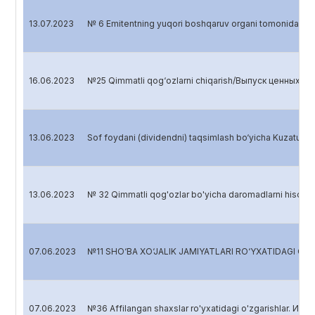
13.07.2023
№ 6 Emitentning yuqori boshqaruv organi tomonidan 
16.06.2023
№25 Qimmatli qog‘ozlarni chiqarish/Выпуск ценных бум
13.06.2023
Sof foydani (dividendni) taqsimlash bo‘yicha Kuzatu
13.06.2023
№ 32 Qimmatli qog'ozlar bo'yicha daromadlarni hisob
07.06.2023
№11 SHO‘BA XO‘JALIK JAMIYATLARI RO‘YXATIDAGI 
07.06.2023
№36 Affilangan shaxslar ro'yxatidagi o'zgarishlar. Изм