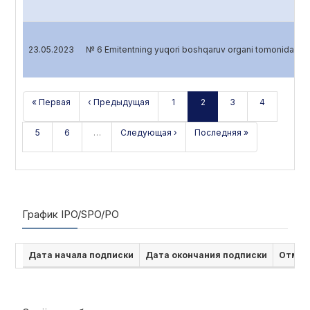
23.05.2023
№ 6 Emitentning yuqori boshqaruv organi tomonidan 
« Первая
‹ Предыдущая
1
2
3
4
5
6
…
Следующая ›
Последняя »
График IPO/SPO/PO
Дата начала подписки
Дата окончания подписки
Отмен