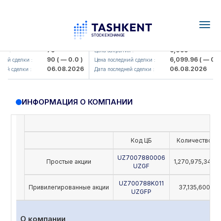
Togg
navig
Hamkorbank> ATB)
UZMK (<O'zmetkombinat> AJ)
79
6,099
я :
Цена закрытия :
90
( — 0.0 )
6,099.96
( — 0.0 
ий сделки :
Цена последний сделки :
06.08.2026
06.08.2026
ей сделки :
Дата последней сделки :
ИНФОРМАЦИЯ О КОМПАНИИ
Код ЦБ
Количество
UZ7007880006
Простые акции
1,270,975,342
UZGF
UZ700788K011
Привилегированные акции
37,135,600
UZGFP
О компании