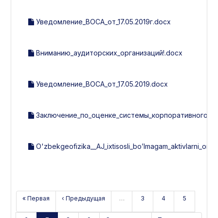
Уведомление_ВОСА_от_17.05.2019г.docx
Вниманию_аудиторских_организаций!.docx
Уведомление_ВОСА_от_17.05.2019.docx
Заключение_по_оценке_системы_корпоративного_упр
O'zbekgeofizika__AJ_ixtisosli_bo’lmagam_aktivlarni_omma
« Первая
‹ Предыдущая
…
3
4
5