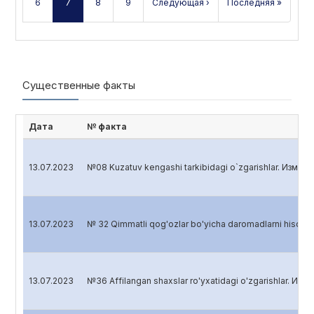
6
7
8
9
Следующая ›
Последняя »
Существенные факты
Дата
№ факта
13.07.2023
№08 Kuzatuv kengashi tarkibidagi o`zgarishlar. Измен
13.07.2023
№ 32 Qimmatli qog'ozlar bo'yicha daromadlarni hisob
13.07.2023
№36 Affilangan shaxslar ro'yxatidagi o'zgarishlar. Изм