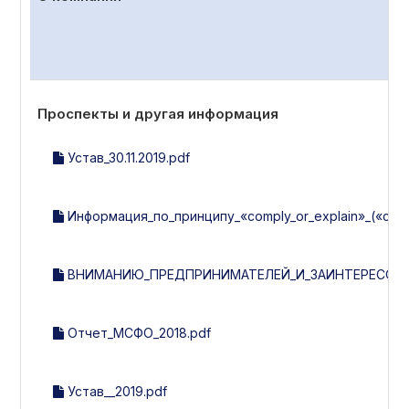
Проспекты и другая информация
Устав_30.11.2019.pdf
Информация_по_принципу_«comply_or_explain»_(«со
ВНИМАНИЮ_ПРЕДПРИНИМАТЕЛЕЙ_И_ЗАИНТЕРЕСОВА
Отчет_МСФО_2018.pdf
Устав__2019.pdf