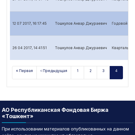
12 07 2017, 16:17:45
Тошкулов Анвар Джураевич
Годовой отч
26 04 2017, 14:41:51
Тошкулов Анвар Джураевич
Квартальный
« Первая
‹ Предыдущая
1
2
3
4
АО Республиканская Фондовая Биржа
«Тошкент»
При использовании материалов опубликованных на данном