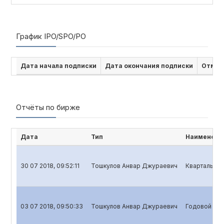
График IPO/SPO/PO
Дата начала подписки
Дата окончания подписки
Отмен
Отчёты по бирже
Дата
Тип
Наименова
30 07 2018, 09:52:11
Тошкулов Анвар Джураевич
Квартальный
03 07 2018, 09:50:33
Тошкулов Анвар Джураевич
Годовой отч