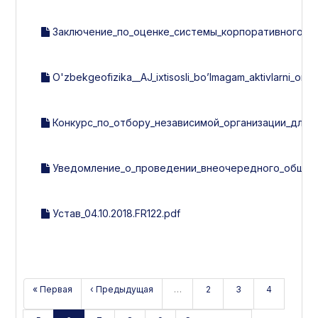
Заключение_по_оценке_системы_корпоративного_упр
O'zbekgeofizika__AJ_ixtisosli_bo’lmagam_aktivlarni_omma
Конкурс_по_отбору_независимой_организации_для_
Уведомление_о_проведении_внеочередного_общего
Устав_04.10.2018.FR122.pdf
« Первая
‹ Предыдущая
…
2
3
4