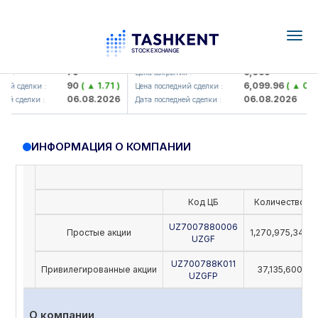
Togg
navig
Hamkorbank> ATB)
UZMK (<O'zmetkombinat> AJ)
79
6,099
я :
Цена закрытия :
90
( ▲ 1.71 )
6,099.96
( ▲ 0.08
ий сделки :
Цена последний сделки :
06.08.2026
06.08.2026
ей сделки :
Дата последней сделки :
ИНФОРМАЦИЯ О КОМПАНИИ
Код ЦБ
Количество
UZ7007880006
Простые акции
1,270,975,342
UZGF
UZ700788K011
Привилегированные акции
37,135,600
UZGFP
О компании