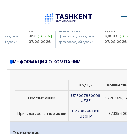
Togg
navig
Hamkorbank> ATB)
UZMK (<O'zmetkombinat> AJ)
79
6,099
я :
Цена закрытия :
92.5
( ▲ 2.5 )
6,398.9
( ▲ 298.9
ий сделки :
Цена последний сделки :
07.08.2026
07.08.2026
ей сделки :
Дата последней сделки :
ИНФОРМАЦИЯ О КОМПАНИИ
Код ЦБ
Количество
UZ7007880006
Простые акции
1,270,975,342
UZGF
UZ700788K011
Привилегированные акции
37,135,600
UZGFP
О компании