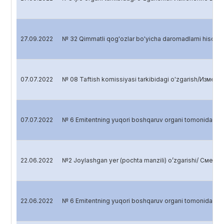
27.09.2022
№ 32 Qimmatli qog'ozlar bo'yicha daromadlarni hisob
07.07.2022
№ 08 Taftish komissiyasi tarkibidagi o'zgarish/Изме
07.07.2022
№ 6 Emitentning yuqori boshqaruv organi tomonidan 
22.06.2022
№2 Joylashgan yer (pochta manzili) o’zgarishi/ Смена
22.06.2022
№ 6 Emitentning yuqori boshqaruv organi tomonidan 