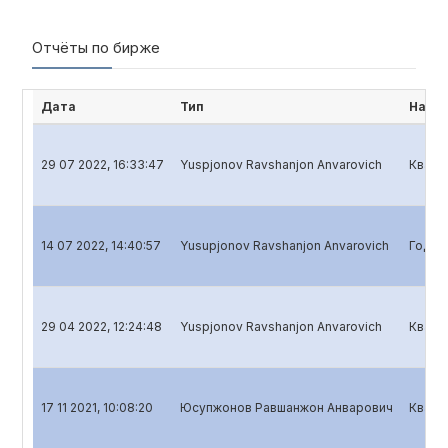
Отчёты по бирже
Дата
Тип
Наим
29 07 2022, 16:33:47
Yuspjonov Ravshanjon Anvarovich
Кварт
14 07 2022, 14:40:57
Yusupjonov Ravshanjon Anvarovich
Годов
29 04 2022, 12:24:48
Yuspjonov Ravshanjon Anvarovich
Кварт
17 11 2021, 10:08:20
Юсупжонов Равшанжон Анварович
Кварт