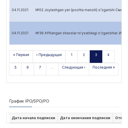
04.11.2021
№02 Joylashgan yer (pochta manzili) o’zgarishi Смен
04.11.2021
№36 Affilangan shaxslar ro'yxatidagi o'zgarishlar. Изм
« Первая
‹ Предыдущая
1
2
3
4
5
6
7
…
Следующая ›
Последняя »
График IPO/SPO/PO
Дата начала подписки
Дата окончания подписки
Отмен