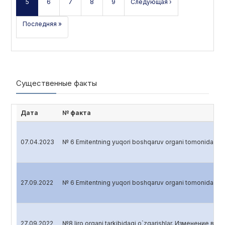
5
6
7
8
9
Следующая ›
Последняя »
Существенные факты
Дата
№ факта
07.04.2023
№ 6 Emitentning yuqori boshqaruv organi tomonidan 
27.09.2022
№ 6 Emitentning yuqori boshqaruv organi tomonidan 
27.09.2022
№8 Ijro organi tarkibidagi o`zgarishlar. Изменение в 