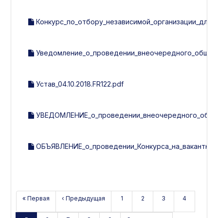
Конкурс_по_отбору_независимой_организации_для_
Уведомление_о_проведении_внеочередного_общего
Устав_04.10.2018.FR122.pdf
УВЕДОМЛЕНИЕ_о_проведении_внеочередного_общего
ОБЪЯВЛЕНИЕ_о_проведении_Конкурса_на_вакантную
« Первая
‹ Предыдущая
1
2
3
4