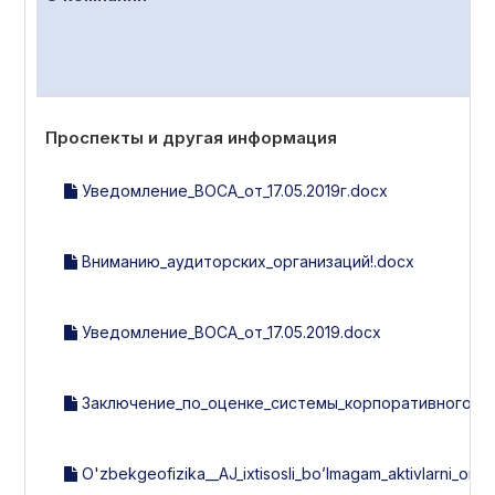
Проспекты и другая информация
Уведомление_ВОСА_от_17.05.2019г.docx
Вниманию_аудиторских_организаций!.docx
Уведомление_ВОСА_от_17.05.2019.docx
Заключение_по_оценке_системы_корпоративного_упр
O'zbekgeofizika__AJ_ixtisosli_bo’lmagam_aktivlarni_omma