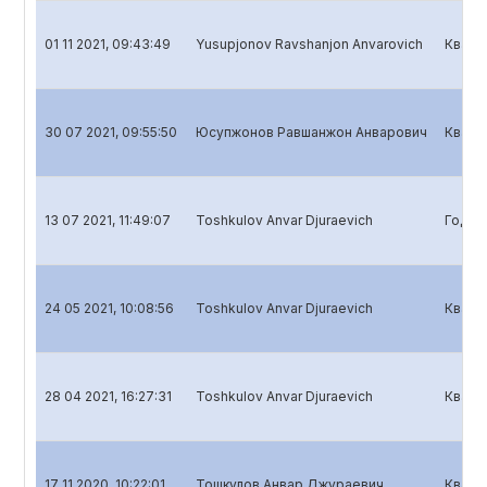
01 11 2021, 09:43:49
Yusupjonov Ravshanjon Anvarovich
Кварт
30 07 2021, 09:55:50
Юсупжонов Равшанжон Анварович
Кварт
13 07 2021, 11:49:07
Toshkulov Anvar Djuraevich
Годов
24 05 2021, 10:08:56
Toshkulov Anvar Djuraevich
Кварт
28 04 2021, 16:27:31
Toshkulov Anvar Djuraevich
Кварт
17 11 2020, 10:22:01
Тошкулов Анвар Джураевич
Кварт