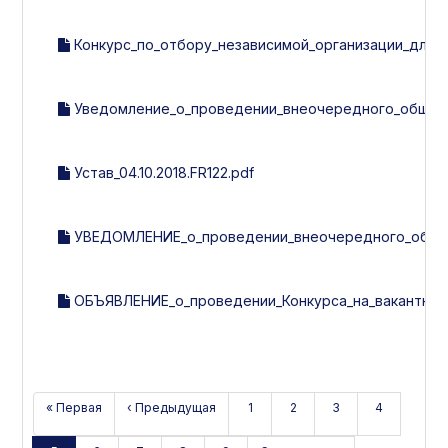
Конкурс_по_отбору_независимой_организации_для_
Уведомление_о_проведении_внеочередного_общего
Устав_04.10.2018.FR122.pdf
УВЕДОМЛЕНИЕ_о_проведении_внеочередного_общего
ОБЪЯВЛЕНИЕ_о_проведении_Конкурса_на_вакантную
« Первая
‹ Предыдущая
1
2
3
4