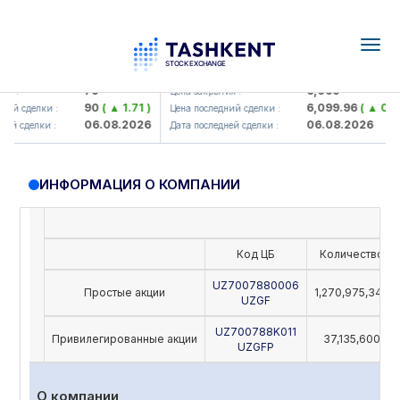
Togg
navig
amkorbank> ATB)
UZMK (<O'zmetkombinat> AJ)
79
6,099
я :
Цена закрытия :
90
( ▲ 1.71 )
6,099.96
( ▲ 0.08 
ий сделки :
Цена последний сделки :
06.08.2026
06.08.2026
й сделки :
Дата последней сделки :
ИНФОРМАЦИЯ О КОМПАНИИ
Код ЦБ
Количество
UZ7007880006
Простые акции
1,270,975,342
UZGF
UZ700788K011
Привилегированные акции
37,135,600
UZGFP
О компании