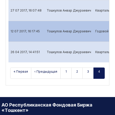
27 07 2017, 16:07:48
Тошкулов Анвар Джураевич
Квартальный
12 07 2017, 16:17:45
Тошкулов Анвар Джураевич
Годовой отч
26 04 2017, 14:41:51
Тошкулов Анвар Джураевич
Квартальный
« Первая
‹ Предыдущая
1
2
3
4
АО Республиканская Фондовая Биржа
«Тошкент»