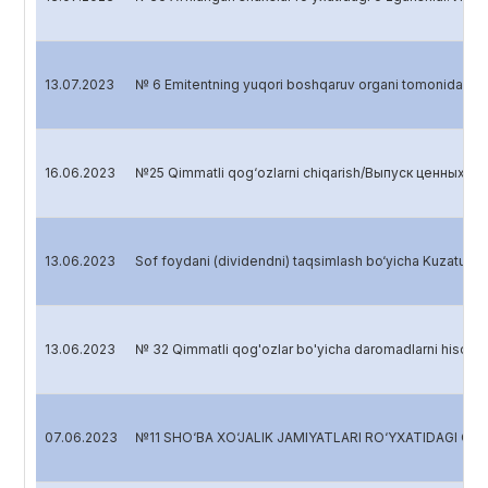
13.07.2023
№ 6 Emitentning yuqori boshqaruv organi tomonidan 
16.06.2023
№25 Qimmatli qog‘ozlarni chiqarish/Выпуск ценных бум
13.06.2023
Sof foydani (dividendni) taqsimlash bo‘yicha Kuzatu
13.06.2023
№ 32 Qimmatli qog'ozlar bo'yicha daromadlarni hisob
07.06.2023
№11 SHO‘BA XO‘JALIK JAMIYATLARI RO‘YXATIDAGI 