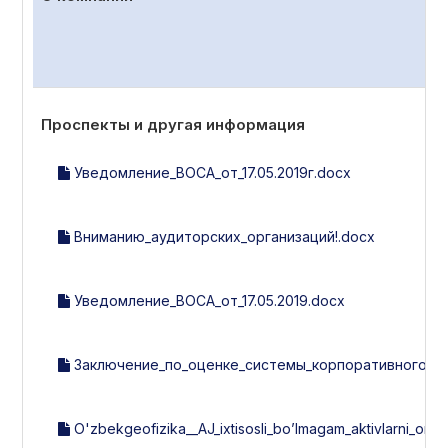
Проспекты и другая информация
Уведомление_ВОСА_от_17.05.2019г.docx
Вниманию_аудиторских_организаций!.docx
Уведомление_ВОСА_от_17.05.2019.docx
Заключение_по_оценке_системы_корпоративного_упр
O'zbekgeofizika__AJ_ixtisosli_bo’lmagam_aktivlarni_omma