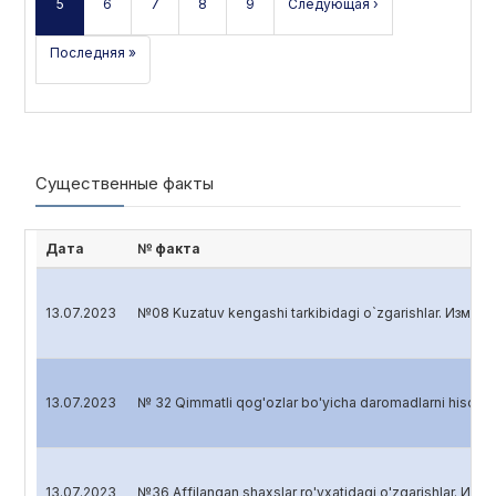
5
6
7
8
9
Следующая ›
Последняя »
Существенные факты
Дата
№ факта
13.07.2023
№08 Kuzatuv kengashi tarkibidagi o`zgarishlar. Измен
13.07.2023
№ 32 Qimmatli qog'ozlar bo'yicha daromadlarni hisob
13.07.2023
№36 Affilangan shaxslar ro'yxatidagi o'zgarishlar. Изм