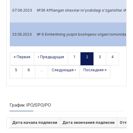
07.06.2023
№36 Affilangan shaxslar ro'yxatidagi o'zgarishlar. Изм
23.05.2023
№ 6 Emitentning yuqori boshqaruv organi tomonidan 
« Первая
‹ Предыдущая
1
2
3
4
5
6
…
Следующая ›
Последняя »
График IPO/SPO/PO
Дата начала подписки
Дата окончания подписки
Отмен