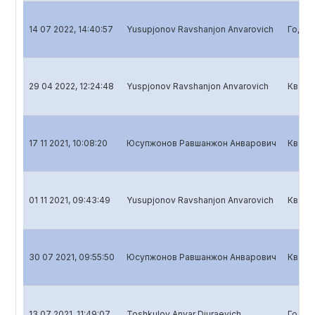
14 07 2022, 14:40:57
Yusupjonov Ravshanjon Anvarovich
Годов
29 04 2022, 12:24:48
Yuspjonov Ravshanjon Anvarovich
Кварт
17 11 2021, 10:08:20
Юсупжонов Равшанжон Анварович
Кварт
01 11 2021, 09:43:49
Yusupjonov Ravshanjon Anvarovich
Кварт
30 07 2021, 09:55:50
Юсупжонов Равшанжон Анварович
Кварт
13 07 2021, 11:49:07
Toshkulov Anvar Djuraevich
Годов