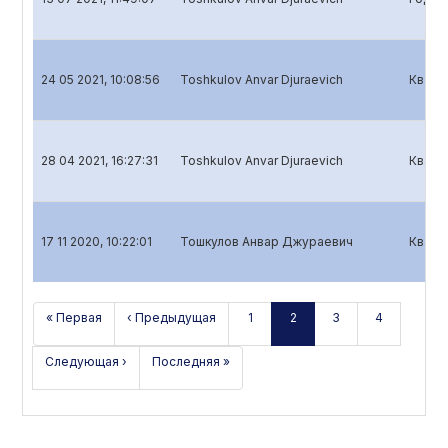
24 05 2021, 10:08:56
Toshkulov Anvar Djuraevich
Кварт
28 04 2021, 16:27:31
Toshkulov Anvar Djuraevich
Кварт
17 11 2020, 10:22:01
Тошкулов Анвар Джураевич
Кварт
« Первая
‹ Предыдущая
1
2
3
4
Следующая ›
Последняя »