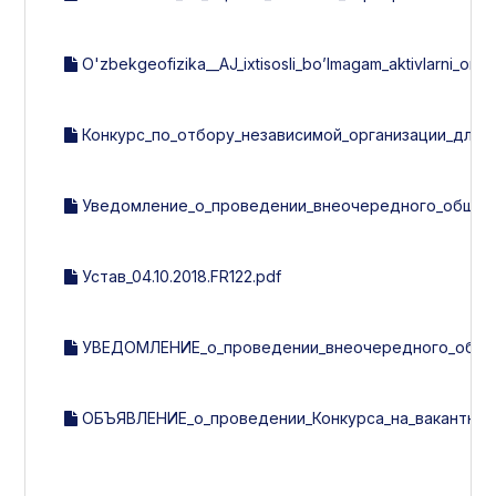
O'zbekgeofizika__AJ_ixtisosli_bo’lmagam_aktivlarni_omma
Конкурс_по_отбору_независимой_организации_для_
Уведомление_о_проведении_внеочередного_общего
Устав_04.10.2018.FR122.pdf
УВЕДОМЛЕНИЕ_о_проведении_внеочередного_общего
ОБЪЯВЛЕНИЕ_о_проведении_Конкурса_на_вакантную