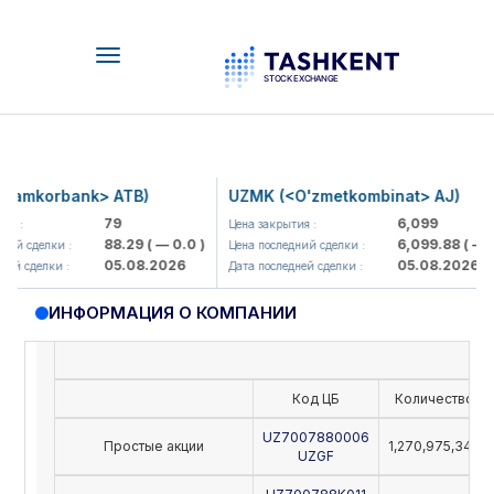
Toggle
navigation
amkorbank> ATB)
UZMK (<O'zmetkombinat> AJ)
79
6,099
я :
Цена закрытия :
88.29
( — 0.0 )
6,099.88
( — 0.
ий сделки :
Цена последний сделки :
05.08.2026
05.08.2026
ей сделки :
Дата последней сделки :
ИНФОРМАЦИЯ О КОМПАНИИ
Код ЦБ
Количество
UZ7007880006
Простые акции
1,270,975,342
UZGF