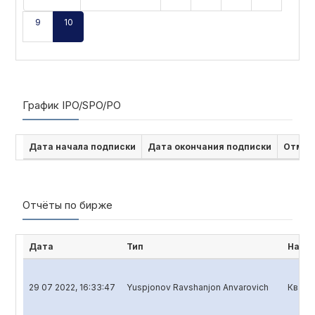
9
10
График IPO/SPO/PO
Дата начала подписки
Дата окончания подписки
Отмен
Отчёты по бирже
Дата
Тип
Наим
29 07 2022, 16:33:47
Yuspjonov Ravshanjon Anvarovich
Кварт