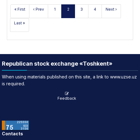
« First
‹ Prev
1
2
3
4
Next ›
Last »
Republican stock exchange «Toshkent»
When using materials published on this site, a link to www.uzse.uz
is required.
Feedback
Contacts