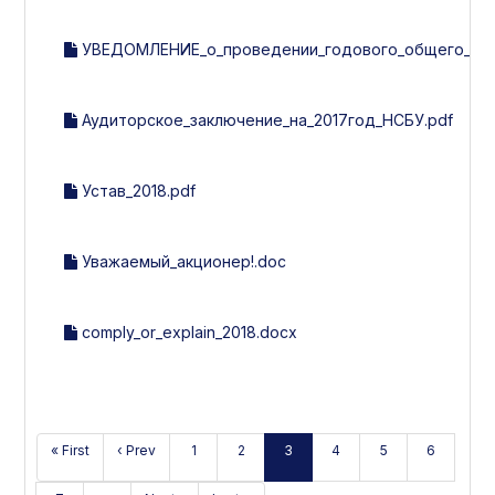
УВЕДОМЛЕНИЕ_о_проведении_годового_общего_собр
Аудиторское_заключение_на_2017год_НСБУ.pdf
Устав_2018.pdf
Уважаемый_акционер!.doc
comply_or_explain_2018.docx
« First
‹ Prev
1
2
3
4
5
6