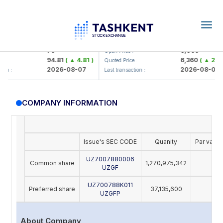
Togg
navig
amkorbank> ATB)
UZMK (<O'zmetkombinat> AJ)
79
6,099
Open Price :
94.81
( ▲ 4.81 )
6,360
( ▲ 260.0
Quoted Price :
2026-08-07
2026-08-07
n :
Last transaction :
COMPANY INFORMATION
Issue's SEC CODE
Quanity
Par value
UZ7007880006
Common share
1,270,975,342
28
UZGF
UZ700788K011
Preferred share
37,135,600
28
UZGFP
About Company