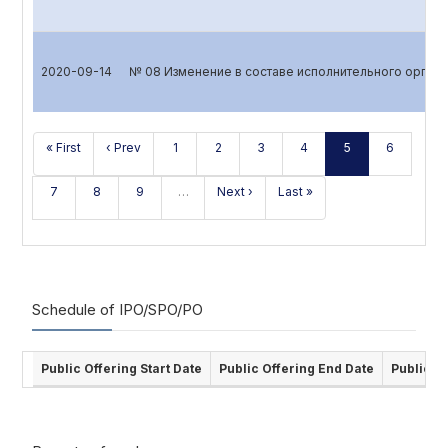
2020-09-14
№ 08 Изменение в составе исполнительного органа
« First
‹ Prev
1
2
3
4
5
6
7
8
9
…
Next ›
Last »
Schedule of IPO/SPO/PO
Public Offering Start Date
Public Offering End Date
Public O