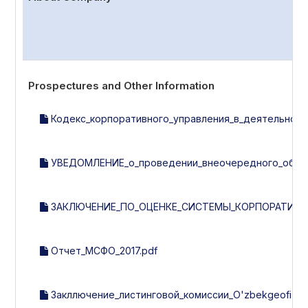
Prospectures and Other Information
Кодекс_корпоративного_управления_в_деятельности
УВЕДОМЛЕНИЕ_о_проведении_внеочередного_общего
ЗАКЛЮЧЕНИЕ_ПО_ОЦЕНКЕ_СИСТЕМЫ_КОРПОРАТИВНОГ
Отчет_МСФО_2017.pdf
Закллючение_листинговой_комиссии_O'zbekgeofizika_з