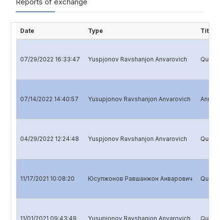
Reports of exchange
Date
Type
Title
07/29/2022 16:33:47
Yuspjonov Ravshanjon Anvarovich
Quarter
07/14/2022 14:40:57
Yusupjonov Ravshanjon Anvarovich
Annual
04/29/2022 12:24:48
Yuspjonov Ravshanjon Anvarovich
Quarter
11/17/2021 10:08:20
Юсупжонов Равшанжон Анварович
Quarte
11/01/2021 09:43:49
Yusupjonov Ravshanjon Anvarovich
Quarte