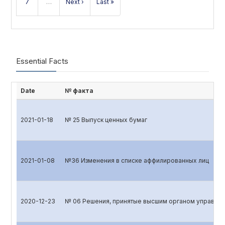
7
…
Next ›
Last »
Essential Facts
Date
№ факта
2021-01-18
№ 25 Выпуск ценных бумаг
2021-01-08
№36 Изменения в списке аффилированных лиц
2020-12-23
№ 06 Решения, принятые высшим органом управлен