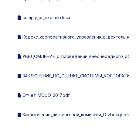
comply_or_explain.docx
Кодекс_корпоративного_управления_в_деятельности
УВЕДОМЛЕНИЕ_о_проведении_внеочередного_общего
ЗАКЛЮЧЕНИЕ_ПО_ОЦЕНКЕ_СИСТЕМЫ_КОРПОРАТИВНОГ
Отчет_МСФО_2017.pdf
Закллючение_листинговой_комиссии_O'zbekgeofizika_з