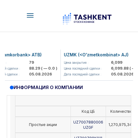
Toggle
navigation
amkorbank> ATB)
UZMK (<O'zmetkombinat> AJ)
79
6,099
 :
Цена закрытия :
88.29
( — 0.0 )
6,099.88
( — 0.
ий сделки :
Цена последний сделки :
05.08.2026
05.08.2026
й сделки :
Дата последней сделки :
ИНФОРМАЦИЯ О КОМПАНИИ
Код ЦБ
Количество
UZ7007880006
Простые акции
1,270,975,342
UZGF