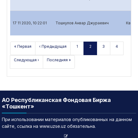
17 11 2020, 10:22:01
Тошкулов Анвар Джураевич
Кварт
« Первая
‹ Предыдущая
1
2
3
4
Следующая ›
Последняя »
АО Республиканская Фондовая Биржа
«Тошкент»
При использовании материалов опубликованных на данном
сайте, ссылка на www.uzse.uz обязательна.