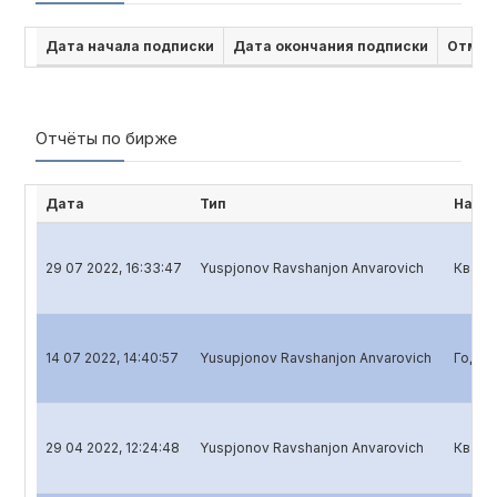
Дата начала подписки
Дата окончания подписки
Отмен
Отчёты по бирже
Дата
Тип
Наим
29 07 2022, 16:33:47
Yuspjonov Ravshanjon Anvarovich
Кварт
14 07 2022, 14:40:57
Yusupjonov Ravshanjon Anvarovich
Годов
29 04 2022, 12:24:48
Yuspjonov Ravshanjon Anvarovich
Кварт