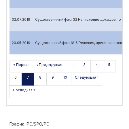
02.07.2019
Существеннный факт 32 Начисление доходов по це
20.05.2019
Существенный факт № 6 Решения, принятые высшим 
« Первая
‹ Предыдущая
…
3
4
5
6
7
8
9
10
Следующая ›
Последняя »
График IPO/SPO/PO