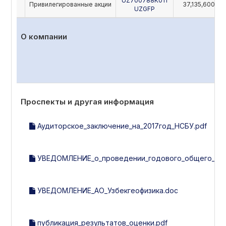
UZ700788K011
Привилегированные акции
37,135,600
UZGFP
О компании
Проспекты и другая информация
Аудиторское_заключение_на_2017год_НСБУ.pdf
УВЕДОМЛЕНИЕ_о_проведении_годового_общего_собр
УВЕДОМЛЕНИЕ_АО_Узбекгеофизика.doc
публикация_результатов_оценки.pdf