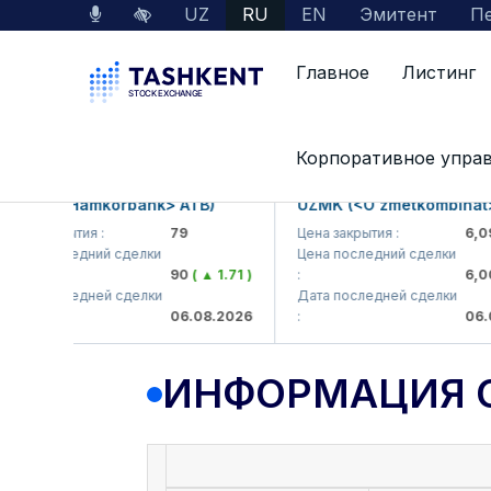
UZ
RU
EN
Эмитент
Пе
Главное
Листинг
Данные по рынку
Информация о компании
Корпоративное упра
KB (<Hamkorbank> ATB)
UZMK (<O'zmetkombinat> A
а закрытия :
79
Цена закрытия :
6,099
а последний сделки
Цена последний сделки
90
( ▲ 1.71 )
:
6,003
(
а последней сделки
Дата последней сделки
06.08.2026
:
06.08.
ИНФОРМАЦИЯ 