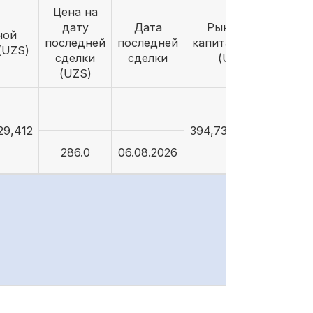
Цена на
дату
Дата
Рыночная
ной
последней
последней
капитализация
(UZS)
сделки
сделки
(UZS)
(UZS)
29,412
394,731,844,192
286.0
06.08.2026