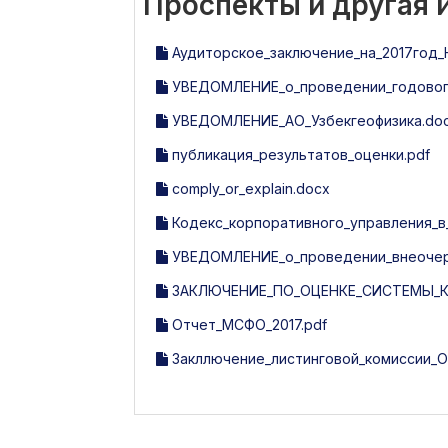
Проспекты и другая
Аудиторское_заключение_на_2017год_
УВЕДОМЛЕНИЕ_о_проведении_годового
УВЕДОМЛЕНИЕ_АО_Узбекгеофизика.do
публикация_результатов_оценки.pdf
comply_or_explain.docx
Кодекс_корпоративного_управления_в_
УВЕДОМЛЕНИЕ_о_проведении_внеочере
ЗАКЛЮЧЕНИЕ_ПО_ОЦЕНКЕ_СИСТЕМЫ_КО
Отчет_МСФО_2017.pdf
Закллючение_листинговой_комиссии_O'zb