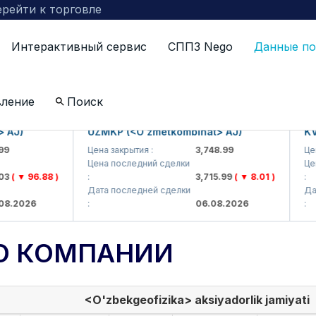
рейти к торговле
Интерактивный сервис
СППЗ Nego
Данные по
вление
Поиск
J)
UZMKP (<O'zmetkombinat> AJ)
KVTS 
Цена закрытия :
3,748.99
Цена з
Цена последний сделки
Цена п
 ▼ 96.88 )
:
3,715.99
( ▼ 8.01 )
:
Дата последней сделки
Дата 
2026
:
06.08.2026
:
О КОМПАНИИ
<O'zbekgeofizika> aksiyadorlik jamiyati