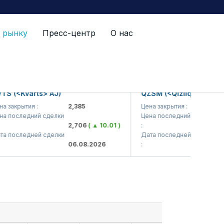
 рынку
Пресс-центр
О нас
(<Kvarts> AJ)
QZSM (<Qizilqumsement> 
акрытия :
2,385
Цена закрытия :
1,208
оследний сделки
Цена последний сделки
2,706
( ▲ 10.01 )
:
1,203
последней сделки
Дата последней сделки
06.08.2026
:
06.08