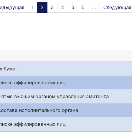
редыдущая
1
2
3
4
5
6
…
Следующая 
х бумаг
писке аффилированных лиц
нятые высшим органом управления эмитента
составе исполнительного органа
писке аффилированных лиц