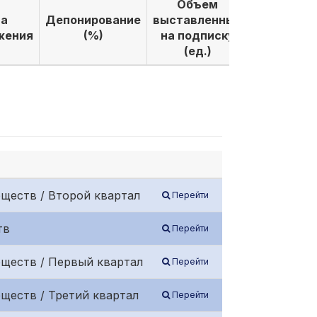
Объем
Объем
а
Депонирование
выставленных
выкуплен
жения
(%)
на подписку
по подпи
(ед.)
(ед.)
ществ / Второй квартал
Перейти
тв
Перейти
бществ / Первый квартал
Перейти
ществ / Третий квартал
Перейти