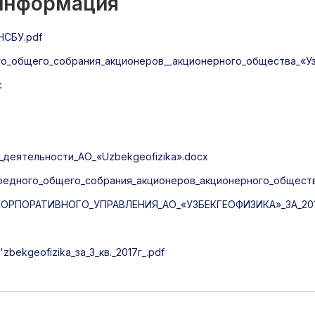
 информация
НСБУ.pdf
_общего_собрания_акционеров__акционерного_общества_«Уз
c
деятельности_АО_«Uzbekgeofizika».docx
дного_общего_собрания_акционеров_акционерного_общества
РПОРАТИВНОГО_УПРАВЛЕНИЯ_АО_«УЗБЕКГЕОФИЗИКА»_ЗА_201
ekgeofizika_за_3_кв._2017г_.pdf