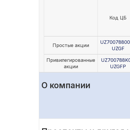
Код ЦБ
UZ70078800
Простые акции
UZGF
Привилегированные
UZ700788K0
акции
UZGFP
О компании