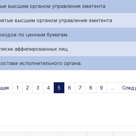
тые высшим органом управления эмитента
нятые высшим органом управления эмитента
оходов по ценным бумагам.
писке аффилированных лиц
оставе исполнительного органа.
щая
1
2
3
4
5
6
7
8
9
…
След