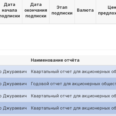
Дата
Дата
Этап
Цен
начала
окончания
Валюта
подписки
предло
подписки
подписки
Наименование отчёта
р Джураевич
Квартальный отчет для акционерных об
р Джураевич
Годовой отчет для акционерных общес
р Джураевич
Квартальный отчет для акционерных о
р Джураевич
Квартальный отчет для акционерных об