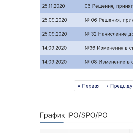
25.11.2020
06 Решения, приня
25.09.2020
№ 06 Решения, при
25.09.2020
№ 32 Начисление д
14.09.2020
№36 Изменения в с
14.09.2020
№ 08 Изменение в с
« Первая
‹ Предыду
График IPO/SPO/PO