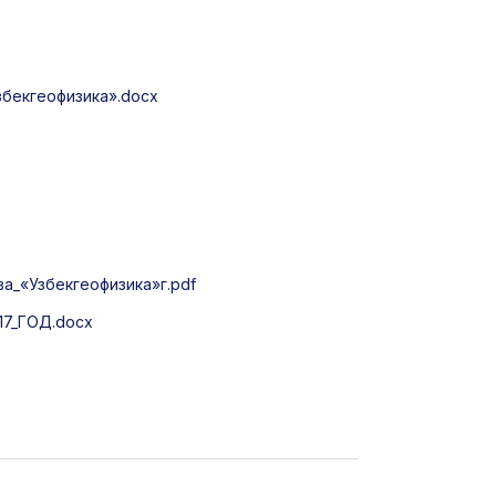
бекгеофизика».docx
_«Узбекгеофизика»г.pdf
7_ГОД.docx