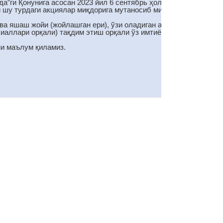
”ги Қонунига асосан 2023 йил 6 сентябрь ҳолатига овоз
и шу турдаги акциялар миқдорига мутаносиб миқдорда
ва яшаш жойи (жойлашган ери), ўзи оладиган акциялар сони
лиаллари орқали) тақдим этиш орқали ўз имтиёзли ҳуқуқини
ни маълум қиламиз.