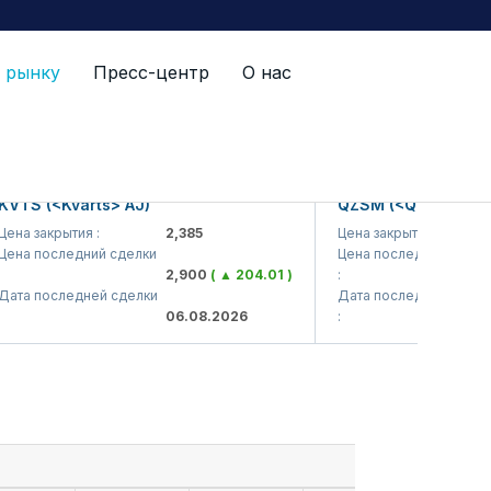
 рынку
Пресс-центр
О нас
S (<Kvarts> AJ)
QZSM (<Qizilqumsemen
 закрытия :
2,385
Цена закрытия :
1,
 последний сделки
Цена последний сделки
2,900
( ▲ 204.01 )
:
1
 последней сделки
Дата последней сделки
06.08.2026
:
0