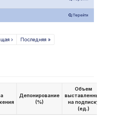
Перейти
щая ›
Последняя »
Объем
Объем
а
Депонирование
выставленных
выкуплен
жения
(%)
на подписку
по подпи
(ед.)
(ед.)