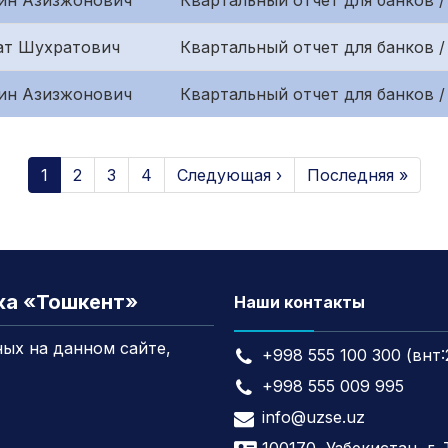
ин Азизжонович
Квартальный отчет для банков 
ат Шухратович
Квартальный отчет для банков /
ин Азизжонович
Квартальный отчет для банков /
1
2
3
4
Следующая ›
Последняя »
жа «Тошкент»
Наши контакты
ых на данном сайте,
+998 555 100 300 (внт:
+998 555 009 995
info@uzse.uz