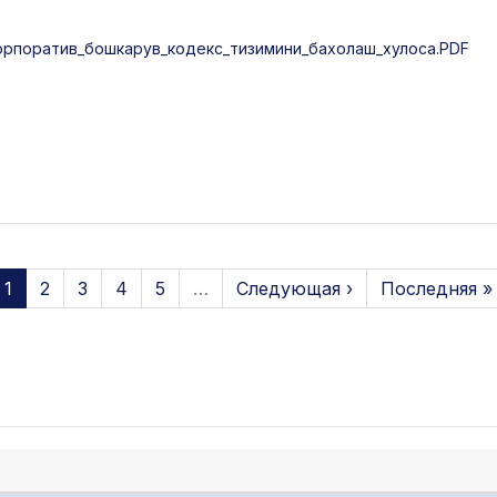
орпоратив_бошкарув_кодекс_тизимини_бахолаш_хулоса.PDF
1
2
3
4
5
…
Следующая ›
Последняя »