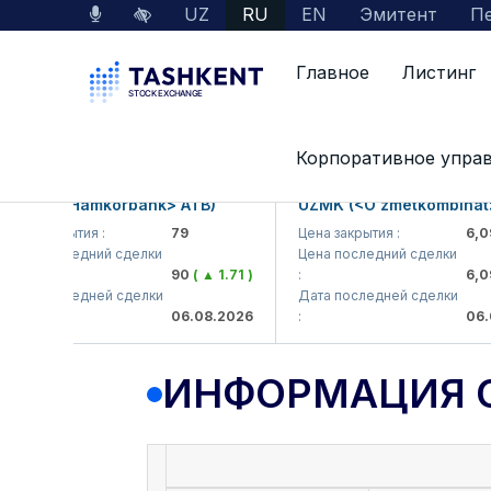
UZ
RU
EN
Эмитент
Пе
Главное
Листинг
Данные по рынку
Информация о компании
Корпоративное упра
KB (<Hamkorbank> ATB)
UZMK (<O'zmetkombinat> AJ
а закрытия :
79
Цена закрытия :
6,099
а последний сделки
Цена последний сделки
90
( ▲ 1.71 )
:
6,099.
а последней сделки
Дата последней сделки
06.08.2026
:
06.08.
ИНФОРМАЦИЯ 