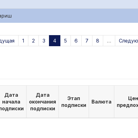
қариш
дущая
1
2
3
4
5
6
7
8
…
Следую
Дата
Дата
Этап
Цен
начала
окончания
Валюта
подписки
предло
подписки
подписки