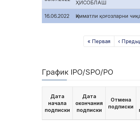
ҲИСОБЛАШ
16.06.2022
Қимматли қоғозларни чи
« Первая
‹ Преды
График IPO/SPO/PO
Дата
Дата
Отмена
начала
окончания
подписки
подписки
подписки