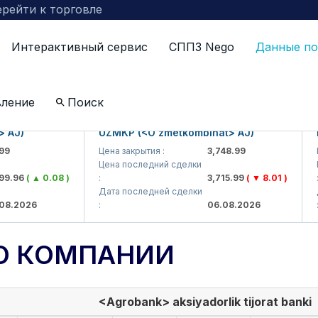
рейти к торговле
Интерактивный сервис
СППЗ Nego
Данные по
вление
Поиск
)
UZMKP (<O'zmetkombinat> AJ)
KVT
Цена закрытия :
3,748.99
Цена
Цена последний сделки
Цена
96
( ▲ 0.08 )
:
3,715.99
( ▼ 8.01 )
:
Дата последней сделки
Дата
2026
:
06.08.2026
:
О КОМПАНИИ
<Agrobank> aksiyadorlik tijorat banki