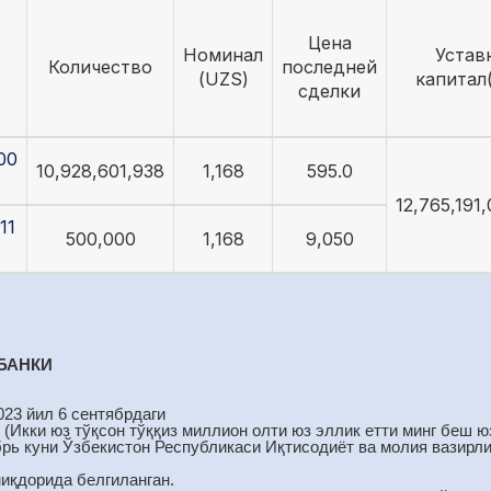
Цена
Номинал
Устав
Количество
последней
(UZS)
капитал
сделки
00
10,928,601,938
1,168
595.0
12,765,191
11
500,000
1,168
9,050
БАНКИ
023 йил 6 сентябрдаги
 (Икки юз тўқсон тўққиз миллион олти юз эллик етти минг беш юз
брь куни Ўзбекистон Республикаси Иқтисодиёт ва молия вазирли
миқдорида белгиланган.