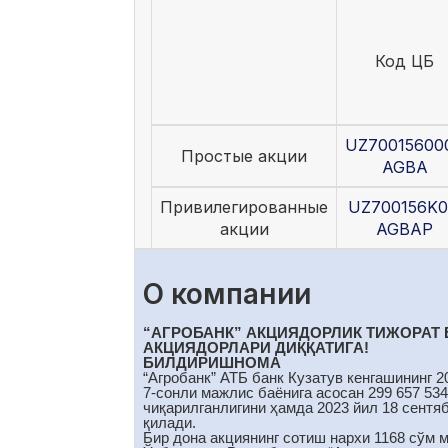
Код ЦБ
UZ70015600
Простые акции
AGBA
Привилегированные
UZ700156K0
акции
AGBAP
О компании
“АГРОБАНК” АКЦИЯДОРЛИК ТИЖОРАТ 
АКЦИЯДОРЛАРИ ДИҚҚАТИГА!
БИЛДИРИШНОМА
“Агробанк” АТБ банк Кузатув кенгашининг 2
7-сонли мажлис баёнига асосан 299 657 534
чиқарилганлигини ҳамда 2023 йил 18 сентя
қилади.
Бир дона акциянинг сотиш нархи 1168 сўм 