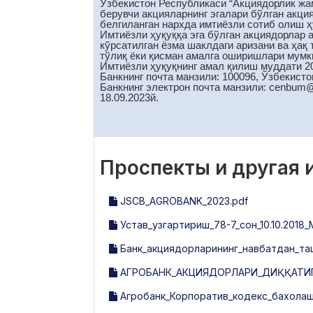
Ўзбекистон Республикаси “Акциядорлик жам
берувчи акцияларнинг эгалари бўлган акци
белгиланган нархда имтиёзли сотиб олиш ҳу
Имтиёзли ҳуқуққа эга бўлган акциядорлар 
кўрсатилган ёзма шаклдаги аризани ва ҳақ
тўлиқ ёки қисман амалга оширишлари мумк
Имтиёзли ҳуқуқнинг амал қилиш муддати 2
Банкнинг почта манзили: 100096, Ўзбекисто
Банкнинг электрон почта манзили: cenbum
18.09.2023й.
Проспекты и другая
JSCB_AGROBANK_2023.pdf
Устав_узгартириш_78-7_сон_10.10.2018_М
Банк_акциядорларининг_навбатдан_таш
АГРОБАНК_АКЦИЯДОРЛАРИ_ДИҚҚАТИГА
Агробанк_Корпоратив_кодекс_бахолаш