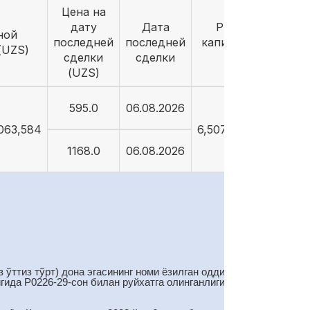
Цена на
дату
Дата
Рыночная
ной
последней
последней
капитализация
(UZS)
сделки
сделки
(UZS)
(UZS)
595.0
06.08.2026
,063,584
6,507,043,153,110
1168.0
06.08.2026
 ўттиз тўрт) дона эгасининг номи ёзилган оддий акциялар
гида Р0226-29-сон билан руйхатга олинганлигини маълум