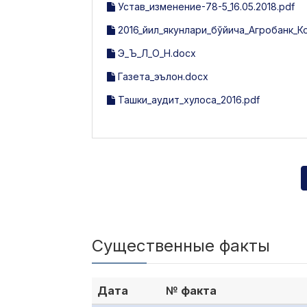
Устав_изменение-78-5_16.05.2018.pdf
2016_йил_якунлари_бўйича_Агробанк_К
Э_Ъ_Л_О_Н.docx
Газета_эълон.docx
Ташки_аудит_хулоса_2016.pdf
Существенные факты
Дата
№ факта