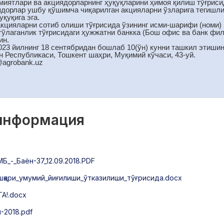
иятлари ва акциядорларнинг ҳуқуқларини ҳимоя қилиш тўғрисида
ядорлар ушбу қўшимча чиқарилган акцияларни ўзларига тегишл
қуқига эга.
акцияларни сотиб олиши тўғрисида ўзининг исми-шарифи (номи) 
 тўлаганлик тўғрисидаги ҳужжатни банкка (Бош офис ва банк фи
ин.
023 йилнинг 18 сентябридан бошлаб 10(ўн) кунни ташкил этиши
н Республикаси, Тошкент шаҳри, Муқимий кўчаси, 43-уй.
@аgrobank.uz
 информация
Б_-_Баён-37_12.09.2018.PDF
қари_умумий_йиғилиши_ўтказилиши_тўғрисида.docx
!.docx
-2018.pdf