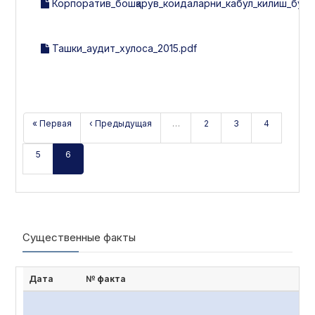
Корпоратив_бошқарув_коидаларни_кабул_килиш_буйи
Ташки_аудит_хулоса_2015.pdf
« Первая
‹ Предыдущая
…
2
3
4
5
6
Существенные факты
Дата
№ факта