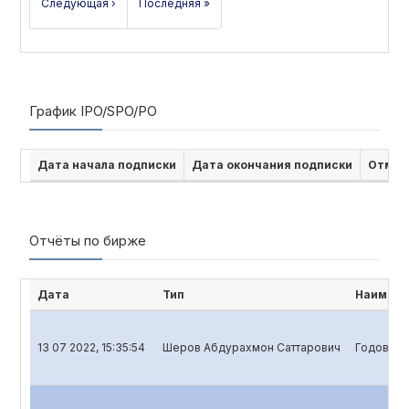
Следующая ›
Последняя »
График IPO/SPO/PO
Дата начала подписки
Дата окончания подписки
Отмен
Отчёты по бирже
Дата
Тип
Наимено
13 07 2022, 15:35:54
Шеров Абдурахмон Саттарович
Годовой 