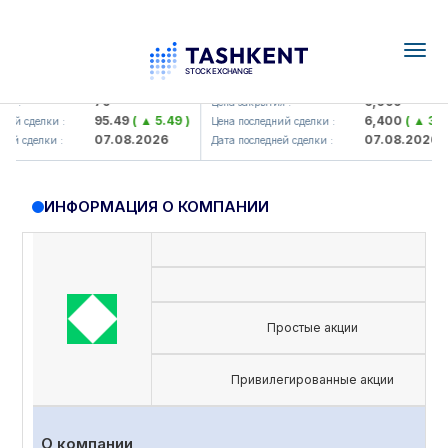
Togg
navig
amkorbank> ATB)
UZMK (<O'zmetkombinat> AJ)
79
6,099
 :
Цена закрытия :
95.49
( ▲ 5.49 )
6,400
( ▲ 300.
й сделки :
Цена последний сделки :
07.08.2026
07.08.2026
й сделки :
Дата последней сделки :
ИНФОРМАЦИЯ О КОМПАНИИ
Простые акции
Привилегированные акции
О компании