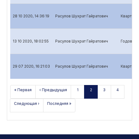
28 10 2020, 14:36:19
Расулов Шухрат Гайратович
Квартальн
13 10 2020, 18:02:55
Расулов Шухрат Гайратович
Годовой о
29 07 2020, 16:21:03
Расулов Шухрат Гайратович
Квартальн
« Первая
‹ Предыдущая
1
2
3
4
Следующая ›
Последняя »