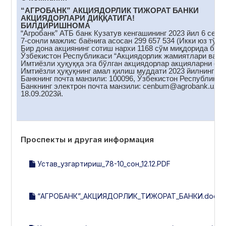
“АГРОБАНК” АКЦИЯДОРЛИК ТИЖОРАТ БАНКИ
АКЦИЯДОРЛАРИ ДИҚҚАТИГА!
БИЛДИРИШНОМА
“Агробанк” АТБ банк Кузатув кенгашининг 2023 йил 6 сент
7-сонли мажлис баёнига асосан 299 657 534 (Икки юз тўқс
Бир дона акциянинг сотиш нархи 1168 сўм миқдорида белг
Ўзбекистон Республикаси “Акциядорлик жамиятлари ва акц
Имтиёзли ҳуқуққа эга бўлган акциядорлар акцияларни сот
Имтиёзли ҳуқуқнинг амал қилиш муддати 2023 йилнинг 18
Банкнинг почта манзили: 100096, Ўзбекистон Республикас
Банкнинг электрон почта манзили: cenbum@аgrobank.uz
18.09.2023й.
Проспекты и другая информация
Устав_узгартириш_78-10_сон_12.12.PDF
“АГРОБАНК”_АКЦИЯДОРЛИК_ТИЖОРАТ_БАНКИ.docx