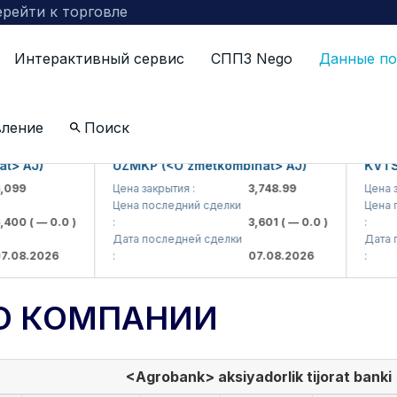
рейти к торговле
Интерактивный сервис
СППЗ Nego
Данные по
вление
Поиск
AJ)
UZMKP (<O'zmetkombinat> AJ)
KVTS (<K
9
Цена закрытия :
3,748.99
Цена закры
Цена последний сделки
Цена посл
0
( — 0.0 )
:
3,601
( — 0.0 )
:
Дата последней сделки
Дата посл
8.2026
:
07.08.2026
:
О КОМПАНИИ
<Agrobank> aksiyadorlik tijorat banki