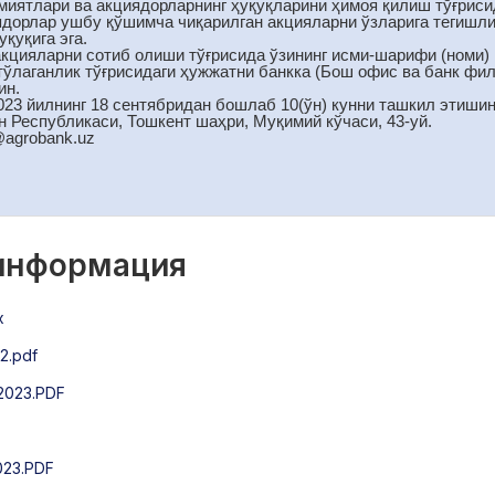
иятлари ва акциядорларнинг ҳуқуқларини ҳимоя қилиш тўғрисида
ядорлар ушбу қўшимча чиқарилган акцияларни ўзларига тегишл
қуқига эга.
акцияларни сотиб олиши тўғрисида ўзининг исми-шарифи (номи) 
 тўлаганлик тўғрисидаги ҳужжатни банкка (Бош офис ва банк фи
ин.
023 йилнинг 18 сентябридан бошлаб 10(ўн) кунни ташкил этиши
н Республикаси, Тошкент шаҳри, Муқимий кўчаси, 43-уй.
@аgrobank.uz
 информация
x
2.pdf
2023.PDF
023.PDF