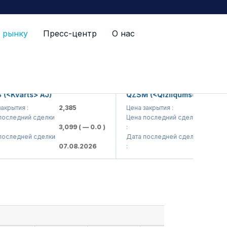
 рынку
Пресс-центр
О нас
varts> AJ)
QZSM (<Qizilqumsement> AJ)
тия :
2,385
Цена закрытия :
1,208
едний сделки
Цена последний сделки
3,099
( — 0.0 )
:
1,220
( — 0
едней сделки
Дата последней сделки
07.08.2026
:
07.08.202