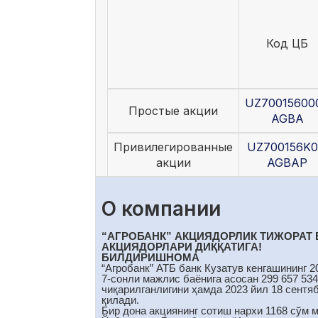
Код ЦБ
UZ70015600
Простые акции
AGBA
Привилегированные
UZ700156K0
акции
AGBAP
О компании
“АГРОБАНК” АКЦИЯДОРЛИК ТИЖОРАТ 
АКЦИЯДОРЛАРИ ДИҚҚАТИГА!
БИЛДИРИШНОМА
“Агробанк” АТБ банк Кузатув кенгашининг 2
7-сонли мажлис баёнига асосан 299 657 534
чиқарилганлигини ҳамда 2023 йил 18 сентя
қилади.
Бир дона акциянинг сотиш нархи 1168 сўм 