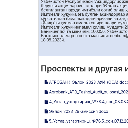
Ўзбекистон Республикаси “Акциядорлик жам
берувчи акцияларнинг эгалари бўлган акци
белгиланган нархда имтиёзли сотиб олиш ҳу
Имтиёзли ҳуқуққа эга бўлган акциядорлар 
кўрсатилган ёзма шаклдаги аризани ва ҳақ
тўлиқ ёки қисман амалга оширишлари мумк
Имтиёзли ҳуқуқнинг амал қилиш муддати 2
Банкнинг почта манзили: 100096, Ўзбекисто
Банкнинг электрон почта манзили: cenbum
18.09.2023й.
Проспекты и другая
АГРОБАНК_Эълон_2023_АУЙ_(ОСА).doc
Agrobank_ATB_Tashqi_Audit_xulosasi_202
4_Устав_узгартириш_№78.4_сон_08.08.
Эълон_2023_29-эмиссия.docx
5_Устав_узгартириш_№78.5_сон_07.12.2