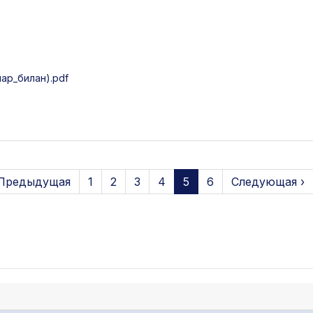
ар_билан).pdf
 Предыдущая
1
2
3
4
5
6
Следующая ›