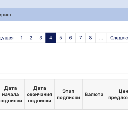
қариш
дущая
1
2
3
4
5
6
7
8
…
Следую
Дата
Дата
Этап
Цен
начала
окончания
Валюта
подписки
предло
подписки
подписки