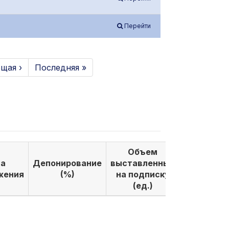
Перейти
щая ›
Последняя »
Объем
Объем
а
Депонирование
выставленных
выкуплен
жения
(%)
на подписку
по подпи
(ед.)
(ед.)