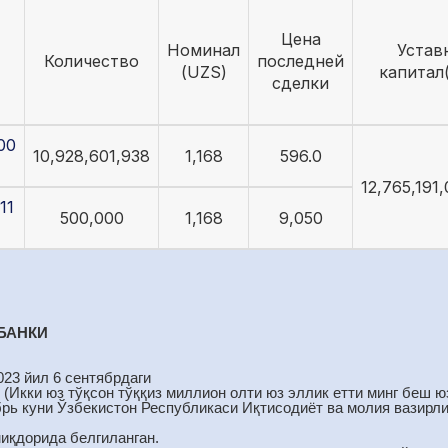
Цена
Номинал
Устав
Количество
последней
(UZS)
капитал
сделки
00
10,928,601,938
1,168
596.0
12,765,191
11
500,000
1,168
9,050
БАНКИ
023 йил 6 сентябрдаги
 (Икки юз тўқсон тўққиз миллион олти юз эллик етти минг беш юз
брь куни Ўзбекистон Республикаси Иқтисодиёт ва молия вазирли
миқдорида белгиланган.