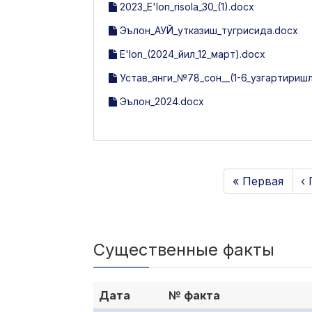
2023_E'lon_risola_30_(1).docx
Эълон_АУЙ_утказиш_тугрисида.docx
E'lon_(2024_йил_12_март).docx
Устав_янги_№78_сон__(1-6_узгартиришл
Эълон_2024.docx
« Первая
‹
Существенные факты
Дата
№ факта