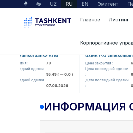
UZ
RU
EN
Эмитент
Пе
Главное
Листинг
Данные по рынку
Информация о компании
Корпоративное упра
KB (<Hamkorbank> ATB)
UZMK (<O'zmetkombinat> 
 закрытия :
79
Цена закрытия :
6,09
а последний сделки
Цена последний сделки
95.49
( — 0.0 )
:
6,40
а последней сделки
Дата последней сделки
07.08.2026
:
07.0
ИНФОРМАЦИЯ 