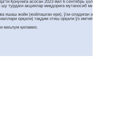
”ги Қонунига асосан 2023 йил 6 сентябрь ҳолатига овоз
и шу турдаги акциялар миқдорига мутаносиб миқдорда
ва яшаш жойи (жойлашган ери), ўзи оладиган акциялар сони
лиаллари орқали) тақдим этиш орқали ўз имтиёзли ҳуқуқини
ни маълум қиламиз.