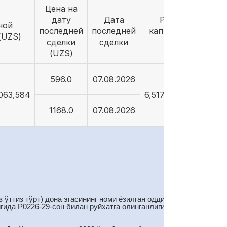
Цена на
дату
Дата
Рыночная
ной
последней
последней
капитализация
(UZS)
сделки
сделки
(UZS)
(UZS)
596.0
07.08.2026
,063,584
6,517,971,755,048
1168.0
07.08.2026
 ўттиз тўрт) дона эгасининг номи ёзилган оддий акциялар
гида Р0226-29-сон билан руйхатга олинганлигини маълум