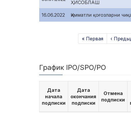
ҲИСОБЛАШ
16.06.2022
Қимматли қоғозларни чи
« Первая
‹ Преды
График IPO/SPO/PO
Дата
Дата
Отмена
начала
окончания
подписки
подписки
подписки