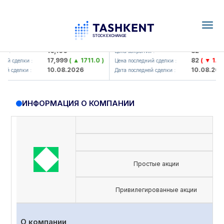
Togg
navig
Olmaliq KMK> AJ)
KFSK (<Kafolat sug'urta kompan
16,100
82
я :
Цена закрытия :
17,999
( ▲ 1711.0 )
82
( ▼ 1.91 )
ий сделки :
Цена последний сделки :
10.08.2026
10.08.2026
й сделки :
Дата последней сделки :
ИНФОРМАЦИЯ О КОМПАНИИ
Простые акции
Привилегированные акции
О компании