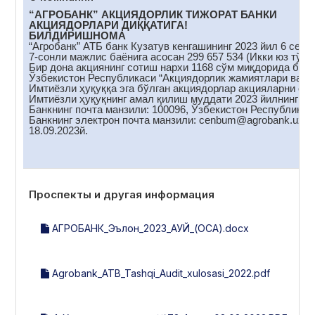
“АГРОБАНК” АКЦИЯДОРЛИК ТИЖОРАТ БАНКИ
АКЦИЯДОРЛАРИ ДИҚҚАТИГА!
БИЛДИРИШНОМА
“Агробанк” АТБ банк Кузатув кенгашининг 2023 йил 6 сент
7-сонли мажлис баёнига асосан 299 657 534 (Икки юз тўқс
Бир дона акциянинг сотиш нархи 1168 сўм миқдорида белг
Ўзбекистон Республикаси “Акциядорлик жамиятлари ва акц
Имтиёзли ҳуқуққа эга бўлган акциядорлар акцияларни сот
Имтиёзли ҳуқуқнинг амал қилиш муддати 2023 йилнинг 18
Банкнинг почта манзили: 100096, Ўзбекистон Республикас
Банкнинг электрон почта манзили: cenbum@аgrobank.uz
18.09.2023й.
Проспекты и другая информация
АГРОБАНК_Эълон_2023_АУЙ_(ОСА).docx
Agrobank_ATB_Tashqi_Audit_xulosasi_2022.pdf