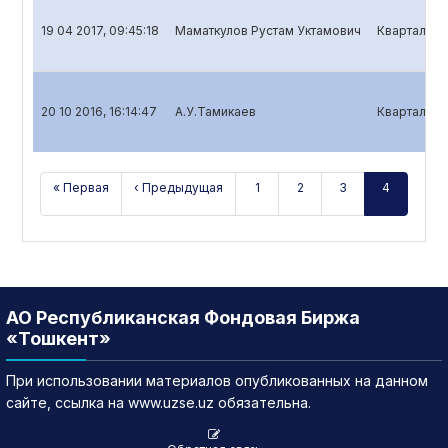
19 04 2017, 09:45:18
Маматкулов Рустам Уктамович
Квартальны
20 10 2016, 16:14:47
А.У.Тамикаев
Квартальный
« Первая
‹ Предыдущая
1
2
3
4
АО Республиканская Фондовая Биржа
«Тошкент»
При использовании материалов опубликованных на данном
сайте, ссылка на www.uzse.uz обязательна.