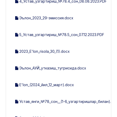
4_Устав_узгартириш_№78.4_сон_08.08.2023.PDF
Эълон_2023_29-эмиссия.docx
5_Устав_узгартириш_№78.5_сон_07.12.2023.PDF
2023_E'lon_risola_30_(1).docx
Эълон_АУЙ_утказиш_тугрисида.docx
E'lon_(2024_йил_12_март).docx
Устав_янги_№78_сон__(1-6_узгартиришлар_билан).pdf