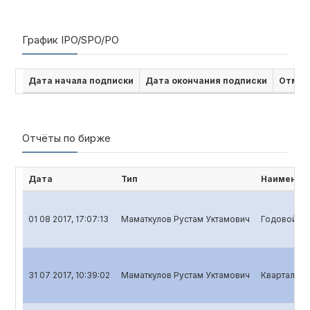
График IPO/SPO/PO
Дата начала подписки
Дата окончания подписки
Отмен
Отчёты по бирже
Дата
Тип
Наименова
01 08 2017, 17:07:13
Маматкулов Рустам Уктамович
Годовой отч
31 07 2017, 10:39:02
Маматкулов Рустам Уктамович
Квартальный