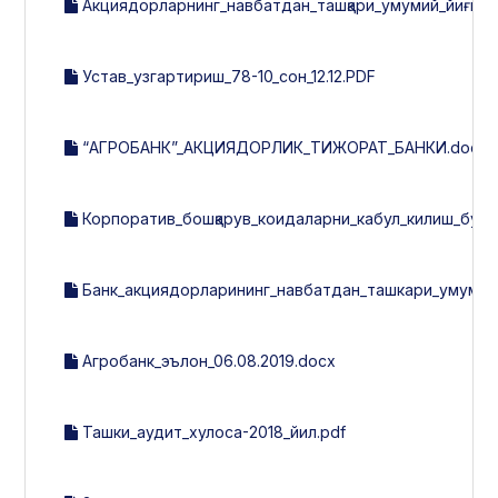
Акциядорларнинг_навбатдан_ташқари_умумий_йиғили
Устав_узгартириш_78-10_сон_12.12.PDF
“АГРОБАНК”_АКЦИЯДОРЛИК_ТИЖОРАТ_БАНКИ.docx
Корпоратив_бошқарув_коидаларни_кабул_килиш_буйи
Банк_акциядорларининг_навбатдан_ташкари_умумий_
Агробанк_эълон_06.08.2019.docx
Ташки_аудит_хулоса-2018_йил.pdf