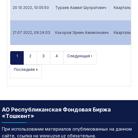
20 10 2022, 10:05:50
Тураев Азамат Шухратович
Квартальный 
21 07 2022, 09:24:03
Кахоров Эркин Азизжонович
Квартальный 
1
2
3
4
Следующая ›
Последняя »
АО Республиканская Фондовая Биржа
«Тошкент»
При использовании материалов опубликованных на данном
сайте, ссылка на www.uzse.uz обязательна.