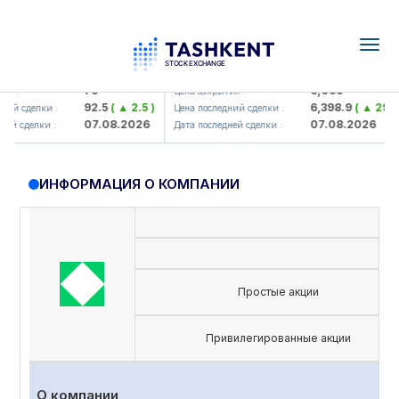
Togg
navig
amkorbank> ATB)
UZMK (<O'zmetkombinat> AJ)
79
6,099
 :
Цена закрытия :
92.5
( ▲ 2.5 )
6,398.9
( ▲ 298.9
ий сделки :
Цена последний сделки :
07.08.2026
07.08.2026
й сделки :
Дата последней сделки :
ИНФОРМАЦИЯ О КОМПАНИИ
Простые акции
Привилегированные акции
О компании