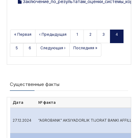
Заключение_по_результатам_оценки_системы_корпор
« Первая
‹ Предыдущая
1
2
3
4
5
6
Следующая ›
Последняя »
Существенные факты
Дата
№ факта
27.12.2024
“AGROBANK” AKSIYADORLIK TIJORAT BANKI AFFILLAN