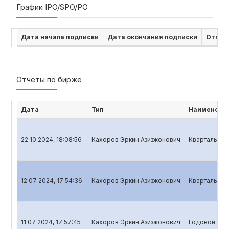
График IPO/SPO/PO
Дата начала подписки
Дата окончания подписки
Отмен
Отчёты по бирже
Дата
Тип
Наименован
22 10 2024, 18:08:56
Кахоров Эркин Азизжонович
Квартальный 
12 07 2024, 17:54:36
Кахоров Эркин Азизжонович
Квартальный 
11 07 2024, 17:57:45
Кахоров Эркин Азизжонович
Годовой отч