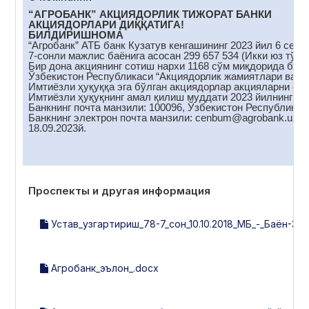
“АГРОБАНК” АКЦИЯДОРЛИК ТИЖОРАТ БАНКИ
АКЦИЯДОРЛАРИ ДИҚҚАТИГА!
БИЛДИРИШНОМА
“Агробанк” АТБ банк Кузатув кенгашининг 2023 йил 6 сент
7-сонли мажлис баёнига асосан 299 657 534 (Икки юз тўқс
Бир дона акциянинг сотиш нархи 1168 сўм миқдорида белг
Ўзбекистон Республикаси “Акциядорлик жамиятлари ва акц
Имтиёзли ҳуқуққа эга бўлган акциядорлар акцияларни сот
Имтиёзли ҳуқуқнинг амал қилиш муддати 2023 йилнинг 18
Банкнинг почта манзили: 100096, Ўзбекистон Республикас
Банкнинг электрон почта манзили: cenbum@аgrobank.uz
18.09.2023й.
Проспекты и другая информация
Устав_узгартириш_78-7_сон_10.10.2018_МБ_-_Баён-37_1
Агробанк_эълон_.docx