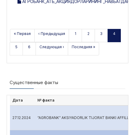
АГРОБАНК_АТБ_АКЦИЯДОРЛАРИНИНГ_НАВБАТДАН_
« Первая
‹ Предыдущая
1
2
3
4
5
6
Следующая ›
Последняя »
Существенные факты
Дата
№ факта
27.12.2024
“AGROBANK” AKSIYADORLIK TIJORAT BANKI AFFILLAN