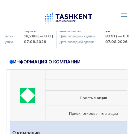
Togg
navig
maliq KMK> AJ)
KFSK (<Kafolat sug'urta kompaniyas
16,100
82
Цена закрытия :
16,288
( — 0.0 )
83.91
( — 0.0 )
сделки :
Цена последний сделки :
07.08.2026
07.08.2026
сделки :
Дата последней сделки :
ИНФОРМАЦИЯ О КОМПАНИИ
Простые акции
Привилегированные акции
О компании