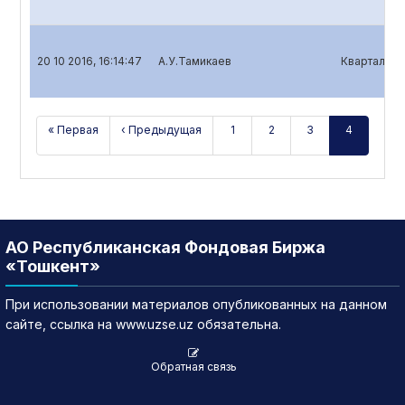
20 10 2016, 16:14:47
А.У.Тамикаев
Квартальный
« Первая
‹ Предыдущая
1
2
3
4
АО Республиканская Фондовая Биржа
«Тошкент»
При использовании материалов опубликованных на данном
сайте, ссылка на www.uzse.uz обязательна.
Обратная связь