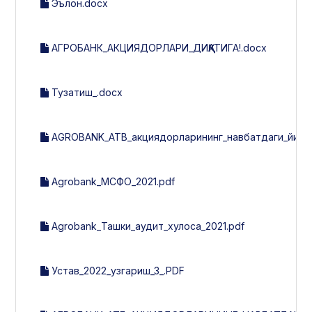
Эълон.docx
АГРОБАНК_АКЦИЯДОРЛАРИ_ДИҚҚАТИГА!.docx
Тузатиш_.docx
AGROBANK_ATB_акциядорларининг_навбатдаги_йилли
Agrobank_МСФО_2021.pdf
Agrobank_Ташки_аудит_хулоса_2021.pdf
Устав_2022_узгариш_3_.PDF