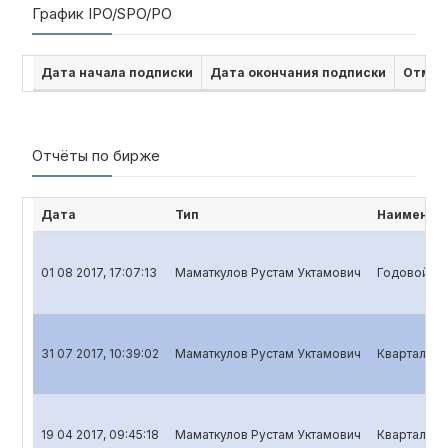
График IPO/SPO/PO
Дата начала подписки
Дата окончания подписки
Отмен
Отчёты по бирже
Дата
Тип
Наименова
01 08 2017, 17:07:13
Маматкулов Рустам Уктамович
Годовой отч
31 07 2017, 10:39:02
Маматкулов Рустам Уктамович
Квартальный
19 04 2017, 09:45:18
Маматкулов Рустам Уктамович
Квартальны