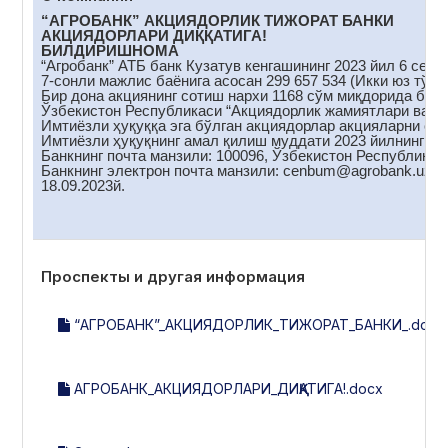
“АГРОБАНК” АКЦИЯДОРЛИК ТИЖОРАТ БАНКИ
АКЦИЯДОРЛАРИ ДИҚҚАТИГА!
БИЛДИРИШНОМА
“Агробанк” АТБ банк Кузатув кенгашининг 2023 йил 6 сент
7-сонли мажлис баёнига асосан 299 657 534 (Икки юз тўқс
Бир дона акциянинг сотиш нархи 1168 сўм миқдорида белг
Ўзбекистон Республикаси “Акциядорлик жамиятлари ва акц
Имтиёзли ҳуқуққа эга бўлган акциядорлар акцияларни сот
Имтиёзли ҳуқуқнинг амал қилиш муддати 2023 йилнинг 18
Банкнинг почта манзили: 100096, Ўзбекистон Республикас
Банкнинг электрон почта манзили: cenbum@аgrobank.uz
18.09.2023й.
Проспекты и другая информация
“АГРОБАНК”_АКЦИЯДОРЛИК_ТИЖОРАТ_БАНКИ_.docx
АГРОБАНК_АКЦИЯДОРЛАРИ_ДИҚҚАТИГА!.docx